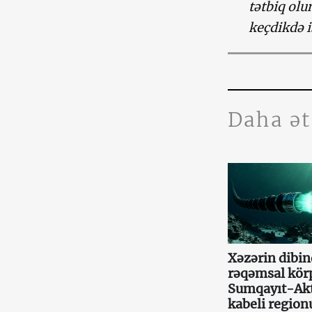
tətbiq olu
keçdikdə 
Daha ə
Xəzərin dibin
rəqəmsal kör
Sumqayıt-Ak
kabeli region