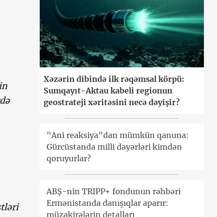
Xəzərin dibində ilk rəqəmsal körpü:
in
Sumqayıt-Aktau kabeli regionun
rdə
geostrateji xəritəsini necə dəyişir?
"Ani reaksiya"dan mümkün qanuna:
Gürcüstanda milli dəyərləri kimdən
qoruyurlar?
ABŞ-nin TRIPP+ fondunun rəhbəri
Ermənistanda danışıqlar aparır:
tləri
müzakirələrin detalları