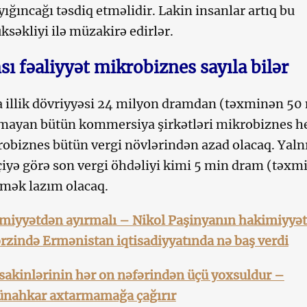
yığıncağı təsdiq etməlidir. Lakin insanlar artıq bu
ksəkliyi ilə müzakirə edirlər.
ı fəaliyyət mikrobiznes sayıla bilər
 illik dövriyyəsi 24 milyon dramdan (təxminən 50
lmayan bütün kommersiya şirkətləri mikrobiznes h
robiznes bütün vergi növlərindən azad olacaq. Yaln
çiyə görə son vergi öhdəliyi kimi 5 min dram (təxm
əmək lazım olacaq.
imiyyətdən ayırmalı – Nikol Paşinyanın hakimiyyət
ərzində Ermənistan iqtisadiyyatında nə baş verdi
sakinlərinin hər on nəfərindən üçü yoxsuldur –
ünahkar axtarmamağa çağırır