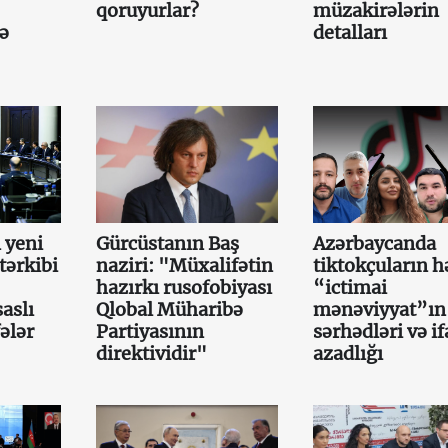
qoruyurlar?
müzakirələrin
cə
detalları
 yeni
Gürcüstanın Baş
Azərbaycanda
tərkibi
naziri: "Müxalifətin
tiktokçuların h
hazırkı rusofobiyası
“ictimai
aslı
Qlobal Müharibə
mənəviyyat”ın
ələr
Partiyasının
sərhədləri və i
direktividir"
azadlığı