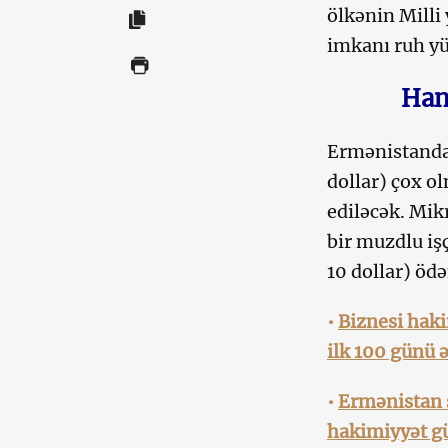
ölkənin Milli 
imkanı ruh yü
Hans
Ermənistanda
dollar) çox o
ediləcək. Mik
bir muzdlu iş
10 dollar) öd
•
Biznesi hak
ilk 100 günü 
•
Ermənistan 
hakimiyyət g