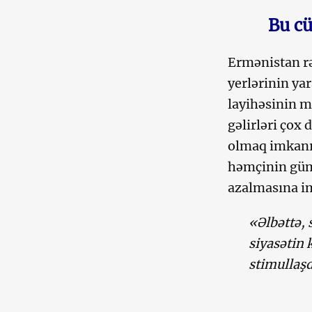
Bu cü
Ermənistan rəh
yerlərinin ya
layihəsinin mü
gəlirləri çox
olmaq imkanı 
həmçinin güma
azalmasına i
«Əlbəttə, 
siyasətin 
stimullaş