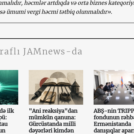
nmalıdır, həcmlər artdıqda və orta biznes kateqoriy
isə ümumi vergi həcmi tətbiq olunmalıdır».
traflı JAMnews-da
də ilk
"Ani reaksiya"dan
ABŞ-nin TRIP
pü:
mümkün qanuna:
fondunun rəhb
tau
Gürcüstanda milli
Ermənistanda
un
dəyərləri kimdən
danışıqlar aparı