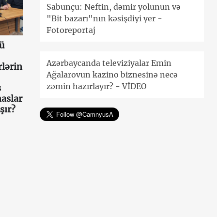
Sabunçu: Neftin, dəmir yolunun və
"Bit bazarı"nın kəsişdiyi yer -
Fotoreportaj
ü
Azərbaycanda televiziyalar Emin
lərin
Ağalarovun kazino biznesinə necə
zəmin hazırlayır? - VİDEO
s
aslar
şır?