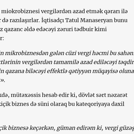
miokrobiznesi vergilərdən azad etmək qərarı ilə
 də razılaşırlar. İqtisadçı Tatul Manaseryan bunu
ız qazanc əldə edəcəyi zəruri tədbuir kimi
r:
n mikrobiznesdən gələn cüzi vergi həcmi bu sahən
tlərinin vergilərdən tamamilə azad ediləcəyi təqdi
 qazana biləcəyi effektlə qətiyyən müqayisə oluna
».
kdə, mütəxəssis hesab edir ki, dövlət sərt nəzarət
kiçik biznes də süni olaraq bu kateqoriyaya daxil
ik biznesə keçərkən, güman edirəm ki, vergi güzəş