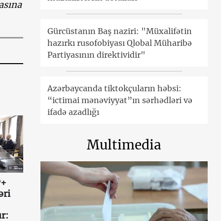
asına
Gürcüstanın Baş naziri: "Müxalifətin
hazırkı rusofobiyası Qlobal Müharibə
Partiyasının direktividir"
Azərbaycanda tiktokçuların həbsi:
“ictimai mənəviyyat”ın sərhədləri və
ifadə azadlığı
Multimedia
P+
əri
r: