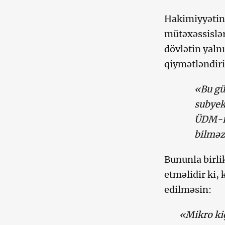
Hakimiyyətin 
mütəxəssislər
dövlətin yaln
qiymətləndiri
«Bu gü
subyek
ÜDM-in
bilməz
Bununla birli
etməlidir ki, 
edilməsin:
«Mikro kiç