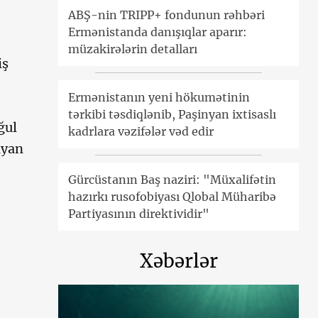
ABŞ-nin TRIPP+ fondunun rəhbəri
Ermənistanda danışıqlar aparır:
müzakirələrin detalları
iş
Ermənistanın yeni hökumətinin
tərkibi təsdiqlənib, Paşinyan ixtisaslı
ğul
kadrlara vəzifələr vəd edir
nyan
Gürcüstanın Baş naziri: "Müxalifətin
hazırkı rusofobiyası Qlobal Müharibə
Partiyasının direktividir"
Xəbərlər