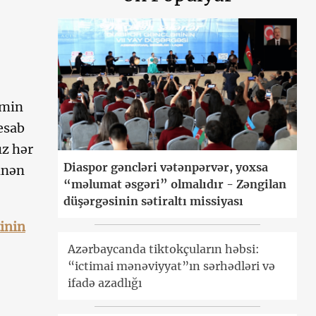
 min
esab
ız hər
Diaspor gəncləri vətənpərvər, yoxsa
inən
“məlumat əsgəri” olmalıdır - Zəngilan
düşərgəsinin sətiraltı missiyası
inin
Azərbaycanda tiktokçuların həbsi:
“ictimai mənəviyyat”ın sərhədləri və
ifadə azadlığı