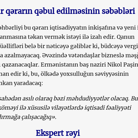
r qərarın qəbul edilməsinin səbəbləri
bərliyi bu qərarı iqtisadiyyatın inkişafına və yeni 
ranmasına təkan vermək istəyi ilə izah edir. Qanun
əllifləri belə bir nəticəyə gəliblər ki, büdcəyə vergi
 da azalmayacaq. Əvəzində vətəndaşlar bizneslə məş
qazanacaqlar. Ermənistanın baş naziri Nikol Paşi
n edir ki, bu, ölkədə yoxsulluğun səviyyəsinin
mkan yaradacaq:
sahədən asılı olaraq bəzi məhdudiyyətlər olacaq. Bu
köməyi ilə xüsusilə vilayətlərdə iqtisadi fəaliyyəti
dırmağa çalışacağıq».
Ekspert rəyi