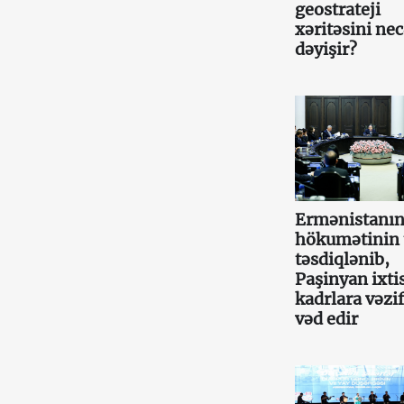
geostrateji
xəritəsini ne
dəyişir?
Ermənistanın
hökumətinin 
təsdiqlənib,
Paşinyan ixtis
kadrlara vəzif
vəd edir