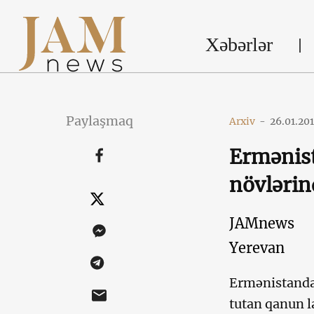
Xəbərlər
Paylaşmaq
Arxiv
-
26.01.20
Ermənist
növlərin
JAMnews
Yerevan
Ermənistanda
tutan qanun l