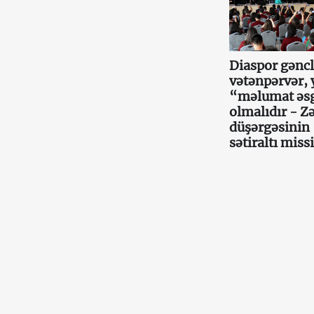
Diaspor gəncl
vətənpərvər, 
“məlumat əs
olmalıdır - Z
düşərgəsinin
sətiraltı miss