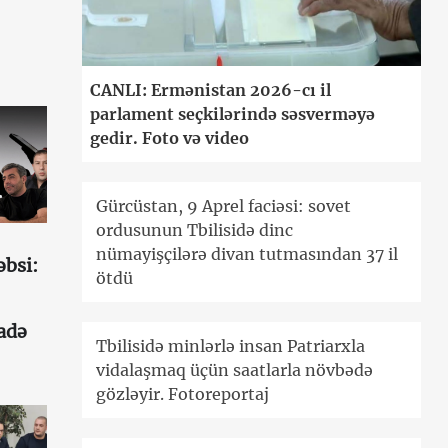
CANLI: Ermənistan 2026-cı il
parlament seçkilərində səsverməyə
gedir. Foto və video
Gürcüstan, 9 Aprel faciəsi: sovet
ordusunun Tbilisidə dinc
nümayişçilərə divan tutmasından 37 il
əbsi:
ötdü
fadə
Tbilisidə minlərlə insan Patriarxla
vidalaşmaq üçün saatlarla növbədə
gözləyir. Fotoreportaj