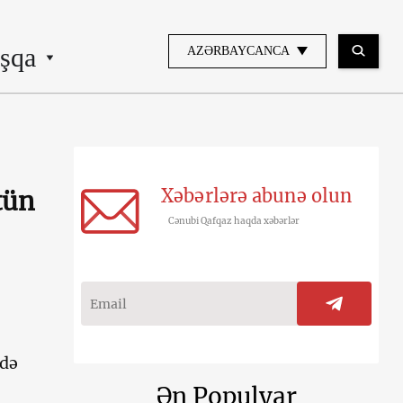
şqa
AZƏRBAYCANCA
Xəbərlərə abunə olun
tün
Cənubi Qafqaz haqda xəbərlər
rdə
Ən Populyar