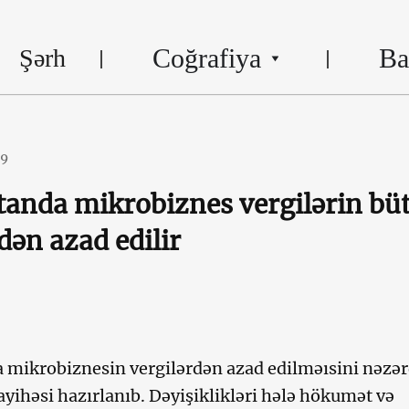
Coğrafiya
Ba
Şərh
19
anda mikrobiznes vergilərin bü
dən azad edilir
 mikrobiznesin vergilərdən azad edilməısini nəzə
ayihəsi hazırlanıb. Dəyişiklikləri hələ hökumət və