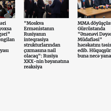
əri
"Moskva
MMA döyüşçüs
yoxsa
Ermənistanın
Gürcüstanda
gəri”
Rusiyanın
"Ənənəvi Dəyər
əngilan
inteqrasiya
Müdafiəsi"
strukturlarından
hərəkatını təsi
iyası
çıxmasına nail
edib. Hüquqşün
olacaq": Rusiya
buna necə yana
XKX-nin bəyanatına
reaksiya