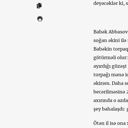
deyəcəklər ki, 
Babək Abbasov 
soğan əkini ilə
Babəkin torpaq
götürməli olur:
ayırdığı güzəşt
torpağı mənə ic
əkirəm. Daha s
becərilməsinə 
axırında o azda
şey bahalaşdı: 
Ötən il isə on