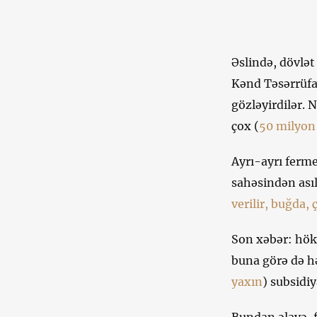
Əslində, dövlət
Kənd Təsərrüfat
gözləyirdilər.
çox (
50 milyon 
Ayrı-ayrı ferme
sahəsindən ası
verilir, buğda,
Son xəbər: höku
buna görə də hə
yaxın
) subsidiy
Bundan əlavə, f