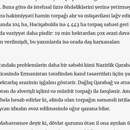
 Buna görə də istehsal üzrə öhdəliklərini yerinə yetirmə
ra hakimiyyəti həmin torpağı alır və müqaviləni ləğv edir
nunda 104 ha, Haciqabulda isə 4 443 ha torpaq sahəsi geri
da vəziyyət daha pisdir: 19 min hektardan çox ərazi dəvə
n verilmişdi, bu yaxınlarda isə orada daş karxanaları
tındakı problemlərin daha bir səbəbi kimi Nazirlik Qarab
icəsində Ermənistan tərəfindən kənd təsərrüfatı üçün ya
ktarlıq ərazinin işğalını göstərir. Dağlıq Qarabağ və ətra
tən də əlverişli iqlimi və münbit torpağı ilə fərqlənir. 
 belə hesab edirlər ki, əlində olan torpağın səmərəli istifa
can idxalın əvəz edilməsində uğur qazana bilər.
Məhərrəmov deyir ki, dövlət qurumu ötən il ona ayrılan 