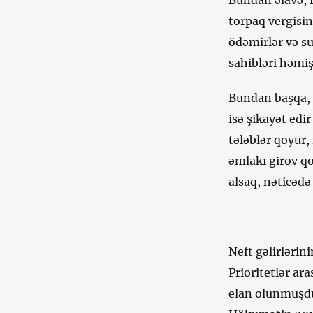
torpaq vergisi
ödəmirlər və su
sahibləri həmiş
Bundan başqa, on
isə şikayət edi
tələblər qoyur
əmlakı girov qo
alsaq, nəticədə
Neft gəlirlərin
Prioritetlər ara
elan olunmuşdu