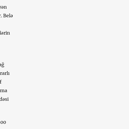
yən
. Belə
lərin
ağ
rarlı
f
Amma
dəsi
600