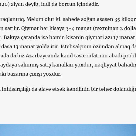
0) ziyan dəyib, indi də borcun içindədir.
raqlanırıq. Məlum olur ki, sahədə soğan əsasən 35 kiloq
n satılır. Qiymət hər kisəyə 3-4 manat (təxminən 2 dolla
r. Bakıya çatanda isə həmin kisənin qiyməti azı 17 manat
rdasa 13 manat yolda itir. İstehsalçının özündən almaq d
urada da biz Azərbaycanda kənd təsərrüfatının əbədi prob
 qaydaya salınmış satış kanalları yoxdur, nəqliyyat bahadı
akı bazarına çıxışı yoxdur.
inhisarçılığı da əlavə etsək kəndlinin bir təhər dolandığı