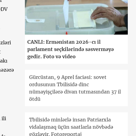
 ƏDV
.
CANLI: Ermənistan 2026-cı il
zləri
parlament seçkilərində səsverməyə
t
gedir. Foto və video
akı
nəzərə
Gürcüstan, 9 Aprel faciəsi: sovet
ordusunun Tbilisidə dinc
nümayişçilərə divan tutmasından 37 il
ötdü
ili
Tbilisidə minlərlə insan Patriarxla
vidalaşmaq üçün saatlarla növbədə
gözləyir. Fotoreportaj