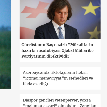
Gürcüstanın Baş naziri: "Müxalifətin
hazırkı rusofobiyası Qlobal Müharibə
Partiyasının direktividir"
Azərbaycanda tiktokçuların həbsi:
“ictimai mənəviyyat”ın sərhədləri və
ifadə azadlığı
Diaspor gəncləri vətənpərvər, yoxsa
“məlumat əsgəri” olmalıdır - Zəngilan