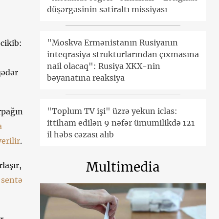
düşərgəsinin sətiraltı missiyası
"Moskva Ermənistanın Rusiyanın
cikib:
inteqrasiya strukturlarından çıxmasına
nail olacaq": Rusiya XKX-nin
qədər
bəyanatına reaksiya
"Toplum TV işi" üzrə yekun iclas:
rpağın
ittiham edilən 9 nəfər ümumilikdə 121
a
il həbs cəzası alıb
erilir
.
Multimedia
laşır,
 sentə
r