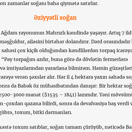
son zamanlar soğanı baha qiymətə satırlar.
Əziyyətli soğan
Ağdam rayonunun Mahrızlı kəndində yaşayır. Artıq 7 ildi
 məşğuldur, ailəsini birtəhər dolandırır. Dərd orasındadır 
 sahəsi çox kiçik olduğundan kəndlilərdən torpaq icarəy
 “Pay torpağım azdır, buna görə də dövlətin fermerlərə
 və imtiyazlarından yararlana bilmirəm. Həmin güzəştlər
arəyə verən şəxslər alır. Hər il 4 hektara yaxın sahədə s
onra da Babək öz mühasibatından danışır: Bir hektar so
2500-3000 manat ($1535 – 1841) lazımdır. Yəni mövsü
n-çoxdan qazana bilirdi, sonra da devalvasiya baş verdi 
gübrə, toxum, bitki dərmanları.
a xəstə toxum satıblar, soğan tamam çürüyüb, nəticədə B