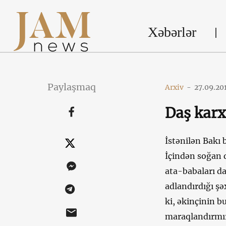
Xəbərlər
Paylaşmaq
Arxiv
-
27.09.20
Daş karx
İstənilən Bakı 
İçindən soğan q
ata-babaları da
adlandırdığı şə
ki, əkinçinin b
maraqlandırmır