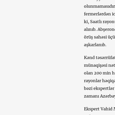
olunmamasıdır.
fermerlərdən ic
ki, Saatlı rayo
alınıb. Abşeron
örüş sahəsi üçü
aşkarlanıb.
Kənd təsərrüfa
münaqişəsi nət
olan 200 min he
rayonlar həqiqə
bəzi ekspertlər
zamanı Azərbay
Ekspert Vahid 