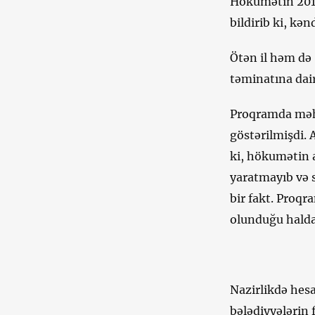
Hökumətin 2015-
bildirib ki, kə
Ötən il həm də 
təminatına dair
Proqramda məhsu
göstərilmişdi.
ki, hökumətin 
yaratmayıb və s
bir fakt. Proqr
olunduğu halda 
Nazirlikdə hesa
bələdiyyələrin 