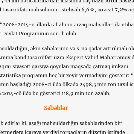
ci ilin nəticələrinə dair iclasında baş nazir Artur Rəsiz
nd təsərrüfatı məhsulunun istehsalı 6,6%, ixracat 7,2% art
“2008-2015-ci illərdə əhalinin ərzaq məhsulları ilə etiba
 Dövlət Proqramının son ili olub.
ldarlığın, əkin sahələrinin və s. nə qədər artırılmalı o
 Amma kənd təsərrüfatı üzrə ekspert Vahid Məhərrəmov d
aqrar siyasəti qarşıya qoyulan məqsədə çatmaq imkanı
tatistika proqramın heç bir xeyir vermədiyini göstərir: 
amın başladığı 2008-ci ildə ölkədə 2498,3 min ton taxıl i
2014-cü ildə bu göstərici 118,9 min ton azalıb.
Səbəblər
b edirlər ki, aşağı məhsuldarlığın səbəblərindən biri
fermerlərə icarəyə verdiyi torpaqların düzgün istifadə