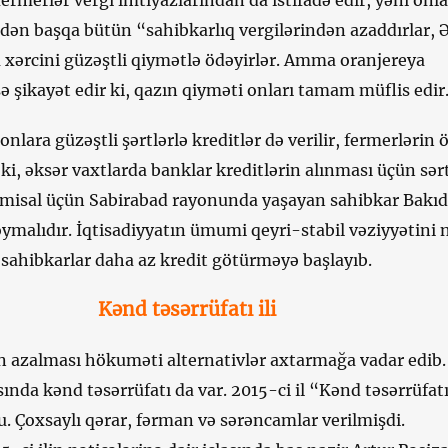
ndən başqa bütün “sahibkarlıq vergilərindən azaddırlar,
 xərcini güzəştli qiymətlə ödəyirlər. Amma oranjereya
ə şikayət edir ki, qazın qiyməti onları tamam müflis edir
lara güzəştli şərtlərlə kreditlər də verilir, fermerlərin ö
r ki, əksər vaxtlarda banklar kreditlərin alınması üçün sər
, misal üçün Sabirabad rayonunda yaşayan sahibkar Bakıd
ymalıdır. İqtisadiyyatın ümumi qeyri-stabil vəziyyətini 
 sahibkarlar daha az kredit götürməyə başlayıb.
Kənd təsərrüfatı ili
in azalması hökuməti alternativlər axtarmağa vadar edib.
sında kənd təsərrüfatı da var. 2015-ci il “Kənd təsərrüfatı 
. Çoxsaylı qərar, fərman və sərəncamlar verilmişdi.