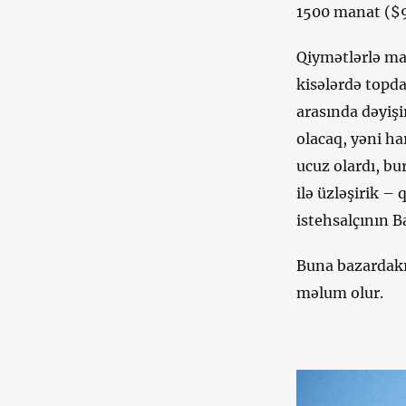
1500 manat ($92
Qiymətlərlə ma
kisələrdə topda
arasında dəyişi
olacaq, yəni ha
ucuz olardı, b
ilə üzləşirik –
istehsalçının B
Buna bazardakı 
məlum olur.