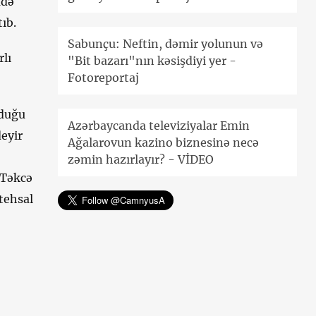
adə
ıb.
Sabunçu: Neftin, dəmir yolunun və
rlı
"Bit bazarı"nın kəsişdiyi yer -
Fotoreportaj
lduğu
Azərbaycanda televiziyalar Emin
eyir
Ağalarovun kazino biznesinə necə
zəmin hazırlayır? - VİDEO
“Təkcə
stehsal