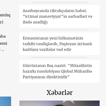
Azərbaycanda tiktokçuların həbsi:
ramlıq
“ictimai mənəviyyat”ın sərhədləri və
ifadə azadlığı
r)
aha
Ermənistanın yeni hökumətinin
lemi
tərkibi təsdiqlənib, Paşinyan ixtisaslı
kadrlara vəzifələr vəd edir
r –
Gürcüstanın Baş naziri: "Müxalifətin
hazırkı rusofobiyası Qlobal Müharibə
Partiyasının direktividir"
Xəbərlər