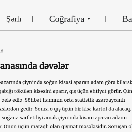
Coğrafiya
Ba
Şərh
16
anasında dəvələr
bazarında çiynində soğan kisəsi aparan adam görə bilərsi
abığı tökülən kisəsini aparır, qış üçün ehtiyat görür. Çü
 belə edib. Söhbət hamının orta statistik azərbaycanlı
xslərdən gedir. Sonra o qış üçün bir kisə kartof da alacaq.
u soğana sərf etdiyi əmək çiynində kisəni aparan adamı
. Onun üçün maraqlı olan qiymət məsələsidir. Soruşan o