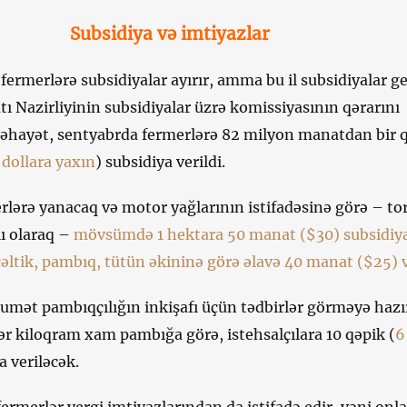
Subsidiya və imtiyazlar
 fermerlərə subsidiyalar ayırır, amma bu il subsidiyalar ge
ı Nazirliyinin subsidiyalar üzrə komissiyasının qərarını
 Nəhayət, sentyabrda fermerlərə 82 milyon manatdan bir 
dollara yaxın
) subsidiya verildi.
rlərə yanacaq və motor yağlarının istifadəsinə görə – to
lı olaraq –
mövsümdə 1 hektara 50 manat ($30) subsidiy
 çəltik, pambıq, tütün əkininə görə əlavə 40 manat ($25) v
mət pambıqçılığın inkişafı üçün tədbirlər görməyə hazır
r kiloqram xam pambığa görə, istehsalçılara 10 qəpik (
6
a veriləcək.
ermerlər vergi imtiyazlarından da istifadə edir, yəni onla