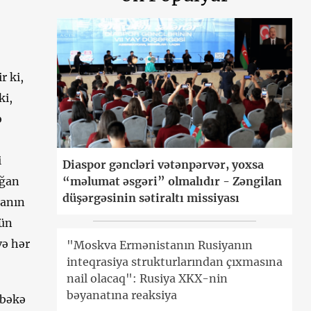
r ki,
ki,
ə
i
Diaspor gəncləri vətənpərvər, yoxsa
“məlumat əsgəri” olmalıdır - Zəngilan
oğan
düşərgəsinin sətiraltı missiyası
ğanın
mün
və hər
"Moskva Ermənistanın Rusiyanın
inteqrasiya strukturlarından çıxmasına
nail olacaq": Rusiya XKX-nin
bəyanatına reaksiya
abəkə