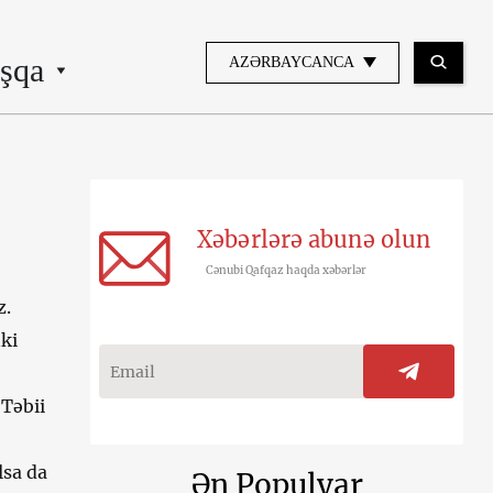
şqa
AZƏRBAYCANCA
Xəbərlərə abunə olun
Cənubi Qafqaz haqda xəbərlər
z.
nki
 Təbii
lsa da
Ən Populyar