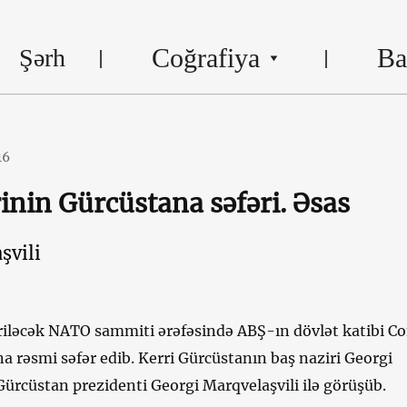
Coğrafiya
Ba
Şərh
16
inin Gürcüstana səfəri. Əsas
şvili
riləcək NATO sammiti ərəfəsində ABŞ-ın dövlət katibi C
a rəsmi səfər edib. Kerri Gürcüstanın baş naziri Georgi
 Gürcüstan prezidenti Georgi Marqvelaşvili ilə görüşüb.