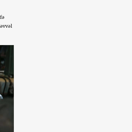
fə
 əvvəl