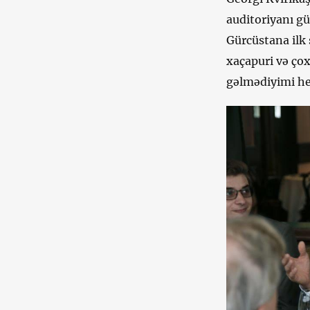
auditoriyanı g
Gürcüstana ilk 
xaçapuri və çox
gəlmədiyimi he