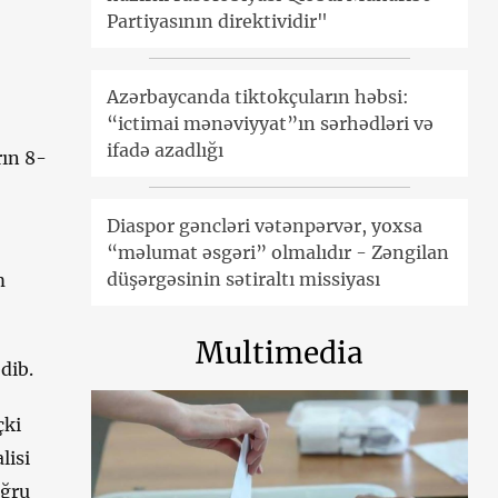
Partiyasının direktividir"
Azərbaycanda tiktokçuların həbsi:
“ictimai mənəviyyat”ın sərhədləri və
ifadə azadlığı
rın 8-
Diaspor gəncləri vətənpərvər, yoxsa
“məlumat əsgəri” olmalıdır - Zəngilan
düşərgəsinin sətiraltı missiyası
m
Multimedia
dib.
çki
lisi
oğru