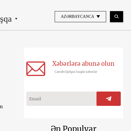
şqa
AZƏRBAYCANCA
Xəbərlərə abunə olun
Cənubi Qafqaz haqda xəbərlər
on
Ən Populyar