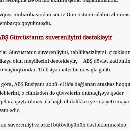
ətbiqinə isə bu ilin axırına qədər başlanılmalıdır.
avqust müharibəsindən sonra Gürcüstana silahın alınması
 embarqo qoyulmuşdu.
ABŞ Gürcüstanın suverenliyini dəstəkləyir
tlar Gürcüstanın suverenliyini, təhlükəsizliyini, çiçəklən
kaya olan meyillərini dəstəkləyir, – ABŞ dövlət katibini
 o Vaşinqtondan Tbilisiyə məhz bu mesajla gəlib.
 görə, ABŞ Rusiyanı 2008-ci ildə bağlanan atəşkəs haqq
ləblərini, o cümlədən də qüvvələrin münaqişəyə qədər
elərə qaytarılması ilə bağlı öhdəlikləri yerinə yetirməyə
am edir.
ın suverenliyi və ərazi bütövlüyünün dəstəklənməsinə