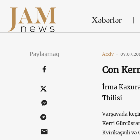
Xəbərlər
Paylaşmaq
Arxiv
-
07.07.20
Con Kerr
İrma Kaxura
Tbilisi
Varşavada keçi
Kerri Gürcüstan
Kvirikaşvili və