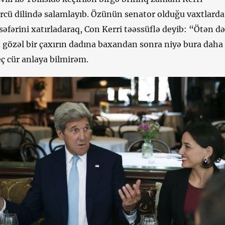
ürcü dilində salamlayıb. Özünün senator olduğu vaxtlarda
səfərini xatırladaraq, Con Kerri təəssüflə deyib: “Ötən də
 gözəl bir çaxırın dadına baxandan sonra niyə bura daha
ç cür anlaya bilmirəm.