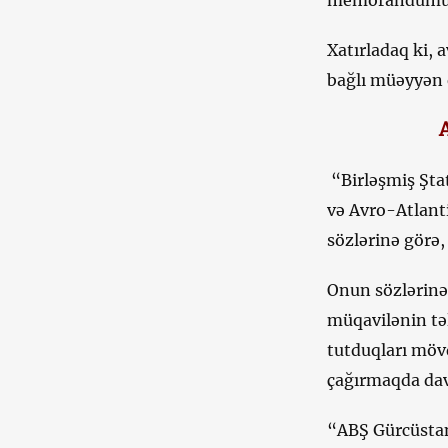
memorandumun t
Xatırladaq ki, 
bağlı müəyyən
“Birləşmiş Şta
və Avro-Atlanti
sözlərinə görə,
Onun sözlərinə
müqavilənin tə
tutduqları mövq
çağırmaqda dav
“ABŞ Gürcüstan