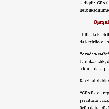
sadiqdir. Gürcü
hərbiləşdirilmə
Qarşıd
Tbilisidə keçir
də keçiriləcək 
“Azad və şəffa
təhlükəsizlik,
addım olacaq, –
Kerri təhdiddən
“Gürcüstan regi
şəraitinin yaxş
üçün daha böyü