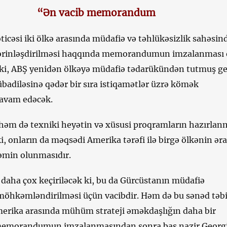
“Ən vacib memorandum
ticəsi iki ölkə arasında müdafiə və təhlükəsizlik sahəsin
dərinləşdirilməsi haqqında memorandumun imzalanması 
ki, ABŞ yenidən ölkəyə müdafiə tədarükündən tutmuş ge
badiləsinə qədər bir sıra istiqamətlər üzrə kömək
avam edəcək.
 də texniki heyətin və xüsusi proqramların hazırlan
i, onların da məqsədi Amerika tərəfi ilə birgə ölkənin əra
əmin olunmasıdır.
 daha çox keçiriləcək ki, bu da Gürcüstanın müdafiə
 möhkəmləndirilməsi üçün vacibdir. Həm də bu sənəd təbii
erika arasında mühüm strateji əməkdaşlığın daha bir
memorandumun imzalanmasından sonra baş nazir Georg