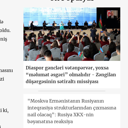
də
oldu.
niş
Diaspor gəncləri vətənpərvər, yoxsa
masını
“məlumat əsgəri” olmalıdır - Zəngilan
zi
düşərgəsinin sətiraltı missiyası
"Moskva Ermənistanın Rusiyanın
inteqrasiya strukturlarından çıxmasına
 ki,
nail olacaq": Rusiya XKX-nin
bəyanatına reaksiya
i