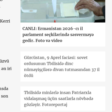
n
 Kerri
CANLI: Ermənistan 2026-cı il
parlament seçkilərində səsverməyə
gedir. Foto və video
Gürcüstan, 9 Aprel faciəsi: sovet
 üzvü
ordusunun Tbilisidə dinc
ən iri
nümayişçilərə divan tutmasından 37 il
ötdü
nsda
Tbilisidə minlərlə insan Patriarxla
i son
vidalaşmaq üçün saatlarla növbədə
gözləyir. Fotoreportaj