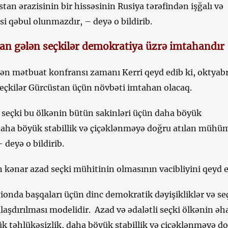
stan ərazisinin bir hissəsinin Rusiya tərəfindən işğalı və
si qəbul olunmazdır, – deyə o bildirib.
an gələn seçkilər demokratiya üzrə imtahandır
ilən mətbuat konfransı zamanı Kerri qeyd edib ki, oktyab
seçkilər Gürcüstan üçün növbəti imtahan olacaq.
f seçki bu ölkənin bütün sakinləri üçün daha böyük
 daha böyük stabillik və çiçəklənməyə doğru atılan mühü
 deyə o bildirib.
 kənar azad seçki mühitinin olmasının vacibliyini qeyd e
onda başqaları üçün dinc demokratik dəyişikliklər və se
ılaşdırılması modelidir. Azad və ədalətli seçki ölkənin əha
k təhlükəsizlik, daha böyük stabillik və çiçəklənməyə d