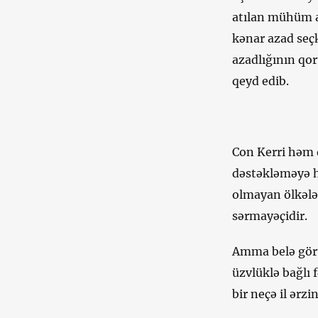
atılan mühüm a
kənar azad seç
azadlığının qor
qeyd edib.
Con Kerri həm 
dəstəkləməyə ha
olmayan ölkələr
sərmayəçidir.
Amma belə görü
üzvlüklə bağlı 
bir neçə il ərzi