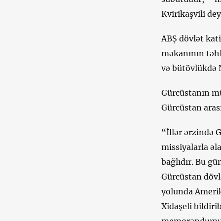
Kvirikaşvili dey
ABŞ dövlət kat
məkanının təhl
və bütövlükdə
Gürcüstanın mü
Gürcüstan arası
“İllər ərzində 
missiyalarla ə
bağlıdır. Bu gü
Gürcüstan dövl
yolunda Amerik
Xidaşeli bildir