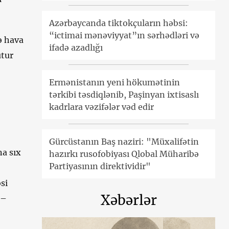
Azərbaycanda tiktokçuların həbsi:
“ictimai mənəviyyat”ın sərhədləri və
ə hava
ifadə azadlığı
utur
Ermənistanın yeni hökumətinin
tərkibi təsdiqlənib, Paşinyan ixtisaslı
kadrlara vəzifələr vəd edir
Gürcüstanın Baş naziri: "Müxalifətin
na sıx
hazırkı rusofobiyası Qlobal Müharibə
Partiyasının direktividir"
si
Xəbərlər
 –