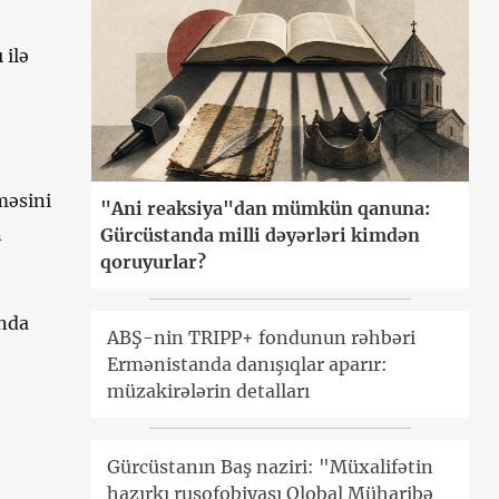
 ilə
məsini
"Ani reaksiya"dan mümkün qanuna:
n
Gürcüstanda milli dəyərləri kimdən
qoruyurlar?
ında
ABŞ-nin TRIPP+ fondunun rəhbəri
Ermənistanda danışıqlar aparır:
müzakirələrin detalları
Gürcüstanın Baş naziri: "Müxalifətin
hazırkı rusofobiyası Qlobal Müharibə