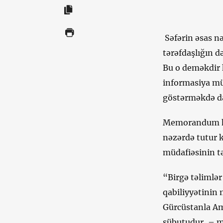
Səfərin əsas nə
tərəfdaşlığın 
Bu o deməkdir 
informasiya mü
göstərməkdə d
Memorandum həm
nəzərdə tutur k
müdafiəsinin t
“Birgə təlimlər
qabiliyyətinin
Gürcüstanla Am
sübutudur, – 