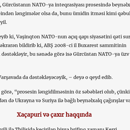
ki, Gürcüstanın NATO-ya inteqrasiyası prosesində beynəl
bindən ləngimələr olsa da, bunu ümidin itməsi kimi qəbu
yil.
eyib ki, Vaşinqton NATO-nun açıq qapı siyasətini qəti su
təkrarən bildirib ki, ABŞ 2008-ci il Buxarest sammitinin
dəstəkləyir, bu sənədə görə isə Gürcüstan NATO-ya üzv
 Varşavada da dəstəkləyəcəyik, – deyə o qeyd edib.
görə, “prosesin ləngidilməsinin öz səbəbləri olub, çünki
ən də Ukrayna və Suriya ilə bağlı beynəlxalq çağırışlar va
Xaçapuri və çaxır haqqında
ili ilə Tbilisidə keçirilən birgə brifinq zamanı Kerri