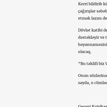
Kerri bildirib 
çağırışlar səbə
etmək lazım de
Dövlət katibi d
dəstəkləyir və 
bəyannaməsini 
olacaq.
“Bu təklifi biz
Onun sözlərinə 
sayda, o cümləd
Georgi Kvirikaşv