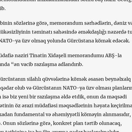
ib.
ibinin sözlərinə görə, memorandum sərhədlərin, dəniz v
ükəsizliyinin təminatı sahəsində əməkdaşlığı nəzərdə t
 NATO-ya üzv olmaq yolunda Gürcüstana kömək edəcək.
dafiə naziri Tinatin Xidaşeli memorandumu ABŞ-la
nda “ən vacib razılaşma adlandırıb.
Gürcüstanın silahlı qüvvələrinə kömək əsasən beynəlxalq
laqədar olub və Gürcüstanın NATO-ya üzv olması planları
n isə biz yeni bir razılaşma əldə etdik, onun da məqsədi
ətinin öz ərazi müdafiəsi məqsədlərinin həyata keçirilmə
adan fundamental və əhəmiyyətli köməyin alınmasıdır,
ib. Onun sözlərinə görə, konkret plan tərtib olunacaq,