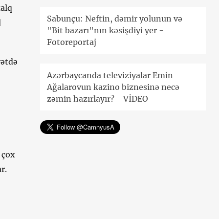
xalq
Sabunçu: Neftin, dəmir yolunun və
l
"Bit bazarı"nın kəsişdiyi yer -
Fotoreportaj
rətdə
Azərbaycanda televiziyalar Emin
Ağalarovun kazino biznesinə necə
zəmin hazırlayır? - VİDEO
 çox
r.