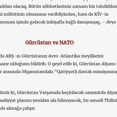
ddım olacaq. Bütün söhbətlərimiz zamanı biz təhdiddə
ki mühitinin olmasının vacibliyindən, həm də KİV-in
unması işində gələcək inkişafla bağlı danışmışıq, – deyə
Gürcüstan və NATO
də ABŞ-ın Gürcüstanın Avro-Atlantika meyillərini
zır olduğunu bildirib. O qeyd edib ki, Gürcüstan Alyans
 arasında Əfqanıstandakı “Qətiyyətli dəstək missiyasına 
nür ki, Gürcüstan Varşavada keçiriləcək sammitdə Alya
fəaliyyət planını yenidən ala bilməyəcək, bu sənədi Tbilis
ndə almağa çalışır.