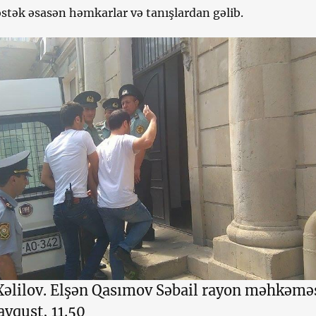
stək əsasən həmkarlar və tanışlardan gəlib.
 Xəlilov. Elşən Qasımov Səbail rayon məhkəmə
 avqust, 11.50