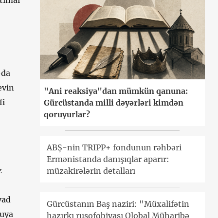
ctimai
-da
evin
"Ani reaksiya"dan mümkün qanuna:
fi
Gürcüstanda milli dəyərləri kimdən
qoruyurlar?
ABŞ-nin TRIPP+ fondunun rəhbəri
Ermənistanda danışıqlar aparır:
z
müzakirələrin detalları
vad
Gürcüstanın Baş naziri: "Müxalifətin
guya
hazırkı rusofobiyası Qlobal Müharibə