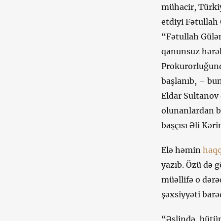
mühacir, Türkiy
etdiyi Fətullah
“Fətullah Gülən
qanunsuz hərək
Prokurorluğunda
başlanıb, – bu
Eldar Sultanov 
olunanlardan b
başçısı Əli Kər
Elə həmin
haqq
yazıb. Özü də g
müəllifə o dərə
şəxsiyyəti bar
“Əslində, bütün