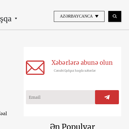
şqa
AZƏRBAYCANCA
Xəbərlərə abunə olun
Cənubi Qafqaz haqda xəbərlər
fəal
Ən Populyar