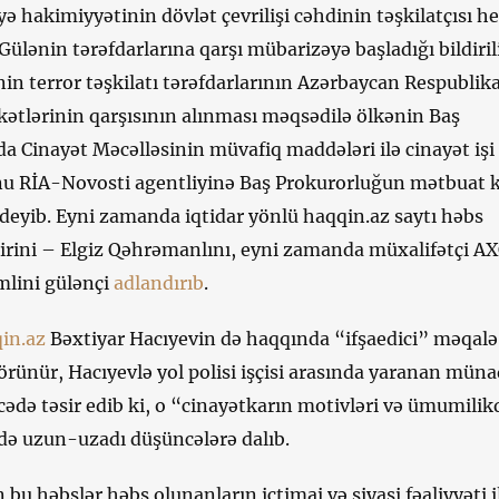
ə hakimiyyətinin dövlət çevrilişi cəhdinin təşkilatçısı h
 Gülənin tərəfdarlarına qarşı mübarizəyə başladığı bildirili
in terror təşkilatı tərəfdarlarının Azərbaycan Respublik
ətlərinin qarşısının alınması məqsədilə ölkənin Baş
 Cinayət Məcəlləsinin müvafiq maddələri ilə cinayət işi
nu RİA-Novosti agentliyinə Baş Prokurorluğun mətbuat k
deyib. Eyni zamanda iqtidar yönlü haqqin.az saytı həbs
irini – Elgiz Qəhrəmanlını, eyni zamanda müxalifətçi A
imlini gülənçi
adlandırıb
.
in.az
Bəxtiyar Hacıyevin də haqqında “ifşaedici” məqalə
örünür, Hacıyevlə yol polisi işçisi arasında yaranan müna
cədə təsir edib ki, o “cinayətkarın motivləri və ümumilik
ədə uzun-uzadı düşüncələrə dalıb.
 bu həbslər həbs olunanların ictimai və siyasi fəaliyyəti i