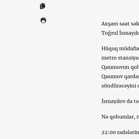
Axşam saat sək
Toğrul İsmayılo
Hüquq müdafiəç
metro stansiyas
Qasımovun qohu
Qasımov qardaş
söndürəcəyini 
İsmayılov da t
Nə qohumlar, nə
22:00 radələrin