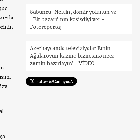
üquq
Sabunçu: Neftin, dəmir yolunun və
 26-da
"Bit bazarı"nın kəsişdiyi yer -
ərinin
Fotoreportaj
Azərbaycanda televiziyalar Emin
Ağalarovun kazino biznesinə necə
zəmin hazırlayır? - VİDEO
in
ıram.
üzv
al
işə