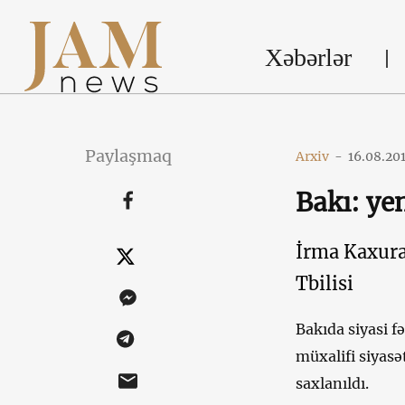
Xəbərlər
Paylaşmaq
Arxiv
-
16.08.20
Bakı: ye
İrma Kaxura
Tbilisi
Bakıda siyasi f
müxalifi siyasə
saxlanıldı.