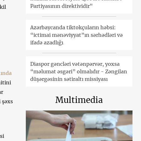
Partiyasının direktividir"
kil
Azərbaycanda tiktokçuların həbsi:
“ictimai mənəviyyat”ın sərhədləri və
ifadə azadlığı
Diaspor gəncləri vətənpərvər, yoxsa
“məlumat əsgəri” olmalıdır - Zəngilan
tında
düşərgəsinin sətiraltı missiyası
itini
ar
Multimedia
 şəxs
si