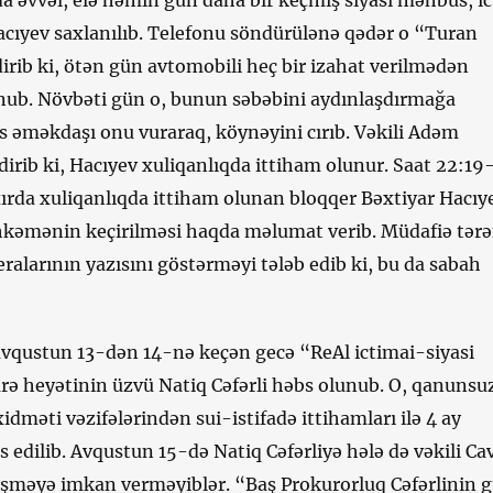
a əvvəl, elə həmin gün daha bir keçmiş siyasi məhbus, i
acıyev saxlanılıb. Telefonu söndürülənə qədər o “Turan
dirib ki, ötən gün avtomobili heç bir izahat verilmədən
nub. Növbəti gün o, bunun səbəbini aydınlaşdırmağa
is əməkdaşı onu vuraraq, köynəyini cırıb. Vəkili Adəm
rib ki, Hacıyev xuliqanlıqda ittiham olunur. Saat 22:19
xırda xuliqanlıqda ittiham olunan bloqqer Bəxtiyar Hacıy
əhkəmənin keçirilməsi haqda məlumat verib. Müdafiə tərə
alarının yazısını göstərməyi tələb edib ki, bu da sabah
vqustun 13-dən 14-nə keçən gecə “ReAl ictimai-siyasi
rə heyətinin üzvü Natiq Cəfərli həbs olunub. O, qanunsu
xidməti vəzifələrindən sui-istifadə ittihamları ilə 4 ay
edilib. Avqustun 15-də Natiq Cəfərliyə hələ də vəkili Ca
şməyə imkan verməyiblər. “Baş Prokurorluq Cəfərlinin 