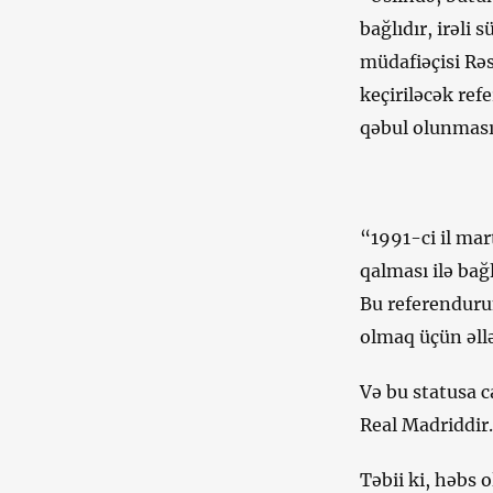
bağlıdır, irəli
müdafiəçisi Rəs
keçiriləcək ref
qəbul olunması
“1991-ci il ma
qalması ilə bağ
Bu referenduru
olmaq üçün əllə
Və bu statusa c
Real Madriddir.
Təbii ki, həbs