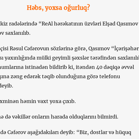
Həbs, yoxsa oğurluq?
kiz radələrində “ReAl hərəkatının üzvləri Elşad Qasımov
v saxlanılıb.
isi Rəsul Cəfərovun sözlərinə görə, Qasımov “İçərişəhər
ı yaxınlığında mülki geyimli şəxslər tərəfindən saxlanılı
mlarına istinadən bildirib ki, itəndən 40 dəqiqə əvvəl
ına zəng edərək təqib olunduğuna görə telefonu
deyib.
əxminən həmin vaxt yoxa çıxıb.
 də vəkillər onların harada olduqlarını bilmirdi.
də Cəfərov aşağıdakıları deyib: “Biz, dostlar və hüquq