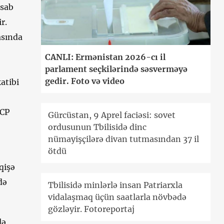
esab
r.
asında
CANLI: Ermənistan 2026-cı il
parlament seçkilərində səsverməyə
gedir. Foto və video
atibi
XCP
Gürcüstan, 9 Aprel faciəsi: sovet
ordusunun Tbilisidə dinc
nümayişçilərə divan tutmasından 37 il
ötdü
qişə
də
Tbilisidə minlərlə insan Patriarxla
vidalaşmaq üçün saatlarla növbədə
gözləyir. Fotoreportaj
lə