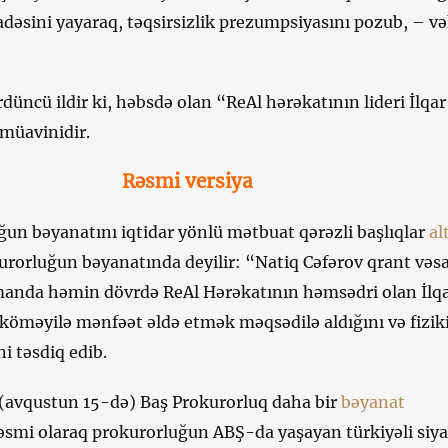
ifadəsini yayaraq, təqsirsizlik prezumpsiyasını pozub, – və
rdüncü ildir ki, həbsdə olan “ReAl hərəkatının lideri İlqar
üavinidir.
Rəsmi versiya
ğun bəyanatını iqtidar yönlü mətbuat qərəzli başlıqlar
al
kurorluğun bəyanatında deyilir: “Natiq Cəfərov qrant vəsa
manda həmin dövrdə ReAl Hərəkatının həmsədri olan İlq
əyilə mənfəət əldə etmək məqsədilə aldığını və fiziki
ni təsdiq edib.
(avqustun 15-də) Baş Prokurorluq daha bir
bəyanat
rəsmi olaraq prokurorluğun ABŞ-da yaşayan türkiyəli siya