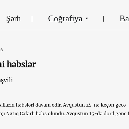
Coğrafiya
Ba
Şərh
16
ni həbslər
şvili
əalların həbsləri davam edir. Avqustun 14-nə keçən gecə
tçi Natiq Cəfərli həbs olundu. Avqustun 15-də dörd gənc 