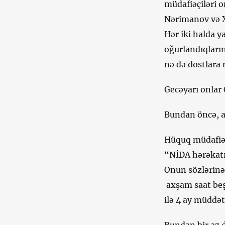
müdafiəçiləri o
Nərimanov və X
Hər iki halda 
oğurlandıqların
nə də dostlara 
Gecəyarı onlar
Bundan öncə, ay
Hüquq müdafiəç
“NİDA hərəkatı
Onun sözlərinə
axşam saat beş
ilə 4 ay müddət