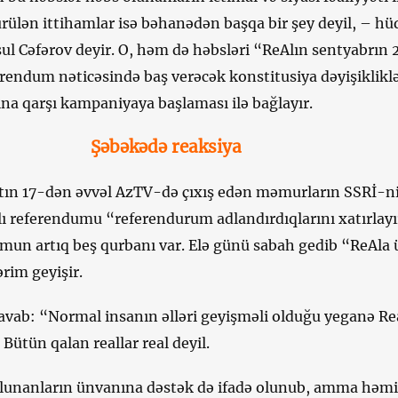
 sürülən ittihamlar isə bəhanədən başqa bir şey deyil, – h
ul Cəfərov deyir. O, həm də həbsləri “ReAlın sentyabrın
erendum nəticəsində baş verəcək konstitusiya dəyişiklikl
na qarşı kampaniyaya başlaması ilə bağlayır.
Şəbəkədə reaksiya
rtın 17-dən əvvəl AzTV-də çıxış edən məmurların SSRİ-n
lı referendumu “referendurum adlandırdıqlarını xatırlay
mun artıq beş qurbanı var. Elə günü sabah gedib “ReAla 
rim geyişir.
avab: “Normal insanın əlləri geyişməli olduğu yeganə Re
 Bütün qalan reallar real deyil.
 olunanların ünvanına dəstək də ifadə olunub, amma həm