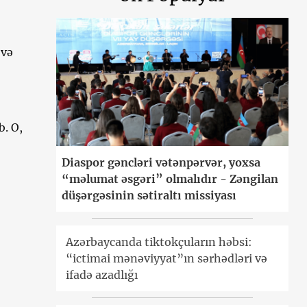
 və
b. O,
Diaspor gəncləri vətənpərvər, yoxsa
“məlumat əsgəri” olmalıdır - Zəngilan
düşərgəsinin sətiraltı missiyası
Azərbaycanda tiktokçuların həbsi:
“ictimai mənəviyyat”ın sərhədləri və
ifadə azadlığı