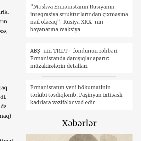
"Moskva Ermənistanın Rusiyanın
rik.
inteqrasiya strukturlarından çıxmasına
rın
nail olacaq": Rusiya XKX-nin
bəyanatına reaksiya
ərə,
ABŞ-nin TRIPP+ fondunun rəhbəri
Ermənistanda danışıqlar aparır:
müzakirələrin detalları
Ermənistanın yeni hökumətinin
raq
tərkibi təsdiqlənib, Paşinyan ixtisaslı
di.
kadrlara vəzifələr vəd edir
ada
amaq)
Xəbərlər