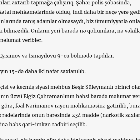
nları axtarıb tapmağa çalışırıq. Şəhər polis şöbəsində,
ətai məhkəmələrində olduq, indi daha bir neçə yerə gedi
yanlarında tanış adamlar olmasaydı, biz ümumiyyətlə onla
ı bilməzdik. Onların yeri barədə nə qohumlara, nə vəkill
məlumat veriblər.
 Qasımov və İsmayılovu 9-cu bölmədə tapdılar.
ın 15-də daha iki nəfər saxlanılıb.
isi və keçmiş siyasi məhbus Bəşir Süleymanlı birinci ola
nın üzvü Elgiz Qəhrəmanlının həbsi barədə məlumat ver
 görə, fəal Nərimanov rayon məhkəməsinə gətirilib, bur
 radələrində onun barəsində 234 maddə (narkotik saxl
inə həbs qəti-imkan tədbiri seçilib.