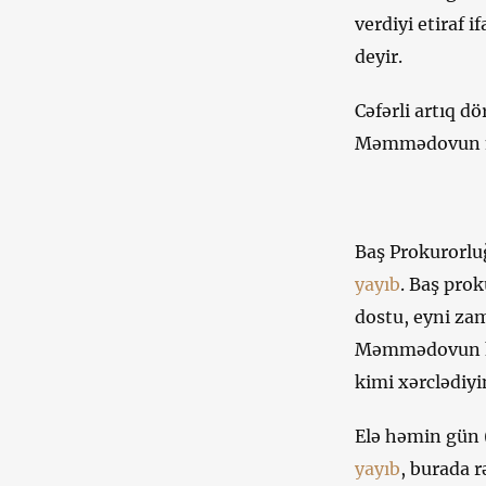
verdiyi etiraf 
deyir.
Cəfərli artıq dö
Məmmədovun m
Baş Prokurorlu
yayıb
. Baş pro
dostu, eyni za
Məmmədovun köm
kimi xərclədiyi
Elə həmin gün 
yayıb
, burada 