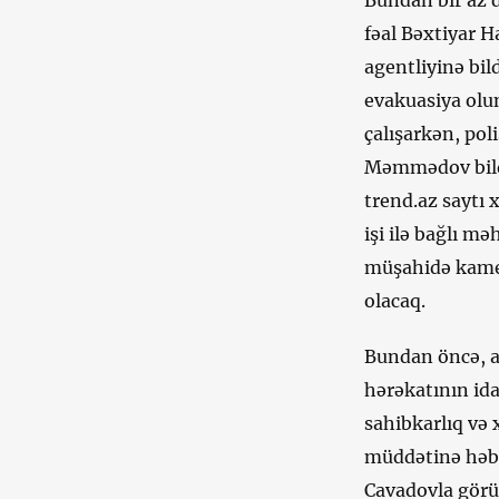
Bundan bir az d
fəal Bəxtiyar H
agentliyinə bil
evakuasiya olu
çalışarkən, pol
Məmmədov bildi
trend.az saytı 
işi ilə bağlı m
müşahidə kamer
olacaq.
Bundan öncə, a
hərəkatının ida
sahibkarlıq və 
müddətinə həbs 
Cavadovla görü