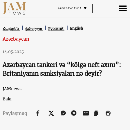
AZƏRBAYCANCA
English
Հայերեն
ქართული
Русский
Azərbaycan
14.05.2025
Azərbaycan tankeri və “kölgə neft axını”:
Britaniyanın sanksiyaları nə deyir?
JAMnews
Bakı
Paylaşmaq