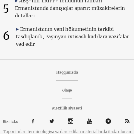
ABŞ-nin TRIPP+ fondunun rəhbəri
5
Ermənistanda danışıqlar aparır: müzakirələrin
detalları
Ermənistanın yeni hökumətinin tərkibi
6
təsdiqlənib, Paşinyan ixtisaslı kadrlara vəzifələr
vəd edir
Haqqımızda
Əlaqə
Məxfilik siyasəti
Bizi izlə:
Toponimlər, terminologiya və dərc edilən materiallarda ifadə olunan