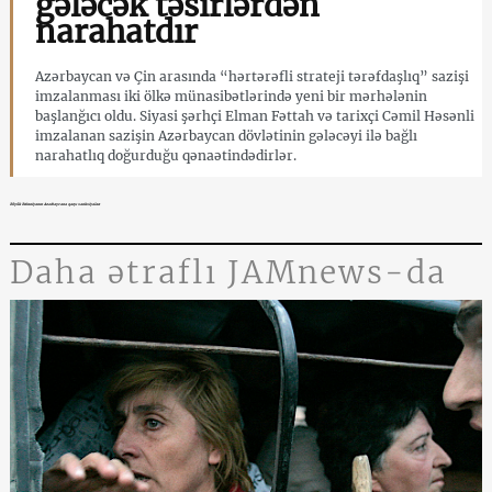
gələcək təsirlərdən
narahatdır
Azərbaycan və Çin arasında “hərtərəfli strateji tərəfdaşlıq” sazişi
imzalanması iki ölkə münasibətlərində yeni bir mərhələnin
başlanğıcı oldu. Siyasi şərhçi Elman Fəttah və tarixçi Cəmil Həsənli
imzalanan sazişin Azərbaycan dövlətinin gələcəyi ilə bağlı
narahatlıq doğurduğu qənaətindədirlər.
Böyük Britaniyanın Azərbaycana qarşı sanksiyaları
Daha ətraflı JAMnews-da