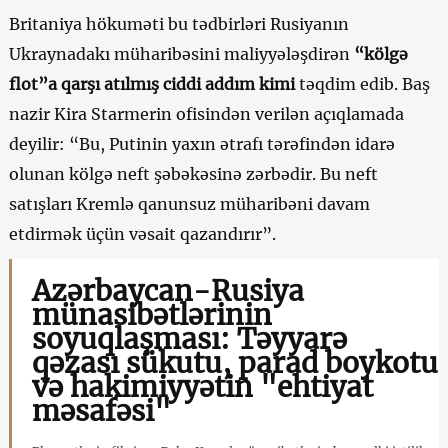
Britaniya hökuməti bu tədbirləri Rusiyanın
Ukraynadakı müharibəsini maliyyələşdirən
“kölgə
flot”a qarşı atılmış ciddi addım kimi
təqdim edib. Baş
nazir Kira Starmerin ofisindən verilən açıqlamada
deyilir: “Bu, Putinin yaxın ətrafı tərəfindən idarə
olunan kölgə neft şəbəkəsinə zərbədir. Bu neft
satışları Kremlə qanunsuz müharibəni davam
etdirmək üçün vəsait qazandırır”.
Azərbaycan-Rusiya
münasibətlərinin
soyuqlaşması: Təyyarə
qəzası sükutu, parad boykotu
və hakimiyyətin "ehtiyat
məsafəsi"