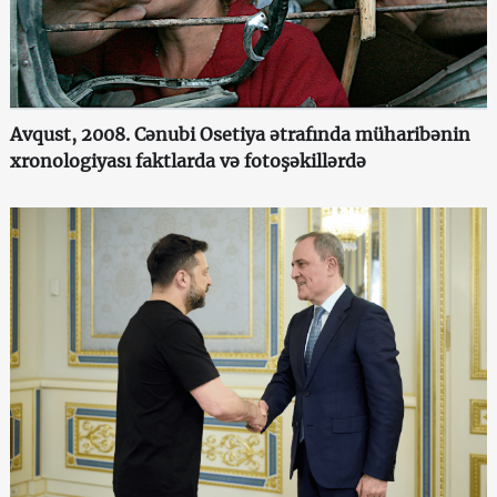
Avqust, 2008. Cənubi Osetiya ətrafında müharibənin
xronologiyası faktlarda və fotoşəkillərdə