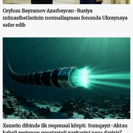
Ceyhun Bayramov Azərbaycan-Rusiya
münasibətlərinin normallaşması fonunda Ukraynaya
səfər edib
Xəzərin dibində ilk rəqəmsal körpü: Sumqayıt-Aktau
kabeli regionun geostrateji xəritəsini necə dəyişir?