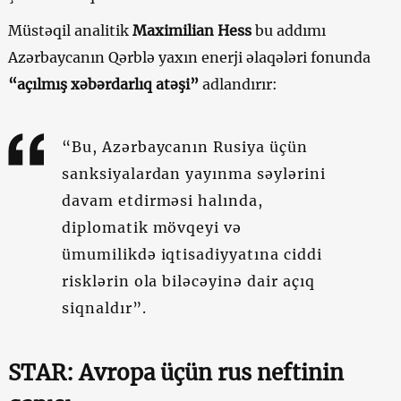
Müstəqil analitik
Maximilian Hess
bu addımı
Azərbaycanın Qərblə yaxın enerji əlaqələri fonunda
“açılmış xəbərdarlıq atəşi”
adlandırır:
“Bu, Azərbaycanın Rusiya üçün
sanksiyalardan yayınma səylərini
davam etdirməsi halında,
diplomatik mövqeyi və
ümumilikdə iqtisadiyyatına ciddi
risklərin ola biləcəyinə dair açıq
siqnaldır”.
STAR: Avropa üçün rus neftinin