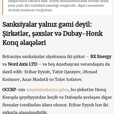
Ekspertlərin fikrincə Bakı-Kreml münasibətlərində əvvəlki istilik
yoxa çıxıb. Biri təhlükəli yaxınlığı tənqid edir, digəri məsafənin
strateji əsaslarını vurğulayır.
Sanksiyalar yalnız gəmi deyil:
Şirkətlər, şəxslər və Dubay-Honk
Konq əlaqələri
Britaniya sanksiyalar siyahısına iki şirkət –
BX Energy
və
Nord Axis LTD
– və beş Azərbaycan vətəndaşını da
daxil edib: Etibar Eyyub, Tahir Qarayev, Əhməd
Kərimov, Anar Mədətli və Tələt Səfərov.
OCCRP
-nin
araşdırmalarına görə
, bu şirkətlər Honq
Konqda qeydiyyatdan keçib və Dubayda yerləşən digər
firmalar tərəfindən idarə olunur. Etibar Eyyub hər iki
şirkətlə əlaqələndirilir.