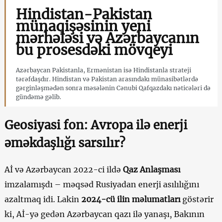
Hindistan-Pakistan
münaqişəsinin yeni
mərhələsi və Azərbaycanın
bu prosesdəki mövqeyi
Azərbaycan Pakistanla, Ermənistan isə Hindistanla strateji
tərəfdaşdır. Hindistan və Pakistan arasındakı münasibətlərdə
gərginləşmədən sonra məsələnin Cənubi Qafqazdakı nəticələri də
gündəmə gəlib.
Geosiyasi fon: Avropa ilə enerji
əməkdaşlığı sarsılır?
Aİ və Azərbaycan 2022-ci ildə
Qaz Anlaşması
imzalamışdı – məqsəd Rusiyadan enerji asılılığını
azaltmaq idi. Lakin
2024-cü ilin məlumatları
göstərir
ki, Aİ-yə gedən Azərbaycan qazı ilə yanaşı, Bakının