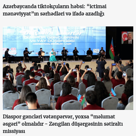
Azərbaycanda tiktokçuların həbsi: “ictimai
mənəviyyat”ın sərhədləri və ifadə azadlığı
Diaspor gəncləri vətənpərvər, yoxsa “məlumat
əsgəri” olmalıdır - Zəngilan düşərgəsinin sətiraltı
missiyası