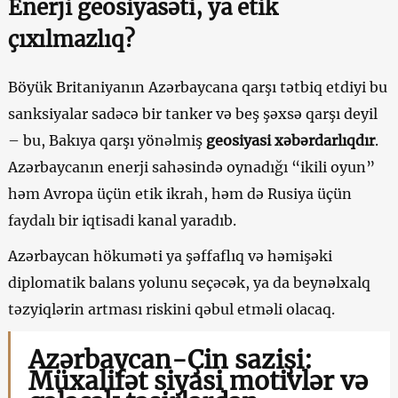
Enerji geosiyasəti, ya etik
çıxılmazlıq?
Böyük Britaniyanın Azərbaycana qarşı tətbiq etdiyi bu
sanksiyalar sadəcə bir tanker və beş şəxsə qarşı deyil
– bu, Bakıya qarşı yönəlmiş
geosiyasi xəbərdarlıqdır
.
Azərbaycanın enerji sahəsində oynadığı “ikili oyun”
həm Avropa üçün etik ikrah, həm də Rusiya üçün
faydalı bir iqtisadi kanal yaradıb.
Azərbaycan hökuməti ya şəffaflıq və həmişəki
diplomatik balans yolunu seçəcək, ya da beynəlxalq
təzyiqlərin artması riskini qəbul etməli olacaq.
Azərbaycan-Çin sazişi:
Müxalifət siyasi motivlər və