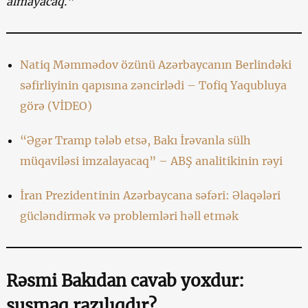
almayacaq.”
Natiq Məmmədov
özünü
Azərbaycanın Berlindəki
səfirliyinin qapısına zəncirlədi – Tofiq Yaqubluya
görə (VİDEO)
“Əgər Tramp tələb etsə, Bakı İrəvanla sülh
müqaviləsi imzalayacaq” – ABŞ analitikinin rəyi
İran Prezidentinin Azərbaycana səfəri: Əlaqələri
gücləndirmək və problemləri həll etmək
Rəsmi Bakıdan cavab yoxdur:
susmaq razılıqdır?