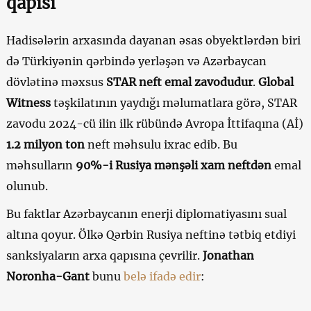
qapısı
Hadisələrin arxasında dayanan əsas obyektlərdən biri
də Türkiyənin qərbində yerləşən və Azərbaycan
dövlətinə məxsus
STAR neft emal zavodudur
.
Global
Witness
təşkilatının yaydığı məlumatlara görə, STAR
zavodu 2024-cü ilin ilk rübündə Avropa İttifaqına (Aİ)
1.2 milyon ton
neft məhsulu ixrac edib. Bu
məhsulların
90%-i Rusiya mənşəli xam neftdən
emal
olunub.
Bu faktlar Azərbaycanın enerji diplomatiyasını sual
altına qoyur. Ölkə Qərbin Rusiya neftinə tətbiq etdiyi
sanksiyaların arxa qapısına çevrilir.
Jonathan
Noronha-Gant
bunu
belə ifadə edir
: