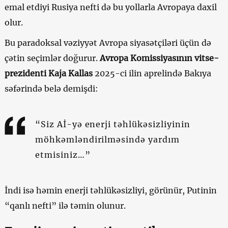
emal etdiyi Rusiya nefti də bu yollarla Avropaya daxil
olur.
Bu paradoksal vəziyyət Avropa siyasətçiləri üçün də
çətin seçimlər doğurur.
Avropa Komissiyasının vitse-
prezidenti Kaja Kallas
2025-ci ilin aprelində Bakıya
səfərində belə demişdi:
“Siz Aİ-yə enerji təhlükəsizliyinin
möhkəmləndirilməsində yardım
etmisiniz…”
İndi isə həmin enerji təhlükəsizliyi, görünür, Putinin
“qanlı nefti” ilə təmin olunur.