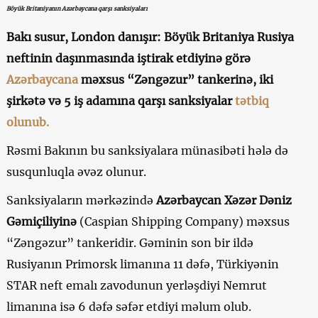
Böyük Britaniyanın Azərbaycana qarşı sanksiyaları
Bakı susur, London danışır: Böyük Britaniya Rusiya
neftinin daşınmasında iştirak etdiyinə görə
Azərbaycana
məxsus “Zəngəzur” tankerinə, iki
şirkətə və 5 iş adamına qarşı sanksiyalar
tətbiq
olunub.
Rəsmi Bakının bu sanksiyalara münasibəti hələ də
susqunluqla əvəz olunur.
Sanksiyaların mərkəzində
Azərbaycan Xəzər Dəniz
Gəmiçiliyinə
(Caspian Shipping Company) məxsus
“Zəngəzur” tankeridir. Gəminin son bir ildə
Rusiyanın Primorsk limanına 11 dəfə, Türkiyənin
STAR neft emalı zavodunun yerləşdiyi Nemrut
limanına isə 6 dəfə səfər etdiyi məlum olub.