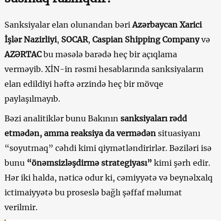
Sanksiyalar elan olunandan bəri
Azərbaycan Xarici
İşlər Nazirliyi
,
SOCAR
,
Caspian Shipping Company
və
AZƏRTAC
bu məsələ barədə heç bir açıqlama
verməyib. XİN-in rəsmi hesablarında sanksiyaların
elan edildiyi həftə ərzində heç bir mövqe
paylaşılmayıb.
Bəzi analitiklər bunu Bakının
sanksiyaları rədd
etmədən, amma reaksiya da vermədən
situasiyanı
“soyutmaq” cəhdi kimi qiymətləndirirlər. Bəziləri isə
bunu
“önəmsizləşdirmə strategiyası”
kimi şərh edir.
Hər iki halda, nəticə odur ki, cəmiyyətə və beynəlxalq
ictimaiyyətə bu proseslə bağlı şəffaf məlumat
verilmir.