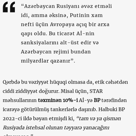
“Azərbaycan Rusiyanı əvəz etməli
idi, amma əksinə, Putinin xam
nefti üçün Avropaya açıq bir arxa
qapı oldu. Bu ticarət Aİ-nin
sanksiyalarını alt-üst edir və
Azərbaycan rejimi bundan
milyardlar qazanır”.
Qərbdə bu vəziyyət hüquqi olmasa da, etik cəhətdən
ciddi ziddiyyət doğurur. Misal üçün, STAR
məhsullarının
təxminən 10%-i
Aİ-yə
BP
tərəfindən
icarəyə götürülmüş tankerlərlə daşınıb. Halbuki BP
2022-ci ildə bəyan etmişdi ki,
“tam və ya qismən
Rusiyada istehsal olunan təyyarə yanacağını