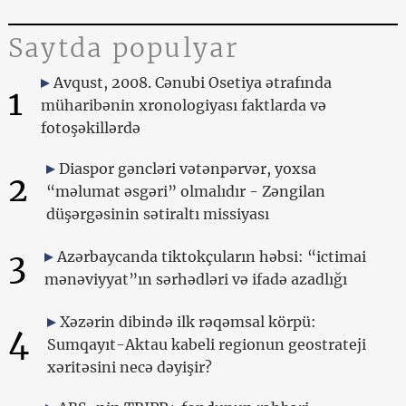
Saytda populyar
Avqust, 2008. Cənubi Osetiya ətrafında
1
müharibənin xronologiyası faktlarda və
fotoşəkillərdə
Diaspor gəncləri vətənpərvər, yoxsa
2
“məlumat əsgəri” olmalıdır - Zəngilan
düşərgəsinin sətiraltı missiyası
3
Azərbaycanda tiktokçuların həbsi: “ictimai
mənəviyyat”ın sərhədləri və ifadə azadlığı
Xəzərin dibində ilk rəqəmsal körpü:
4
Sumqayıt-Aktau kabeli regionun geostrateji
xəritəsini necə dəyişir?