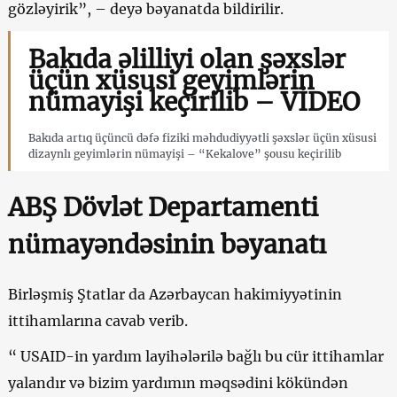
gözləyirik”, – deyə bəyanatda bildirilir.
Bakıda əlilliyi olan şəxslər
üçün xüsusi geyimlərin
nümayişi keçirilib – VİDEO
Bakıda artıq üçüncü dəfə fiziki məhdudiyyətli şəxslər üçün xüsusi
dizaynlı geyimlərin nümayişi – “Kekalove” şousu keçirilib
ABŞ Dövlət Departamenti
nümayəndəsinin bəyanatı
Birləşmiş Ştatlar da Azərbaycan hakimiyyətinin
ittihamlarına cavab verib.
“ USAID-in yardım layihələrilə bağlı bu cür ittihamlar
yalandır və bizim yardımın məqsədini kökündən