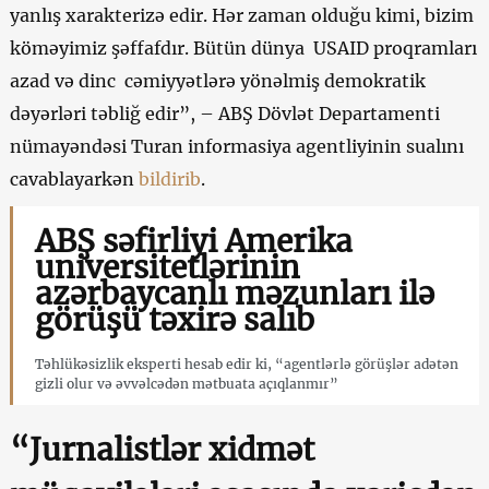
yanlış xarakterizə edir. Hər zaman olduğu kimi, bizim
köməyimiz şəffafdır. Bütün dünya USAID proqramları
azad və dinc cəmiyyətlərə yönəlmiş demokratik
dəyərləri təbliğ edir”, – ABŞ Dövlət Departamenti
nümayəndəsi Turan informasiya agentliyinin sualını
cavablayarkən
bildirib
.
ABŞ səfirliyi Amerika
universitetlərinin
azərbaycanlı məzunları ilə
görüşü təxirə salıb
Təhlükəsizlik eksperti hesab edir ki, “agentlərlə görüşlər adətən
gizli olur və əvvəlcədən mətbuata açıqlanmır”
“Jurnalistlər xidmət