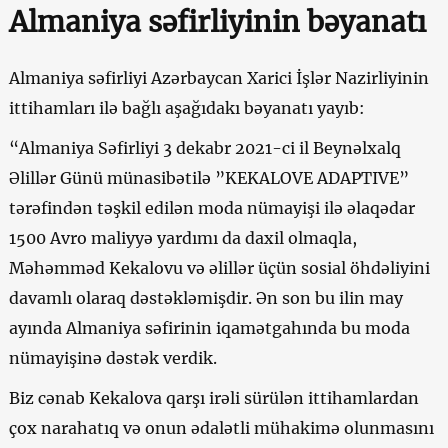
Almaniya səfirliyinin bəyanatı
Almaniya səfirliyi Azərbaycan Xarici İşlər Nazirliyinin
ittihamları ilə bağlı aşağıdakı bəyanatı yayıb:
“Almaniya Səfirliyi 3 dekabr 2021-ci il Beynəlxalq
Əlillər Günü münasibətilə ”KEKALOVE ADAPTIVE”
tərəfindən təşkil edilən moda nümayişi ilə əlaqədar
1500 Avro maliyyə yardımı da daxil olmaqla,
Məhəmməd Kekalovu və əlillər üçün sosial öhdəliyini
davamlı olaraq dəstəkləmişdir. Ən son bu ilin may
ayında Almaniya səfirinin iqamətgahında bu moda
nümayişinə dəstək verdik.
Biz cənab Kekalova qarşı irəli sürülən ittihamlardan
çox narahatıq və onun ədalətli mühakimə olunmasını