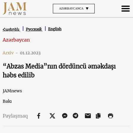
AZƏRBAYCANCA
English
Հայերեն
Русский
Azərbaycan
Arxiv
-
01.12.2023
“Abzas Media”nın dördüncü əməkdaşı
həbs edilib
JAMnews
Bakı
Paylaşmaq