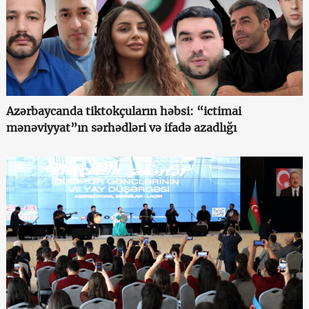
Azərbaycanda tiktokçuların həbsi: “ictimai
mənəviyyat”ın sərhədləri və ifadə azadlığı