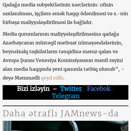
Qadağa media subyektlərinin xərclərinin: ofisin
saxlanılması, işçilərə əmək haqqı ödənilməsi və s.-nin
birbaşa maliyyələşdirilməsi ilə bağlıdır.
Media qurumlarının maliyyələşdirilməsinə qadağa
Azərbaycanın müstəqil mətbuat nümayəndələrinin,
beynəlxalq təşkilatların tənqidinə məruz qalan və
Avropa Şurası Venesiya Komissiyasının mənfi rəyini
alan media haqqında yeni qanunla tətbiq olunub”, –
deyə Məmmədli
qeyd edib
.
Bizi izləyin
–
Twitter
|
Facebok
|
Telegram
Daha ətraflı JAMnews-da