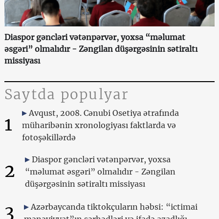
Diaspor gəncləri vətənpərvər, yoxsa “məlumat
əsgəri” olmalıdır - Zəngilan düşərgəsinin sətiraltı
missiyası
Saytda populyar
Avqust, 2008. Cənubi Osetiya ətrafında
1
müharibənin xronologiyası faktlarda və
fotoşəkillərdə
Diaspor gəncləri vətənpərvər, yoxsa
2
“məlumat əsgəri” olmalıdır - Zəngilan
düşərgəsinin sətiraltı missiyası
3
Azərbaycanda tiktokçuların həbsi: “ictimai
mənəviyyat”ın sərhədləri və ifadə azadlığı