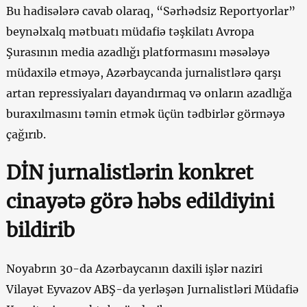
Bu hadisələrə cavab olaraq, “Sərhədsiz Reportyorlar”
beynəlxalq mətbuatı müdafiə təşkilatı Avropa
Şurasının media azadlığı platformasını məsələyə
müdaxilə etməyə, Azərbaycanda jurnalistlərə qarşı
artan repressiyaları dayandırmaq və onların azadlığa
buraxılmasını təmin etmək üçün tədbirlər görməyə
çağırıb.
DİN jurnalistlərin konkret
cinayətə görə həbs edildiyini
bildirib
Noyabrın 30-da Azərbaycanın daxili işlər naziri
Vilayət Eyvazov ABŞ-da yerləşən Jurnalistləri Müdafiə