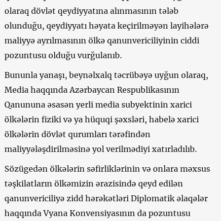
olaraq dövlət qeydiyyatına alınmasının tələb
olunduğu, qeydiyyatı həyata keçirilməyən layihələrə
maliyyə ayrılmasının ölkə qanunvericiliyinin ciddi
pozuntusu olduğu vurğulanıb.
Bununla yanaşı, beynəlxalq təcrübəyə uyğun olaraq,
Media haqqında Azərbaycan Respublikasının
Qanununa əsasən yerli media subyektinin xarici
ölkələrin fiziki və ya hüquqi şəxsləri, habelə xarici
ölkələrin dövlət qurumları tərəfindən
maliyyələşdirilməsinə yol verilmədiyi xatırladılıb.
Sözügedən ölkələrin səfirliklərinin və onlara məxsus
təşkilatların ölkəmizin ərazisində qeyd edilən
qanunvericiliyə zidd hərəkətləri Diplomatik əlaqələr
haqqında Vyana Konvensiyasının da pozuntusu