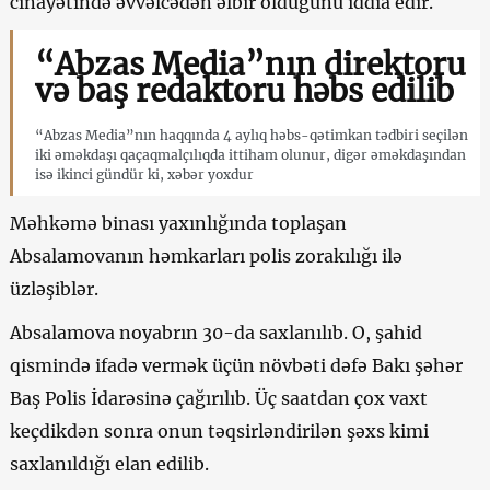
cinayətində əvvəlcədən əlbir olduğunu iddia edir.
“Abzas Media”nın direktoru
və baş redaktoru həbs edilib
“Abzas Media”nın haqqında 4 aylıq həbs-qətimkan tədbiri seçilən
iki əməkdaşı qaçaqmalçılıqda ittiham olunur, digər əməkdaşından
isə ikinci gündür ki, xəbər yoxdur
Məhkəmə binası yaxınlığında toplaşan
Absalamovanın həmkarları polis zorakılığı ilə
üzləşiblər.
Absalamova noyabrın 30-da saxlanılıb. O, şahid
qismində ifadə vermək üçün növbəti dəfə Bakı şəhər
Baş Polis İdarəsinə çağırılıb. Üç saatdan çox vaxt
keçdikdən sonra onun təqsirləndirilən şəxs kimi
saxlanıldığı elan edilib.