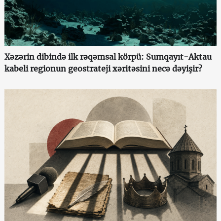
Xəzərin dibində ilk rəqəmsal körpü: Sumqayıt-Aktau
kabeli regionun geostrateji xəritəsini necə dəyişir?