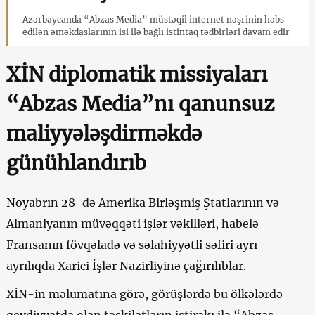
Azərbaycanda “Abzas Media” müstəqil internet nəşrinin həbs
edilən əməkdaşlarının işi ilə bağlı istintaq tədbirləri davam edir
XİN diplomatik missiyaları
“Abzas Media”nı qanunsuz
maliyyələşdirməkdə
günühlandırıb
Noyabrın 28-də Amerika Birləşmiş Ştatlarının və
Almaniyanın müvəqqəti işlər vəkilləri, habelə
Fransanın fövqəladə və səlahiyyətli səfiri ayrı-
ayrılıqda Xarici İşlər Nazirliyinə çağırılıblar.
XİN-in məlumatına görə, görüşlərdə bu ölkələrdə
qeydiyyatda olan təşkilatların iştirakı ilə “Abzas