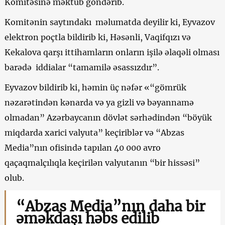
Komitəsinə məktub göndərib.
Komitənin saytındakı məlumatda deyilir ki, Eyvazov
elektron poçtla bildirib ki, Həsənli, Vaqifqızı və
Kekalova qarşı ittihamların onların işilə əlaqəli olması
barədə iddialar “tamamilə əsassızdır”.
Eyvazov bildirib ki, həmin üç nəfər «“gömrük
nəzarətindən kənarda və ya gizli və bəyannamə
olmadan” Azərbaycanın dövlət sərhədindən “böyük
miqdarda xarici valyuta” keçiriblər və “Abzas
Media”nın ofisində tapılan 40 000 avro
qaçaqmalçılıqla keçirilən valyutanın “bir hissəsi”
olub.
“Abzas Media”nın daha bir
əməkdaşı həbs edilib