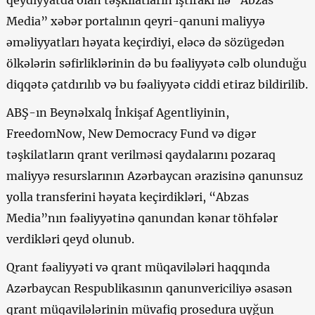
Media” xəbər portalının qeyri-qanuni maliyyə
əməliyyatları həyata keçirdiyi, eləcə də sözügedən
ölkələrin səfirliklərinin də bu fəaliyyətə cəlb olunduğu
diqqətə çatdırılıb və bu fəaliyyətə ciddi etiraz bildirilib.
ABŞ-ın Beynəlxalq İnkişaf Agentliyinin,
FreedomNow, New Democracy Fund və digər
təşkilatların qrant verilməsi qaydalarını pozaraq
maliyyə resurslarının Azərbaycan ərazisinə qanunsuz
yolla transferini həyata keçirdikləri, “Abzas
Media”nın fəaliyyətinə qanundan kənar töhfələr
verdikləri qeyd olunub.
Qrant fəaliyyəti və qrant müqavilələri haqqında
Azərbaycan Respublikasının qanunvericiliyə əsasən
qrant müqavilələrinin müvafiq prosedura uyğun