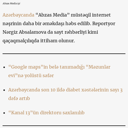
Abzas Media işi
Azərbaycanda
“Abzas Media” müstəqil internet
nəşrinin daha bir əməkdaşı həbs edilib. Reportyor
Nərgiz Absalamova da sayt rəhbərliyi kimi
qaçaqmalçılıqda ittiham olunur.
“Google maps”in belə tanımadığı “Məzunlar
evi”nə yolüstü səfər
Azərbaycanda son 10 ildə diabet xəstələrinin sayı 3
dəfə artıb
“Kanal 13”ün direktoru saxlanılıb