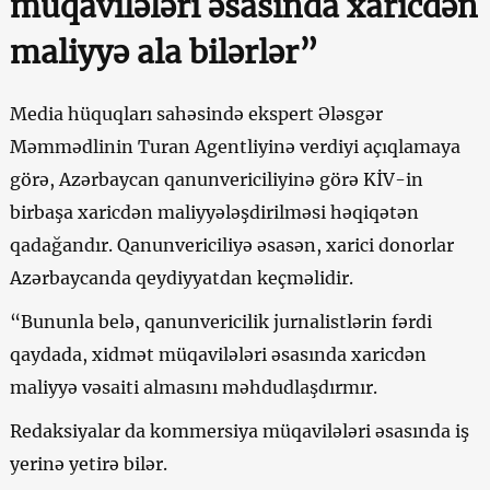
müqavilələri əsasında xaricdən
maliyyə ala bilərlər”
Media hüquqları sahəsində ekspert Ələsgər
Məmmədlinin Turan Agentliyinə verdiyi açıqlamaya
görə, Azərbaycan qanunvericiliyinə görə KİV-in
birbaşa xaricdən maliyyələşdirilməsi həqiqətən
qadağandır. Qanunvericiliyə əsasən, xarici donorlar
Azərbaycanda qeydiyyatdan keçməlidir.
“Bununla belə, qanunvericilik jurnalistlərin fərdi
qaydada, xidmət müqavilələri əsasında xaricdən
maliyyə vəsaiti almasını məhdudlaşdırmır.
Redaksiyalar da kommersiya müqavilələri əsasında iş
yerinə yetirə bilər.