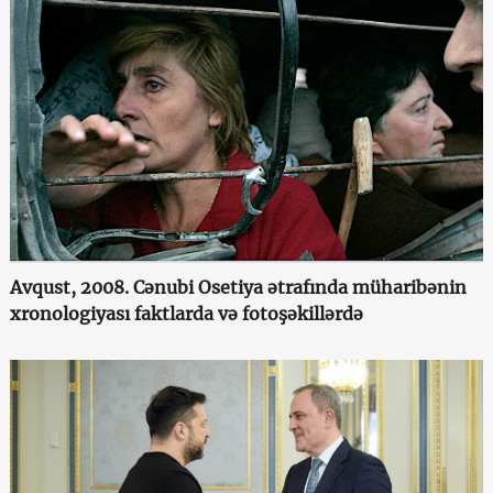
Avqust, 2008. Cənubi Osetiya ətrafında müharibənin
xronologiyası faktlarda və fotoşəkillərdə