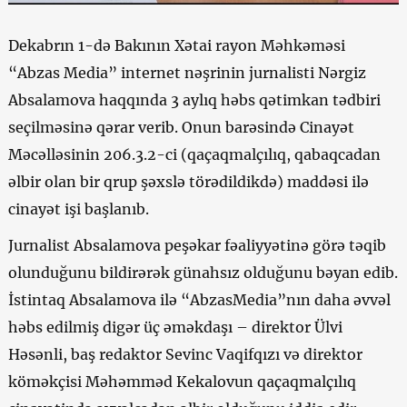
Dekabrın 1-də Bakının Xətai rayon Məhkəməsi
“Abzas Media” internet nəşrinin jurnalisti Nərgiz
Absalamova haqqında 3 aylıq həbs qətimkan tədbiri
seçilməsinə qərar verib. Onun barəsində Cinayət
Məcəlləsinin 206.3.2-ci (qaçaqmalçılıq, qabaqcadan
əlbir olan bir qrup şəxslə törədildikdə) maddəsi ilə
cinayət işi başlanıb.
Jurnalist Absalamova peşəkar fəaliyyətinə görə təqib
olunduğunu bildirərək günahsız olduğunu bəyan edib.
İstintaq Absalamova ilə “AbzasMedia”nın daha əvvəl
həbs edilmiş digər üç əməkdaşı – direktor Ülvi
Həsənli, baş redaktor Sevinc Vaqifqızı və direktor
köməkçisi Məhəmməd Kekalovun qaçaqmalçılıq