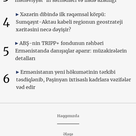
Xəzərin dibində ilk rəqəmsal körpü:
4
Sumqayıt-Aktau kabeli regionun geostrateji
xəritəsini necə dəyişir?
ABŞ-nin TRIPP+ fondunun rəhbəri
5
Ermənistanda danışıqlar aparır: müzakirələrin
detalları
Ermənistanın yeni hökumətinin tərkibi
6
təsdiqlənib, Paşinyan ixtisaslı kadrlara vəzifələr
vəd edir
Haqqımızda
Əlaqə