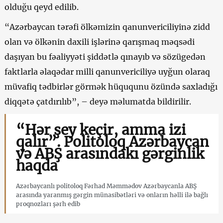
olduğu qeyd edilib.
“Azərbaycan tərəfi ölkəmizin qanunvericiliyinə zidd
olan və ölkənin daxili işlərinə qarışmaq məqsədi
daşıyan bu fəaliyyəti şiddətlə qınayıb və sözügedən
faktlarla əlaqədar milli qanunvericiliyə uyğun olaraq
müvafiq tədbirlər görmək hüququnu özündə saxladığı
diqqətə çatdırılıb”, – deyə məlumatda bildirilir.
“Hər şey keçir, amma izi
qalır”. Politoloq Azərbaycan
və ABŞ arasındakı gərginlik
haqda
Azərbaycanlı politoloq Fərhad Məmmədov Azərbaycanla ABŞ
arasında yaranmış gərgin münasibətləri və onların həlli ilə bağlı
proqnozları şərh edib