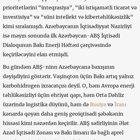
prioritetlərini “inteqrasiya”, “iki istiqamətli ticarət və
investisiya” və “süni intellekt və kibertəhlükəsizlik”
kimi sıralamışdı. Azərbaycanın İqtisadiyyat Nazirliyi
isə mayın sonunda ilk Azərbaycan-ABŞ İqtisadi
Dialoqunun Bakı Enerji Həftəsi çərçivəsində
keçiriləcəyini elan etmişdi.
Bu gündəm ABŞ-ninn Azərbaycana baxışının
dəyişdiyini göstərir. Vaşinqton üçün Bakı artıq yalnız
karbohidrogen ixracatçısı deyil. O, həm Avropa enerji
təhlükəsizliyi üçün ehtiyat qapı, həm Orta Dəhliz
üzərində logistika düyünü, həm də
Rusiya
və
İranı
kənarda qoyan daha geniş geoiqtisadi şəbəkənin
hissəsi kimi nəzərdən keçirilir. ABŞ səfirliyinin Ələt
Azad İqtisadi Zonası və Bakı limanı ilə bağlı aprel