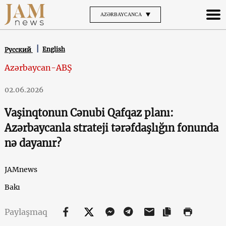
AZƏRBAYCANCA
English
Русский
Azərbaycan-ABŞ
02.06.2026
Vaşinqtonun Cənubi Qafqaz planı:
Azərbaycanla strateji tərəfdaşlığın fonunda
nə dayanır?
JAMnews
Bakı
Paylaşmaq