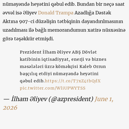
nümayəndə heyətini qəbul edib. Bundan bir neçə saat
əvvəl isə Əliyev
Donald Trampa
Azadlığa Dəstək
Aktına 907-ci düzəlişin tətbiqinin dayandırılmasının
uzadılması ilə bağlı memorandumun xatirə nüsxəsinə
görə təşəkkür etmişdi.
Prezident İlham Əliyev ABŞ Dövlət
katibinin iqtisadiyyat, enerji və biznes
məsələləri üzrə köməkçisi Kaleb Orrun
başçılıq etdiyi nümayəndə heyətini
qəbul edib.
https://t.co/T7xZ4tbQdX
pic.twitter.com/WliUPWYTSS
— İlham Əliyev (@azpresident)
June 1,
2026