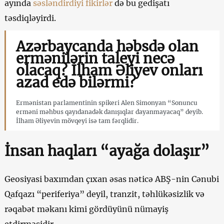
ayında
səsləndirdiyi fikirlər
də bu gedişatı
təsdiqləyirdi.
Azərbaycanda həbsdə olan
ermənilərin taleyi necə
olacaq? İlham Əliyev onları
azad edə bilərmi?
Ermənistan parlamentinin spikeri Alen Simonyan “Sonuncu
erməni məhbus qayıdanadək danışıqlar dayanmayacaq” deyib.
İlham Əliyevin mövqeyi isə tam fərqlidir.
İnsan haqları “ayağa dolaşır”
Geosiyasi baxımdan çıxan əsas nəticə ABŞ-nin Cənubi
Qafqazı “periferiya” deyil, tranzit, təhlükəsizlik və
rəqabət məkanı kimi gördüyünü nümayiş
etdirməsidir.