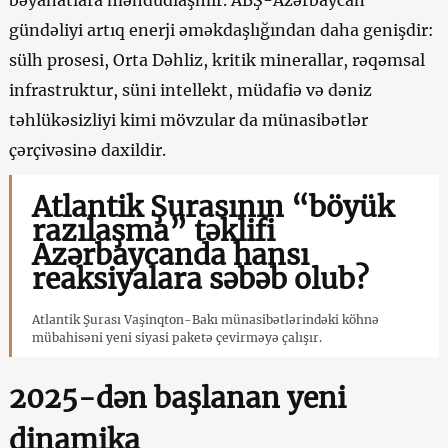
gündəliyi artıq enerji əməkdaşlığından daha genişdir:
sülh prosesi, Orta Dəhliz, kritik minerallar, rəqəmsal
infrastruktur, süni intellekt, müdafiə və dəniz
təhlükəsizliyi kimi mövzular da münasibətlər
çərçivəsinə daxildir.
Atlantik Şurasının “böyük
razılaşma” təklifi
Azərbaycanda hansı
reaksiyalara səbəb olub?
Atlantik Şurası Vaşinqton-Bakı münasibətlərindəki köhnə
mübahisəni yeni siyasi paketə çevirməyə çalışır.
2025-dən başlanan yeni
dinamika