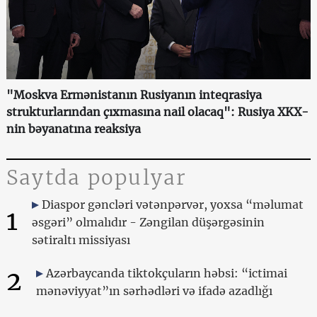
"Moskva Ermənistanın Rusiyanın inteqrasiya
strukturlarından çıxmasına nail olacaq": Rusiya XKX-
nin bəyanatına reaksiya
Saytda populyar
Diaspor gəncləri vətənpərvər, yoxsa “məlumat
1
əsgəri” olmalıdır - Zəngilan düşərgəsinin
sətiraltı missiyası
2
Azərbaycanda tiktokçuların həbsi: “ictimai
mənəviyyat”ın sərhədləri və ifadə azadlığı