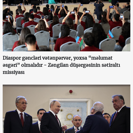
Diaspor gəncləri vətənpərvər, yoxsa “məlumat
əsgəri” olmalıdır - Zəngilan düşərgəsinin sətiraltı
missiyası