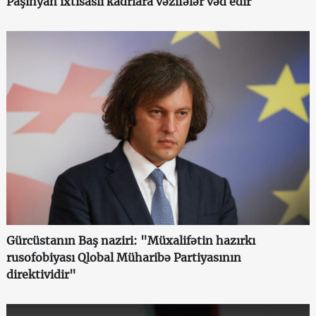
Paşinyan ixtisaslı kadrlara vəzifələr vəd edir
Gürcüstanın Baş naziri: "Müxalifətin hazırkı
rusofobiyası Qlobal Müharibə Partiyasının
direktividir"