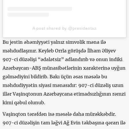
A post shared by @presidentaz
Bu jestin əhəmiyyəti yalnız simvolik məna ilə
məhdudlaşmır. Keyleb Orrla görüşdə İlham Əliyev
907-ci düzəlişi “ədalətsiz” adlandırıb və onun indiki
Azərbaycan-ABŞ münasibətlərinin xarakterinə uyğun
gəlmədiyini bildirib. Bakı üçün əsas məsələ bu
məhdudiyyətin siyasi mənasıdır: 907-ci düzəliş uzun
illər Vaşinqtonun Azərbaycana etimadsızlığının rəmzi
kimi qəbul olunub.
Vaşinqton tərəfdən isə məsələ daha mürəkkəbdir.
907-ci düzəlişin tam ləğvi Ağ Evin təkbaşına qərarı ilə