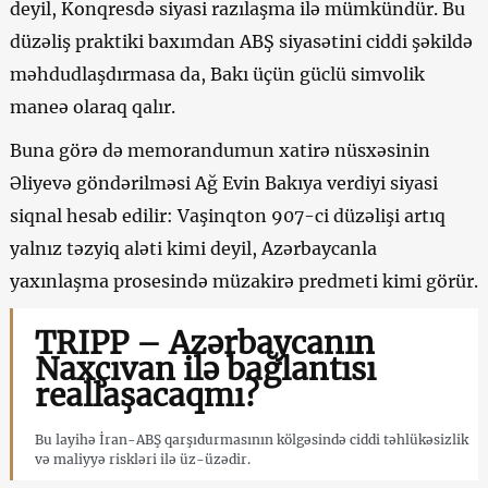
deyil, Konqresdə siyasi razılaşma ilə mümkündür. Bu
düzəliş praktiki baxımdan ABŞ siyasətini ciddi şəkildə
məhdudlaşdırmasa da, Bakı üçün güclü simvolik
maneə olaraq qalır.
Buna görə də memorandumun xatirə nüsxəsinin
Əliyevə göndərilməsi Ağ Evin Bakıya verdiyi siyasi
siqnal hesab edilir: Vaşinqton 907-ci düzəlişi artıq
yalnız təzyiq aləti kimi deyil, Azərbaycanla
yaxınlaşma prosesində müzakirə predmeti kimi görür.
TRIPP – Azərbaycanın
Naxçıvan ilə bağlantısı
reallaşacaqmı?
Bu layihə İran-ABŞ qarşıdurmasının kölgəsində ciddi təhlükəsizlik
və maliyyə riskləri ilə üz-üzədir.