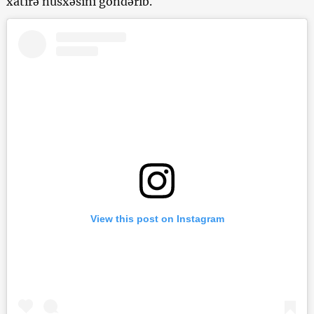
xatirə nüsxəsini göndərib.
View this post on Instagram