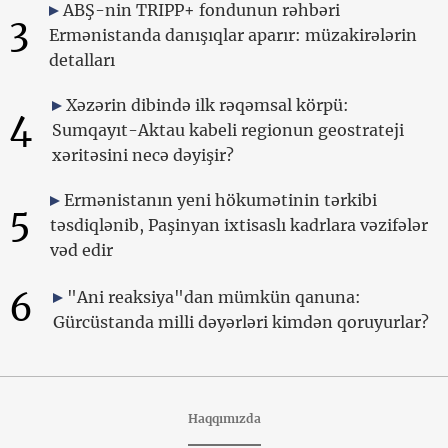
ABŞ-nin TRIPP+ fondunun rəhbəri
3
Ermənistanda danışıqlar aparır: müzakirələrin
detalları
Xəzərin dibində ilk rəqəmsal körpü:
4
Sumqayıt-Aktau kabeli regionun geostrateji
xəritəsini necə dəyişir?
Ermənistanın yeni hökumətinin tərkibi
5
təsdiqlənib, Paşinyan ixtisaslı kadrlara vəzifələr
vəd edir
6
"Ani reaksiya"dan mümkün qanuna:
Gürcüstanda milli dəyərləri kimdən qoruyurlar?
Haqqımızda