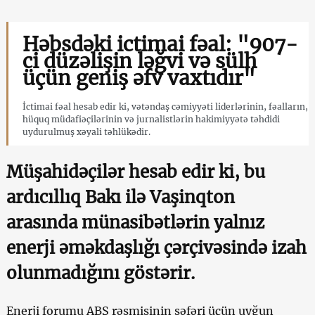
Həbsdəki ictimai fəal: "907-
ci düzəlişin ləğvi və sülh
üçün geniş əfv vaxtıdır"
İctimai fəal hesab edir ki, vətəndaş cəmiyyəti liderlərinin, fəalların,
hüquq müdafiəçilərinin və jurnalistlərin hakimiyyətə təhdidi
uydurulmuş xəyali təhlükədir.
Müşahidəçilər hesab edir ki, bu
ardıcıllıq Bakı ilə Vaşinqton
arasında münasibətlərin yalnız
enerji əməkdaşlığı çərçivəsində izah
olunmadığını göstərir.
Enerji forumu ABŞ rəsmisinin səfəri üçün uyğun