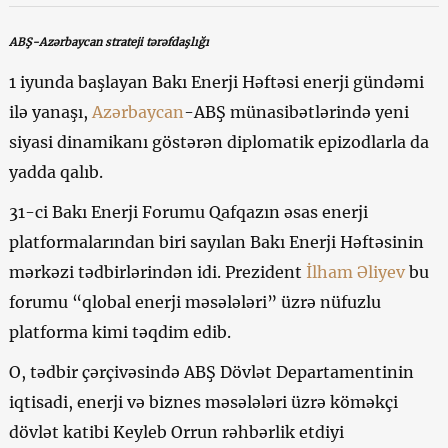
ABŞ-Azərbaycan strateji tərəfdaşlığı
1 iyunda başlayan Bakı Enerji Həftəsi enerji gündəmi
ilə yanaşı,
Azərbaycan
-ABŞ münasibətlərində yeni
siyasi dinamikanı göstərən diplomatik epizodlarla da
yadda qalıb.
31-ci Bakı Enerji Forumu Qafqazın əsas enerji
platformalarından biri sayılan Bakı Enerji Həftəsinin
mərkəzi tədbirlərindən idi. Prezident
İlham Əliyev
bu
forumu “qlobal enerji məsələləri” üzrə nüfuzlu
platforma kimi təqdim edib.
O, tədbir çərçivəsində ABŞ Dövlət Departamentinin
iqtisadi, enerji və biznes məsələləri üzrə köməkçi
dövlət katibi Keyleb Orrun rəhbərlik etdiyi