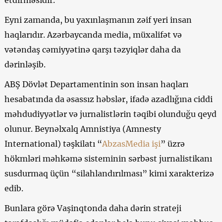
Eyni zamanda, bu yaxınlaşmanın zəif yeri insan
haqlarıdır. Azərbaycanda media, müxalifət və
vətəndaş cəmiyyətinə qarşı təzyiqlər daha da
dərinləşib.
ABŞ Dövlət Departamentinin son insan haqları
hesabatında da əsassız həbslər, ifadə azadlığına ciddi
məhdudiyyətlər və jurnalistlərin təqibi olunduğu qeyd
olunur. Beynəlxalq Amnistiya (Amnesty
International) təşkilatı “
AbzasMedia işi
” üzrə
hökmləri məhkəmə sisteminin sərbəst jurnalistikanı
susdurmaq üçün “silahlandırılması” kimi xarakterizə
edib.
Bunlara görə Vaşinqtonda daha dərin strateji