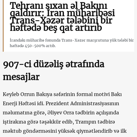
Tehranı sıxan əl Bakını
qaldırır: İran müharibəsi
Trans-Xəzər tələbini bir
həftədə beş qat artırıb
İrandakı müharibə fonunda Trans-Xəzər marşrutuna yük tələbi bir
həftədə 450-500% artıb.
907-ci düzəliş ətrafında
mesajlar
Keyleb Orrun Bakıya səfərinin formal motivi Bakı
Enerji Həftəsi idi. Prezident Administrasiyasının
məlumatına görə, Əliyev Orra tədbirin açılışında
iştirakına görə təşəkkür edib, Trampın tədbirə
məktub göndərməsini yüksək qiymətləndirib və ilk