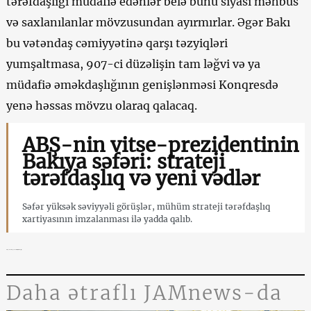
tərəfdaşlığı müdafiə edənlər belə bunu siyasi məhbus
və saxlanılanlar mövzusundan ayırmırlar. Əgər Bakı
bu vətəndaş cəmiyyətinə qarşı təzyiqləri
yumşaltmasa, 907-ci düzəlişin tam ləğvi və ya
müdafiə əməkdaşlığının genişlənməsi Konqresdə
yenə həssas mövzu olaraq qalacaq.
ABŞ-nin vitse-prezidentinin
Bakıya səfəri: strateji
tərəfdaşlıq və yeni vədlər
Səfər yüksək səviyyəli görüşlər, mühüm strateji tərəfdaşlıq
xartiyasının imzalanması ilə yadda qalıb.
ABŞ-Azərbaycan strateji tərəfdaşlığı
Daha ətraflı JAMnews-da