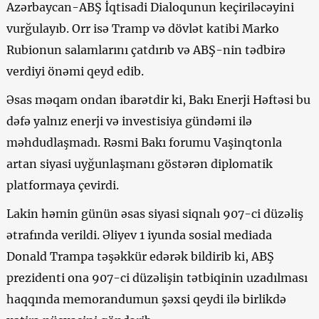
Azərbaycan-ABŞ İqtisadi Dialoqunun keçiriləcəyini
vurğulayıb. Orr isə Tramp və dövlət katibi Marko
Rubionun salamlarını çatdırıb və ABŞ-nin tədbirə
verdiyi önəmi qeyd edib.
Əsas məqam ondan ibarətdir ki, Bakı Enerji Həftəsi bu
dəfə yalnız enerji və investisiya gündəmi ilə
məhdudlaşmadı. Rəsmi Bakı forumu Vaşinqtonla
artan siyasi uyğunlaşmanı göstərən diplomatik
platformaya çevirdi.
Lakin həmin günün əsas siyasi siqnalı 907-ci düzəliş
ətrafında verildi. Əliyev 1 iyunda sosial mediada
Donald Trampa təşəkkür edərək bildirib ki, ABŞ
prezidenti ona 907-ci düzəlişin tətbiqinin uzadılması
haqqında memorandumun şəxsi qeydi ilə birlikdə