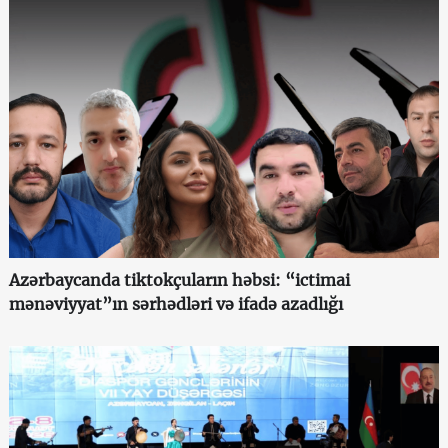
Azərbaycanda tiktokçuların həbsi: “ictimai
mənəviyyat”ın sərhədləri və ifadə azadlığı