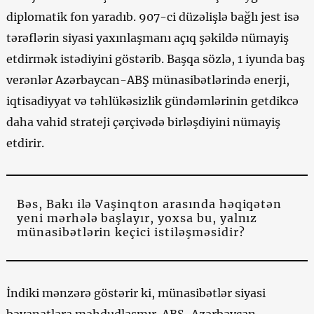
diplomatik fon yaradıb. 907-ci düzəlişlə bağlı jest isə
tərəflərin siyasi yaxınlaşmanı açıq şəkildə nümayiş
etdirmək istədiyini göstərib. Başqa sözlə, 1 iyunda baş
verənlər Azərbaycan-ABŞ münasibətlərində enerji,
iqtisadiyyat və təhlükəsizlik gündəmlərinin getdikcə
daha vahid strateji çərçivədə birləşdiyini nümayiş
etdirir.
Bəs, Bakı ilə Vaşinqton arasında həqiqətən
yeni mərhələ başlayır, yoxsa bu, yalnız
münasibətlərin keçici istiləşməsidir?
İndiki mənzərə göstərir ki, münasibətlər siyasi
bəyanatlara məhdudlaşmır. ABŞ-Azərbaycan