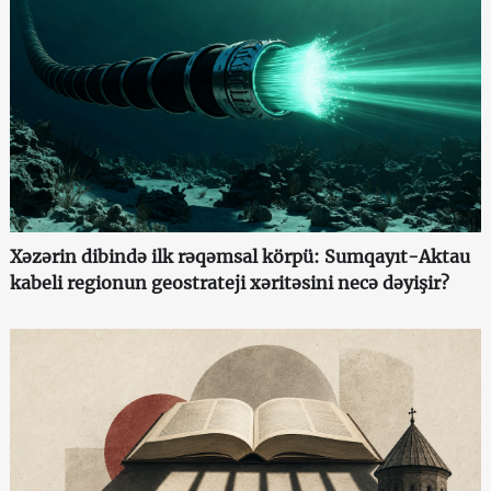
Xəzərin dibində ilk rəqəmsal körpü: Sumqayıt-Aktau
kabeli regionun geostrateji xəritəsini necə dəyişir?