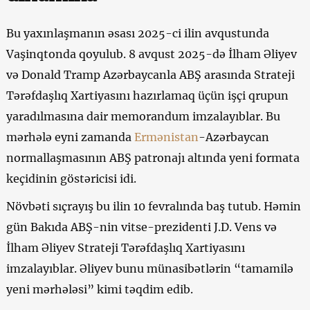
Bu yaxınlaşmanın əsası 2025-ci ilin avqustunda
Vaşinqtonda qoyulub. 8 avqust 2025-də İlham Əliyev
və Donald Tramp Azərbaycanla ABŞ arasında Strateji
Tərəfdaşlıq Xartiyasını hazırlamaq üçün işçi qrupun
yaradılmasına dair memorandum imzalayıblar. Bu
mərhələ eyni zamanda
Ermənistan
-Azərbaycan
normallaşmasının ABŞ patronajı altında yeni formata
keçidinin göstəricisi idi.
Növbəti sıçrayış bu ilin 10 fevralında baş tutub. Həmin
gün Bakıda ABŞ-nin vitse-prezidenti J.D. Vens və
İlham Əliyev Strateji Tərəfdaşlıq Xartiyasını
imzalayıblar. Əliyev bunu münasibətlərin “tamamilə
yeni mərhələsi” kimi təqdim edib.