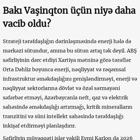
Bakı Vaşinqton üçün niyə daha
vacib oldu?
Strateji tərəfdaşlığın dərinləşməsində enerji hələ də
mərkəzi sütundur, amma bu sütun artıq tək deyil. ABŞ
səfirliyinin dərc etdiyi Xartiya mətninə görə tərəflər
Orta Dəhliz boyunca enerji, nəqliyyat və rəqəmsal
infrastruktur əməkdaşlığını genişləndirməyi, enerji və
nəqliyyat sektorlarına dövlət və özəl sərmayəni
səfərbər etməyi, Azərbaycanla neft, qaz və elektrik
sahəsində əməkdaşlığı artırmağı, kritik mineralların
tranzitini və süni intellekt sahəsində tərəfdaşlığı
inkişaf etdirməyi planlaşdırır.
Səfirliyin müvəqqəti işlər vəkili Eymi Karlon da 2026