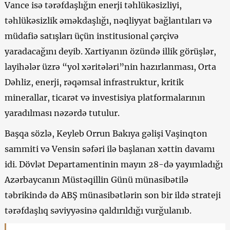
Vance isə tərəfdaşlığın enerji təhlükəsizliyi,
təhlükəsizlik əməkdaşlığı, nəqliyyat bağlantıları və
müdafiə satışları üçün institusional çərçivə
yaradacağını deyib. Xartiyanın özündə illik görüşlər,
layihələr üzrə “yol xəritələri”nin hazırlanması, Orta
Dəhliz, enerji, rəqəmsal infrastruktur, kritik
minerallar, ticarət və investisiya platformalarının
yaradılması nəzərdə tutulur.
Başqa sözlə, Keyleb Orrun Bakıya gəlişi Vaşinqton
sammiti və Vensin səfəri ilə başlanan xəttin davamı
idi. Dövlət Departamentinin mayın 28-də yayımladığı
Azərbaycanın Müstəqillin Günü münasibətilə
təbrikində də ABŞ münasibətlərin son bir ildə strateji
tərəfdaşlıq səviyyəsinə qaldırıldığı vurğulanıb.