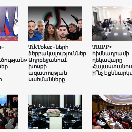
ն-
TikToker-ների
TRIPP+
ձերբակալություններ
հիմնադրամի
ւծության»
Ադրբեջանում.
ղեկավարը
եր
խոսքի
Հայաստանում
ազատության
ի՞նչ է քննարկվ
տ
սահմանները