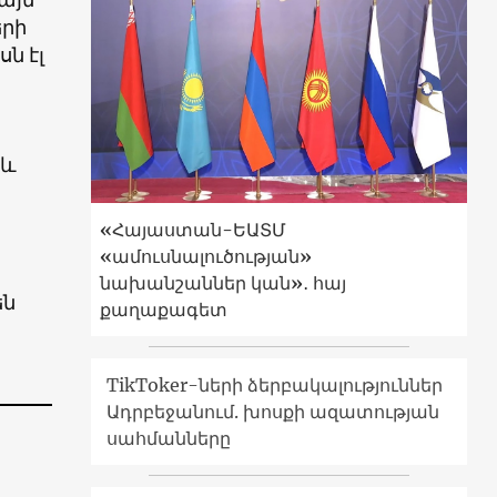
երի
ն էլ
 և
«Հայաստան-ԵԱՏՄ
«ամուսնալուծության»
նախանշաններ կան»․ հայ
են
քաղաքագետ
TikToker-ների ձերբակալություններ
Ադրբեջանում. խոսքի ազատության
սահմանները