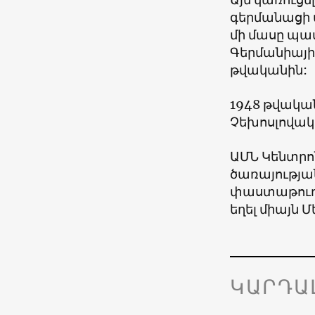
գերմանացի 
մի մասը պատ
Գերմանիայից
թվականին:
1948 թվակա
Չեխոսլովակի
ԱՄՆ Կենտրո
ծառայության
փաստաթուղթ
եղել միայն 
ԿԱՐԴԱ