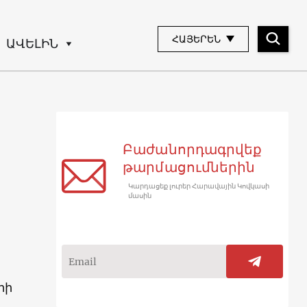
ՀԱՅԵՐԵՆ
ԱՎԵԼԻՆ
Բաժանորդագրվեք
թարմացումներին
Կարդացեք լուրեր Հարավային Կովկասի
մասին
րի