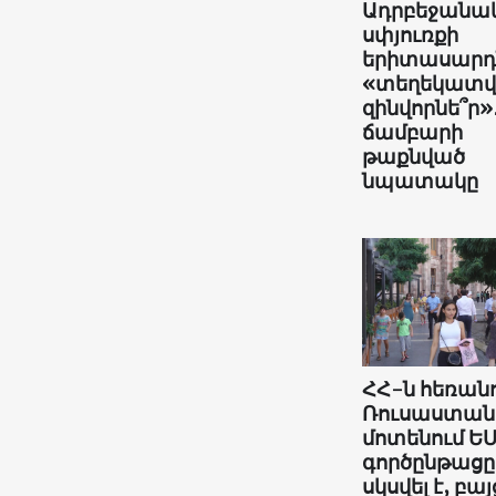
Ադրբեջանա
սփյուռքի
երիտասարդն
«տեղեկատ
զինվորնե՞ր»
ճամբարի
թաքնված
նպատակը
ՀՀ-ն հեռանո
Ռուսաստան
մոտենում ԵՄ
գործընթացը
սկսվել է, բայ