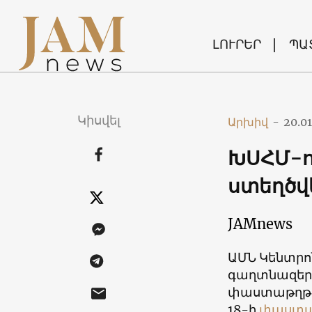
ԼՈՒՐԵՐ
ՊԱ
Կիսվել
Արխիվ
-
20.01
ԽՍՀՄ-ո
ստեղծվ
JAMnews
ԱՄՆ Կենտր
գաղտնազեր
փաստաթղթեր
18-ի
փաստա