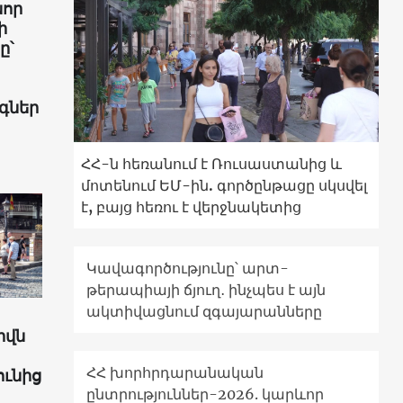
նոր
ի
ը՝
գներ
ՀՀ-ն հեռանում է Ռուսաստանից և
մոտենում ԵՄ-ին. գործընթացը սկսվել
է, բայց հեռու է վերջնակետից
Կավագործությունը՝ արտ-
թերապիայի ճյուղ․ ինչպես է այն
ակտիվացնում զգայարանները
իվն
ՀՀ խորհրդարանական
ունից
ընտրություններ-2026. կարևոր