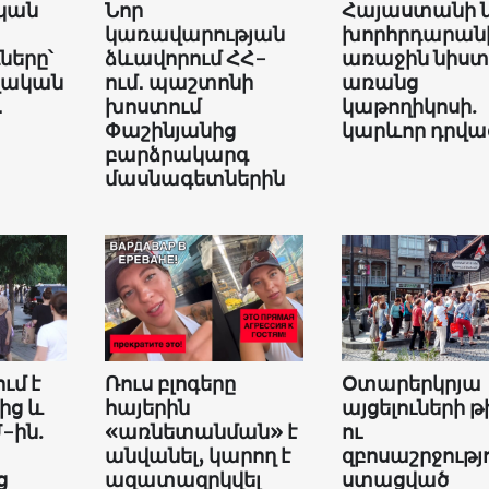
կան
Նոր
Հայաստանի 
կառավարության
խորհրդարան
երը՝
ձևավորում ՀՀ-
առաջին նիստ
վական
ում․ պաշտոնի
առանց
․
խոստում
կաթողիկոսի.
Փաշինյանից
կարևոր դրվա
բարձրակարգ
մասնագետներին
ւմ է
Ռուս բլոգերը
Օտարերկրյա
ից և
հայերին
այցելուների թ
-ին.
«առնետանման» է
ու
անվանել, կարող է
զբոսաշրջությ
ց
ազատազրկվել
ստացված