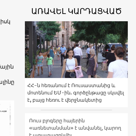
ԱՌԱՎԵԼ ԿԱՐԴԱՑՎԱԾ
 իսկ
մային
ալինը
ՀՀ-ն հեռանում է Ռուսաստանից և
մոտենում ԵՄ-ին. գործընթացը սկսվել
է, բայց հեռու է վերջնակետից
Ռուս բլոգերը հայերին
«առնետանման» է անվանել, կարող
է ազատազրկվել