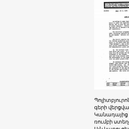
Պոլիտբյուրո
գերի վերցվ
Կանադայից 
ռումբի ստեղ
Այն կառուց