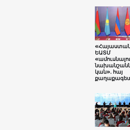
«Հայաստա
ԵԱՏՄ
«ամուսնալո
նախանշանն
կան»․ հայ
քաղաքագե