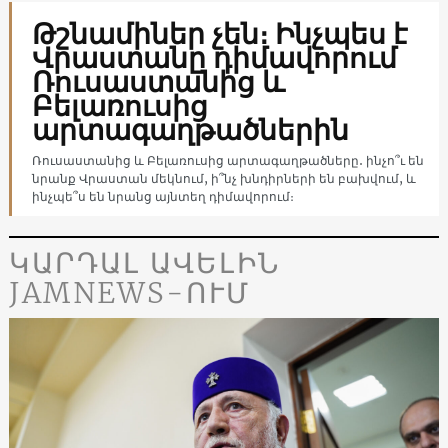
Թշնամիներ չեն։ Ինչպես է
Վրաստանը դիմավորում
Ռուսաստանից և
Բելառուսից
արտագաղթածներին
Ռուսաստանից և Բելառուսից արտագաղթածները․ ինչո՞ւ են
նրանք Վրաստան մեկնում, ի՞նչ խնդիրների են բախվում, և
ինչպե՞ս են նրանց այնտեղ դիմավորում։
ԿԱՐԴԱԼ ԱՎԵԼԻՆ
JAMNEWS-ՈՒՄ