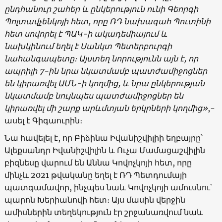
ընդհանուր շահեր և ընկերություն ունի Գեորգի
Պոլտավչենկոյի հետ, որը ՌԴ նախագահ Պուտինի
հետ սովորել է ՊԱԿ-ի ակադեմիայում և
նախկինում եղել է Սանկտ Պետերբուրգի
նահանգապետը։ Այստեղ նորությունն այն է, որ
ապրիլի 7-ին նրա նկատմամբ պատժամիջոցներ
են կիրառվել ԱՄՆ-ի կողմից, և նրա ընկերության
նկատմամբ նույնպես պատժամիջոցներ են
կիրառվել մի շարք արևմտյան երկրների կողմից»
,-
ասել է Գիգաուրին։
Նա հավելել է, որ Բիձինա Իվանիշվիլիի եղբայրը՝
Ալեքսանդր Իվանիշվիլին և Ուչա Մամացաշվիլին
բիզնեսը վարում են Աննա Կովոչկոյի հետ, որը
մինչև 2021 թվականը եղել է ՌԴ Պետդումայի
պատգամավոր, ինչպես նաև Կովոչկոյի ամուսնու՝
պարոն Խերիանովի հետ։ Այս մասին վերջին
ամիսներին տեղեկություն էր շրջանառվում նաև