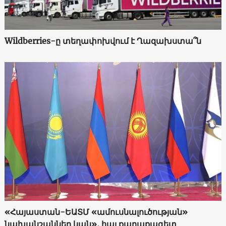
Wildberries-ը տեղափոխվում է Ղազախստա՞ն
«Հայաստան-ԵԱՏՄ «ամուսնալուծության»
նախանշաններ կան»․ հայ քաղաքագետ