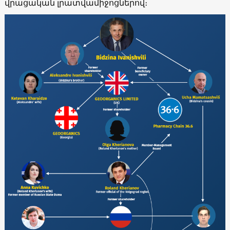
վրացական լրատվամիջոցներով։