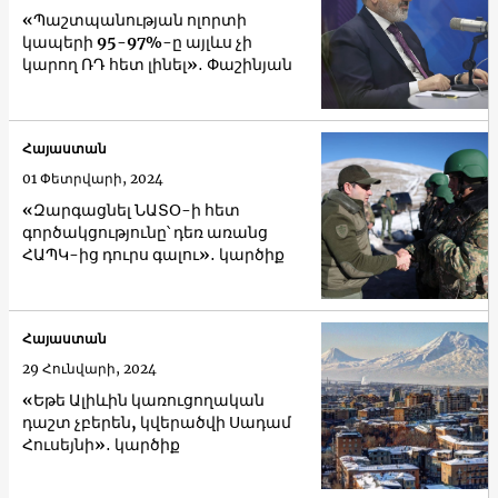
«Պաշտպանության ոլորտի
կապերի 95-97%-ը այլևս չի
կարող ՌԴ հետ լինել»․ Փաշինյան
Հայաստան
01 Փետրվարի, 2024
«Զարգացնել ՆԱՏՕ-ի հետ
գործակցությունը՝ դեռ առանց
ՀԱՊԿ-ից դուրս գալու»․ կարծիք
Հայաստան
29 Հունվարի, 2024
«Եթե Ալիևին կառուցողական
դաշտ չբերեն, կվերածվի Սադամ
Հուսեյնի»․ կարծիք