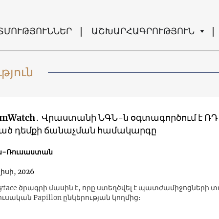
ՏՄՈՒԹՅՈՒՆՆԵՐ
ԱՇԽԱՐՀԱԳՐՈՒԹՅՈՒՆ
թյուն
thmWatch․ Վրաստանի ՆԳՆ-ն օգտագործում է ՌԴ
ած դեմքի ճանաչման համակարգը
-Ռուսաստան
լիսի, 2026
lyface ծրագրի մասին է, որը ստեղծվել է պատժամիջոցների 
ւսական Papillon ընկերության կողմից։