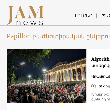
ԼՈՒՐԵՐ
ՊԱ
Papillon բաժնետիրական ընկերու
Algori
ստեղծվ
Վրաստան
01 Հու
Խոսքը Po
գտնվող ռո