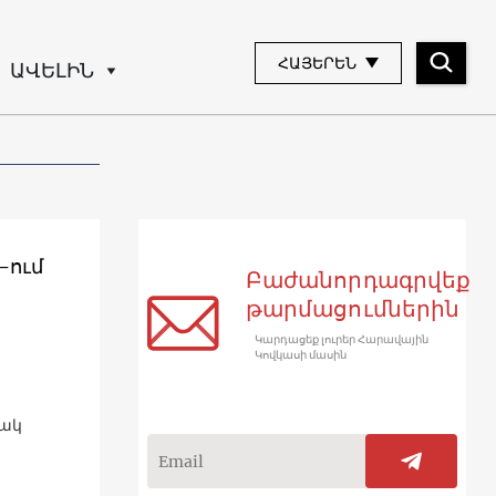
ՀԱՅԵՐԵՆ
ԱՎԵԼԻՆ
-ում
Բաժանորդագրվեք
թարմացումներին
Կարդացեք լուրեր Հարավային
Կովկասի մասին
տակ