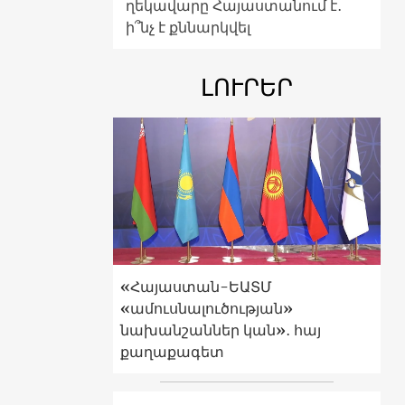
ղեկավարը Հայաստանում է․
ի՞նչ է քննարկվել
ԼՈՒՐԵՐ
«Հայաստան-ԵԱՏՄ
«ամուսնալուծության»
նախանշաններ կան»․ հայ
քաղաքագետ