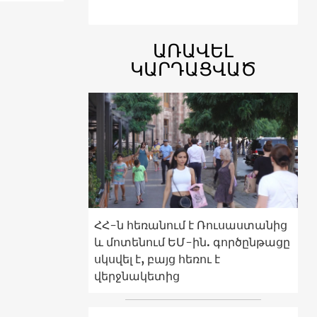
ԱՌԱՎԵԼ
ԿԱՐԴԱՑՎԱԾ
ՀՀ-ն հեռանում է Ռուսաստանից
և մոտենում ԵՄ-ին. գործընթացը
սկսվել է, բայց հեռու է
վերջնակետից