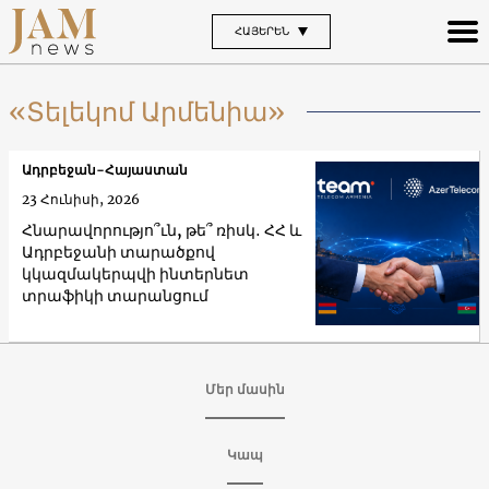
ՀԱՅԵՐԵՆ
«Տելեկոմ Արմենիա»
Ադրբեջան-Հայաստան
23 Հունիսի, 2026
Հնարավորությո՞ւն, թե՞ ռիսկ․ ՀՀ և
Ադրբեջանի տարածքով
կկազմակերպվի ինտերնետ
տրաֆիկի տարանցում
Մեր մասին
Կապ