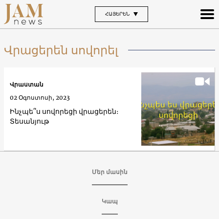
ՀԱՅԵՐԵՆ
Վրացերեն սովորել
Վրաստան
02 Օգոստոսի, 2023
Ինչպե՞ս սովորեցի վրացերեն։
Տեսանյութ
Մեր մասին
Կապ