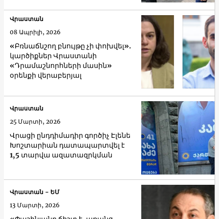
Վրաստան
08 Ապրիլի, 2026
«Բռնաճնշող բնույթը չի փոխվել».
կարծիքներ Վրաստանի
«Դրամաշնորհների մասին»
օրենքի վերաբերյալ
Վրաստան
25 Մարտի, 2026
Վրացի ընդդիմադիր գործիչ Էլենե
Խոշտարիան դատապարտվել է
1,5 տարվա ազատազրկման
Վրաստան - ԵՄ
13 Մարտի, 2026