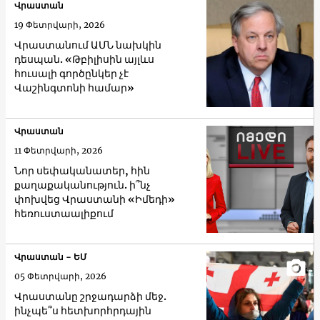
Վրաստան
19 Փետրվարի, 2026
Վրաստանում ԱՄՆ նախկին
դեսպան. «Թբիլիսին այլևս
հուսալի գործընկեր չէ
Վաշինգտոնի համար»
Վրաստան
11 Փետրվարի, 2026
Նոր սեփականատեր, հին
քաղաքականություն. ի՞նչ
փոխվեց Վրաստանի «Իմեդի»
հեռուստաալիքում
Վրաստան - ԵՄ
05 Փետրվարի, 2026
Վրաստանը շրջադարձի մեջ.
ինչպե՞ս հետխորհրդային