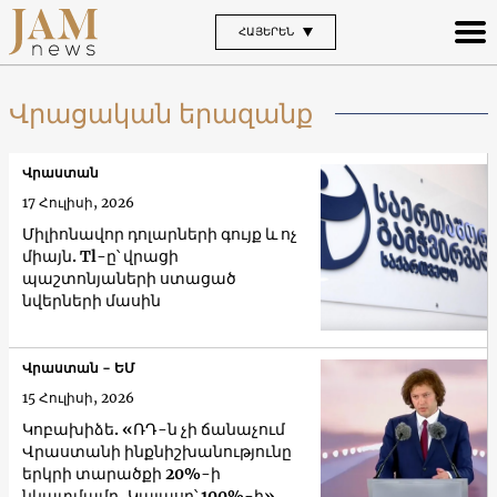
ՀԱՅԵՐԵՆ
Վրացական երազանք
Վրաստան
17 Հուլիսի, 2026
Միլիոնավոր դոլարների գույք և ոչ
միայն. Tl-ը՝ վրացի
պաշտոնյաների ստացած
նվերների մասին
Վրաստան - ԵՄ
15 Հուլիսի, 2026
Կոբախիձե. «ՌԴ-ն չի ճանաչում
Վրաստանի ինքնիշխանությունը
երկրի տարածքի 20%-ի
նկատմամբ, Կալասը՝ 100%-ի»