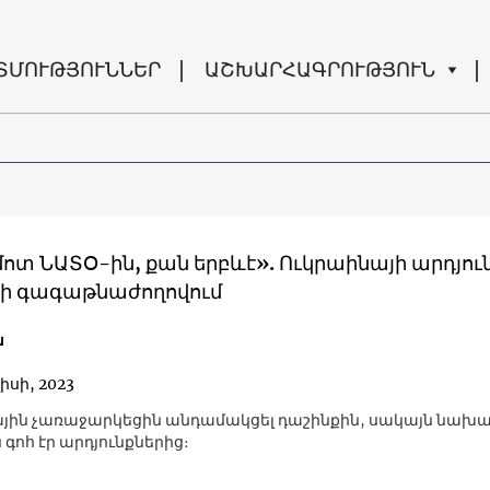
ՏՄՈՒԹՅՈՒՆՆԵՐ
ԱՇԽԱՐՀԱԳՐՈՒԹՅՈՒՆ
ԱՏՕ-ին, քան երբևէ». Ուկրաինայի արդյունքները
ւսի գագաթնաժողովում
ա
լիսի, 2023
յին չառաջարկեցին անդամակցել դաշինքին, սակայն նախ
 գոհ էր արդյունքներից։