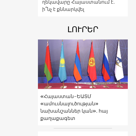
ղեկավարը Հայաստանում է․
ի՞նչ է քննարկվել
ԼՈՒՐԵՐ
«Հայաստան-ԵԱՏՄ
«ամուսնալուծության»
նախանշաններ կան»․ հայ
քաղաքագետ