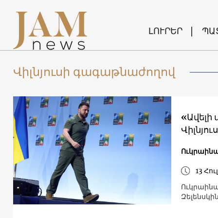
ԼՈՒՐԵՐ
ՊԱ
Վիլնյուսի գագաթնաժողով
«Ավելի մոտ Ն
Վիլնյո
Ուկրաին
13 Հու
Ուկրաինա
Զելենսկին