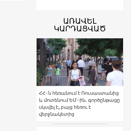
ԱՌԱՎԵԼ
ԿԱՐԴԱՑՎԱԾ
ՀՀ-ն հեռանում է Ռուսաստանից
և մոտենում ԵՄ-ին. գործընթացը
սկսվել է, բայց հեռու է
վերջնակետից