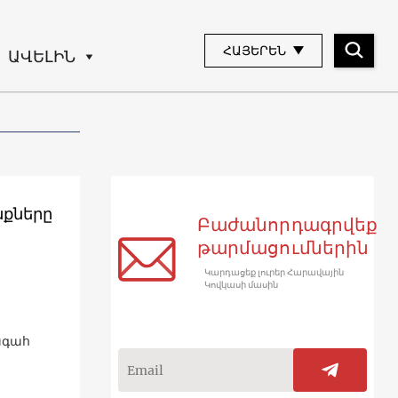
ՀԱՅԵՐԵՆ
ԱՎԵԼԻՆ
Բաժանորդագրվեք
թարմացումներին
Կարդացեք լուրեր Հարավային
Կովկասի մասին
ագահ