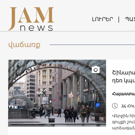
ԼՈՒՐԵՐ
ՊԱ
վաճառք
Շինարա
դեռ կպ
Հայաստ
24 Հու
Վերջին հ
գույքի շ
արձագանք