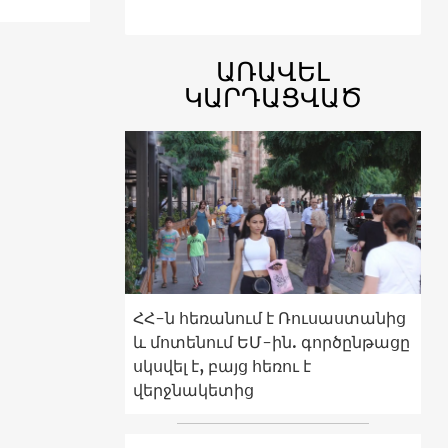
ԱՌԱՎԵԼ
ԿԱՐԴԱՑՎԱԾ
ՀՀ-ն հեռանում է Ռուսաստանից
և մոտենում ԵՄ-ին. գործընթացը
սկսվել է, բայց հեռու է
վերջնակետից