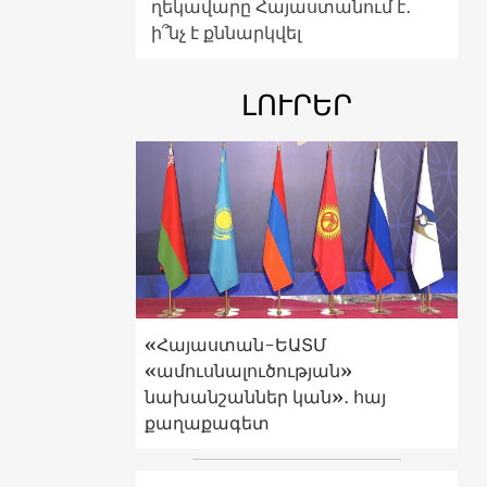
ղեկավարը Հայաստանում է․
ի՞նչ է քննարկվել
ԼՈՒՐԵՐ
«Հայաստան-ԵԱՏՄ
«ամուսնալուծության»
նախանշաններ կան»․ հայ
քաղաքագետ