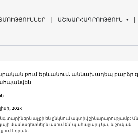
ՏՄՈՒԹՅՈՒՆՆԵՐ
ԱՇԽԱՐՀԱԳՐՈՒԹՅՈՒՆ
րական բում Երևանում. աննախադեպ բարձր գ
ահպանվեն
ան
լիսի, 2023
ինգ տարիներն աչքի են ընկնում ակտիվ շինարարությամբ: Ա
ուկայի մասնագետներն ասում են՝ պահաջարկ կա, և շուկան
ում է դրան: