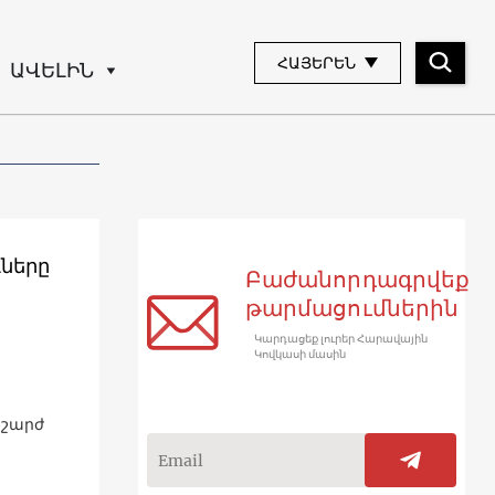
ՀԱՅԵՐԵՆ
ԱՎԵԼԻՆ
ները
Բաժանորդագրվեք
թարմացումներին
Կարդացեք լուրեր Հարավային
Կովկասի մասին
նշարժ