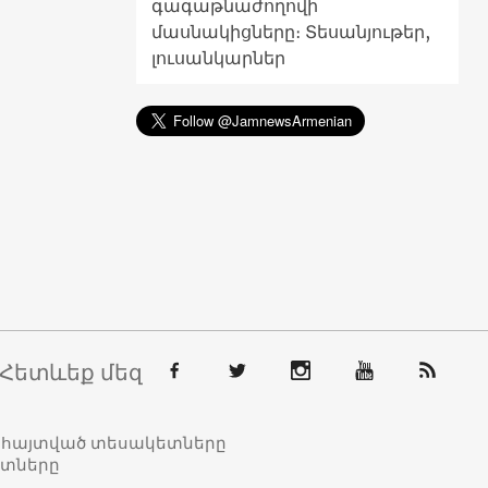
գագաթնաժողովի
մասնակիցները։ Տեսանյութեր,
լուսանկարներ
Հետևեք մեզ
տահայտված տեսակետները
ետները