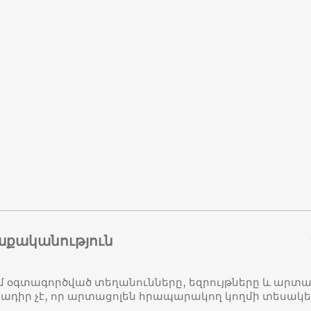
աքականություն
մ օգտագործված տեղանունները, եզրույթները և ար
դիր չէ, որ արտացոլեն հրապարակող կողմի տեսակ