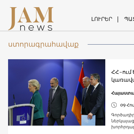
ԼՈՒՐԵՐ
ՊԱ
ստորագրահավաք
ՀՀ-ում
կառավա
Հայաստա
09 Հո
Գործադիր
ներկայաց
խորհրդա