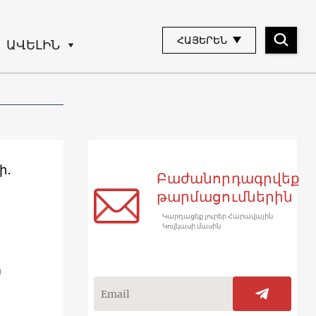
ՀԱՅԵՐԵՆ
ԱՎԵԼԻՆ
ի․
Բաժանորդագրվեք
թարմացումներին
Կարդացեք լուրեր Հարավային
Կովկասի մասին
ն