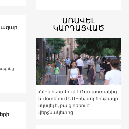
ԱՌԱՎԵԼ
ԿԱՐԴԱՑՎԱԾ
 հազար
խագիծը
ՀՀ-ն հեռանում է Ռուսաստանից
և մոտենում ԵՄ-ին. գործընթացը
սկսվել է, բայց հեռու է
վերջնակետից
երի