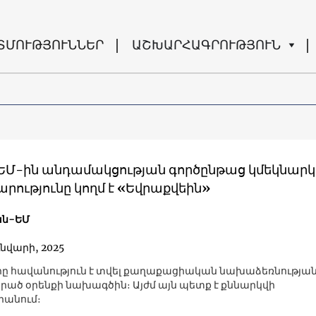
ՏՄՈՒԹՅՈՒՆՆԵՐ
ԱՇԽԱՐՀԱԳՐՈՒԹՅՈՒՆ
 ԵՄ-ին անդամակցության գործընթաց կմեկնարկ
րությունը կողմ է «Եվրաքվեին»
ն-ԵՄ
ւնվարի, 2025
ը հավանություն է տվել քաղաքացիական նախաձեռնությա
րած օրենքի նախագծին։ Այժմ այն պետք է քննարկվի
րանում։