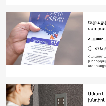
Եվրաքվ
ստորագ
Հայաստա
07 Նո
Հայաստա
խորհրդար
ստորագրո
Ամառ և
խնդիրն