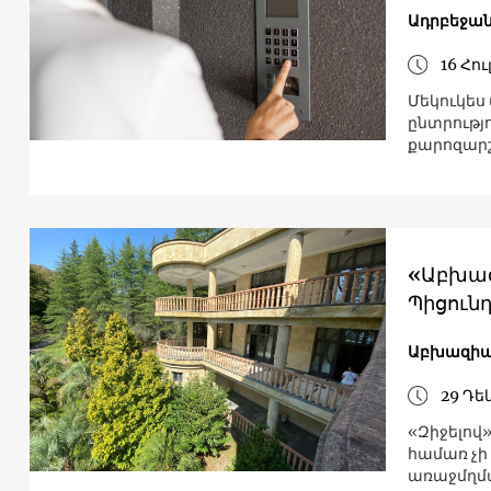
Ադրբեջա
16 Հու
Մեկուկես
ընտրությ
քարոզար
«Աբխազ
Պիցունդ
Աբխազի
29 Դե
«Զիջելով»
համառ չի
առաջմղմա