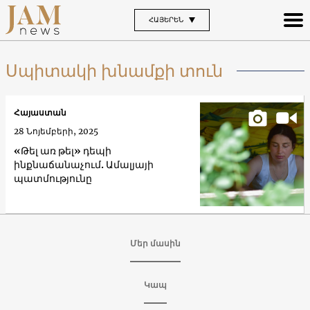
ՀԱՅԵՐԵՆ
Սպիտակի խնամքի տուն
Հայաստան
28 Նոյեմբերի, 2025
«Թել առ թել» դեպի
ինքնաճանաչում. Ամալյայի
պատմությունը
Մեր մասին
Կապ