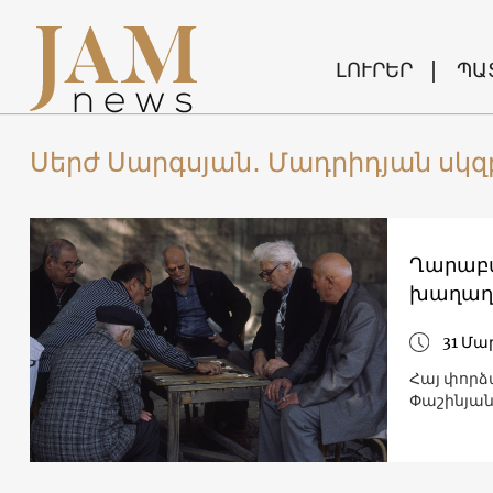
ԼՈՒՐԵՐ
ՊԱ
Սերժ Սարգսյան․ Մադրիդյան սկզ
Ղարաբա
խաղաղո
31 Մա
Հայ փորձ
Փաշինյան