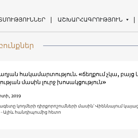
ՏՄՈՒԹՅՈՒՆՆԵՐ
ԱՇԽԱՐՀԱԳՐՈՒԹՅՈՒՆ
բունքներ
ղյան հակամարտություն. «ճեղքում չկա, բայց 
ւթյան մասին լուրջ խոսակցություն»
րտի, 2019
ագետը կողմերի դիրքորոշումների մասին՝ Վիեննայում կայա
-Ալիև հանդիպումից հետո