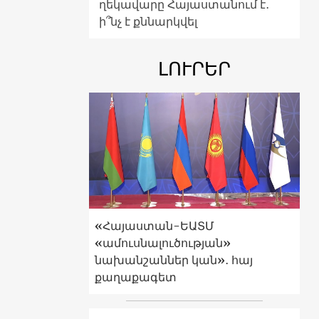
ղեկավարը Հայաստանում է․
ի՞նչ է քննարկվել
ԼՈՒՐԵՐ
«Հայաստան-ԵԱՏՄ
«ամուսնալուծության»
նախանշաններ կան»․ հայ
քաղաքագետ