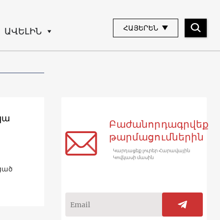
ՀԱՅԵՐԵՆ
ԱՎԵԼԻՆ
կա
Բաժանորդագրվեք
թարմացումներին
Կարդացեք լուրեր Հարավային
Կովկասի մասին
ցած