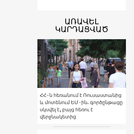
ԱՌԱՎԵԼ
ԿԱՐԴԱՑՎԱԾ
ՀՀ-ն հեռանում է Ռուսաստանից
և մոտենում ԵՄ-ին. գործընթացը
սկսվել է, բայց հեռու է
վերջնակետից