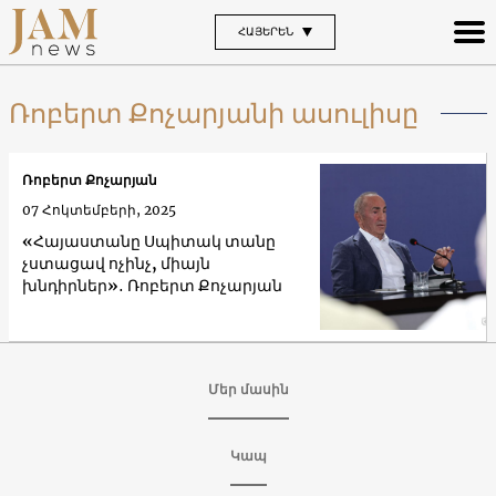
ՀԱՅԵՐԵՆ
Ռոբերտ Քոչարյանի ասուլիսը
Ռոբերտ Քոչարյան
07 Հոկտեմբերի, 2025
«Հայաստանը Սպիտակ տանը
չստացավ ոչինչ, միայն
խնդիրներ»․ Ռոբերտ Քոչարյան
Մեր մասին
Կապ