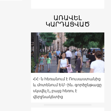
ԱՌԱՎԵԼ
ԿԱՐԴԱՑՎԱԾ
ՀՀ-ն հեռանում է Ռուսաստանից
և մոտենում ԵՄ-ին. գործընթացը
սկսվել է, բայց հեռու է
վերջնակետից