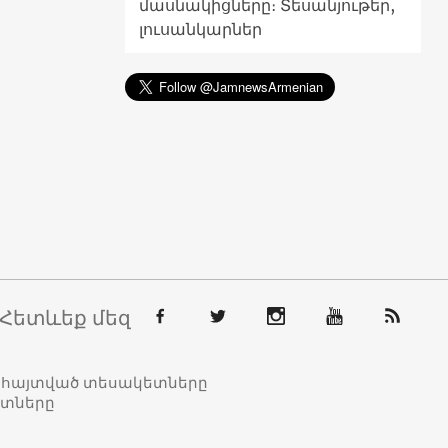
մասնակիցները։ Տեսանյութեր,
լուսանկարներ
Հետևեք մեզ
տահայտված տեսակետները
ետները