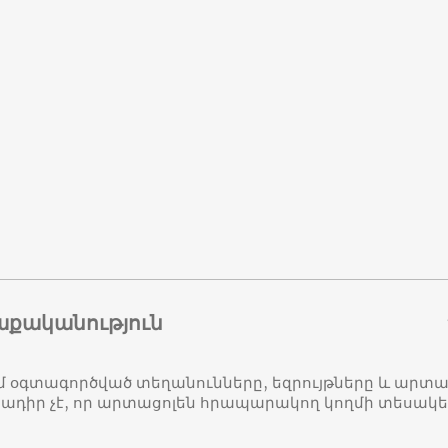
աքականություն
մ օգտագործված տեղանունները, եզրույթները և ար
դիր չէ, որ արտացոլեն հրապարակող կողմի տեսակ