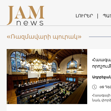
ԼՈՒՐԵՐ
ՊԱ
«Ռազմավարի պուրակ»
Հաագայ
որոշում
Ադրբեջա
08 Դե
Հաագայի 
նաև փոր