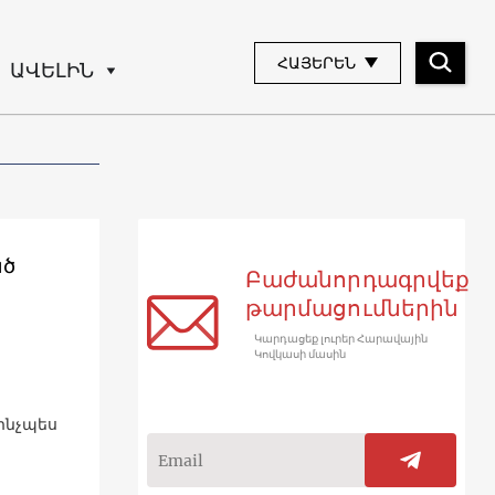
ՀԱՅԵՐԵՆ
ԱՎԵԼԻՆ
ած
Բաժանորդագրվեք
թարմացումներին
Կարդացեք լուրեր Հարավային
Կովկասի մասին
ինչպես