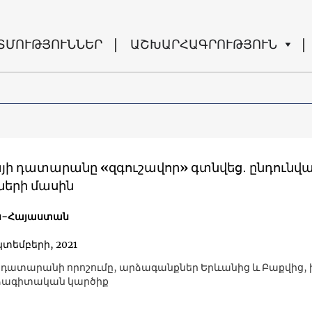
ՏՄՈՒԹՅՈՒՆՆԵՐ
ԱՇԽԱՐՀԱԳՐՈՒԹՅՈՒՆ
ի դատարանը «զգուշավոր» գտնվեց․ ընդունվ
ների մասին
ն-Հայաստան
կտեմբերի, 2021
դատարանի որոշումը, արձագանքներ Երևանից և Բաքվից, 
ձագիտական կարծիք