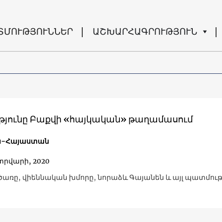
ՏՄՈՒԹՅՈՒՆՆԵՐ
ԱՇԽԱՐՀԱԳՐՈՒԹՅՈՒՆ
թյունը Բաքվի «հայկական» թաղամասում
ն-Հայաստան
տրվարի, 2020
ծառը, վիեննական խմորը, նորաձև Գայանեն և այլ պատմութ