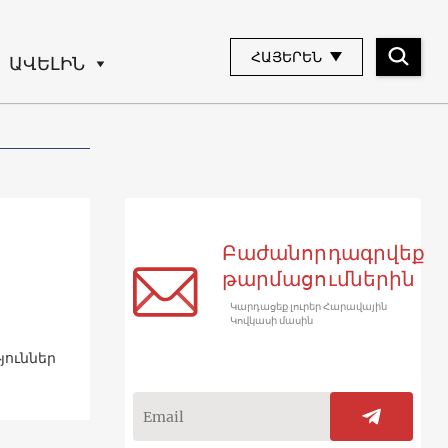
ՀԱՅԵՐԵՆ
ԱՎԵԼԻՆ
Բաժանորդագրվեք
թարմացումներին
Կարդացեք լուրեր Հարավային
Կովկասի մասին
յուններ