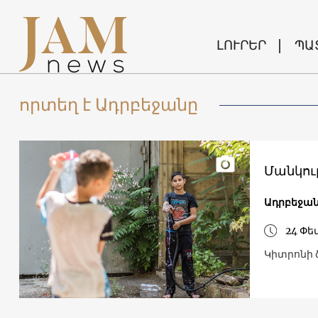
ԼՈՒՐԵՐ
ՊԱ
որտեղ է Ադրբեջանը
Մանկու
Ադրբեջա
24 Փե
Կիտրոնի 