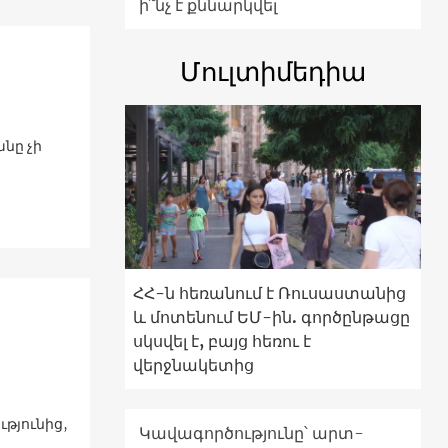
ի՞նչ է քննարկվել
Մուլտիմեդիա
նը չի
ՀՀ-ն հեռանում է Ռուսաստանից
և մոտենում ԵՄ-ին. գործընթացը
սկսվել է, բայց հեռու է
վերջնակետից
թյունից,
Կավագործությունը՝ արտ-