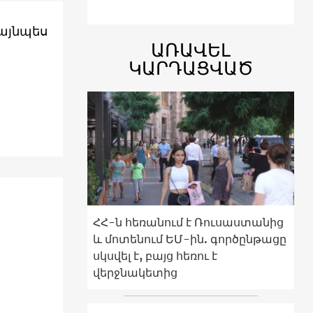
 այնպես
ԱՌԱՎԵԼ
ԿԱՐԴԱՑՎԱԾ
ՀՀ-ն հեռանում է Ռուսաստանից
ը
և մոտենում ԵՄ-ին. գործընթացը
սկսվել է, բայց հեռու է
վերջնակետից