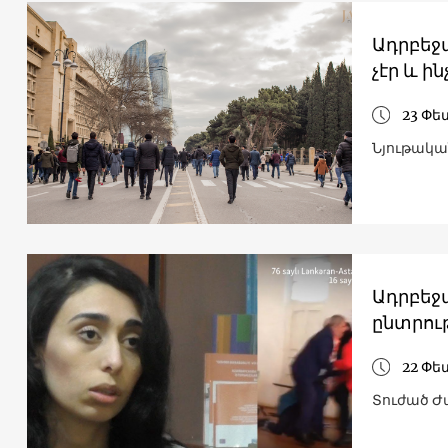
Ադրբեջա
չէր և ին
23 Փե
Նյութակա
Ադրբեջ
ընտրու
22 Փե
Տուժած Ժ