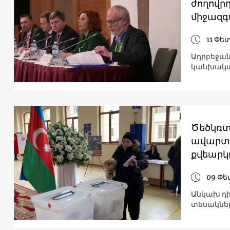
ժողովր
միջազգ
11 Փե
Ադրբեջան
կանխակա
Ծեծկռտո
ավարտվ
քվեարկո
09 Փե
Անկախ դի
տեսակներ