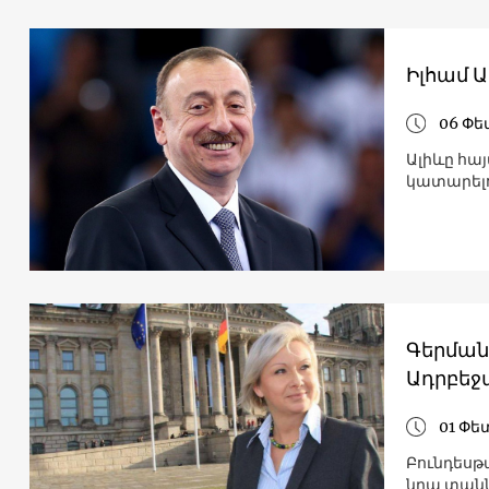
Իլհամ 
06 Փե
Ալիևը հայ
կատարելո
Գերման
Ադրբեջ
01 Փե
Բունդեսթ
նրա տանն