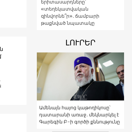
երիտասարդները՝
«տեղեկատվական
զինվորնե՞ր»․ ճամբարի
թաքնված նպատակը
ԼՈՒՐԵՐ
ն
մ
և
կ
Ամենայն հայոց կաթողիկոսը՝
դատարանի առաջ․ մեկնարկել է
Գարեգին Բ-ի գործի քննությունը