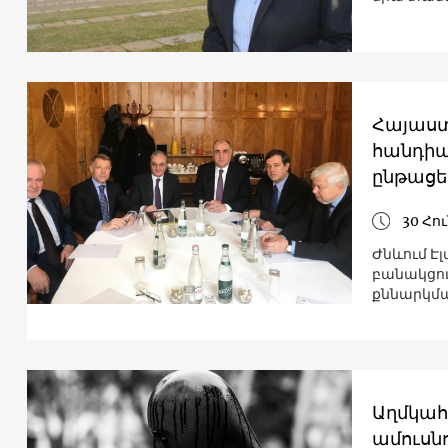
Հայաստ
հանդիպո
ընթացե
30 Հո
Ժնևում Է
բանակցու
քննարկմա
Աղմկահ
ամուսնո