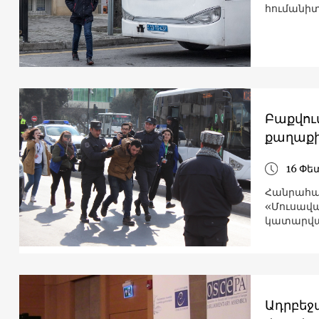
հումանիտ
Բաքվու
քաղաքի
16 Փե
Հանրահա
«Մուսավա
կատարված
Ադրբեջ