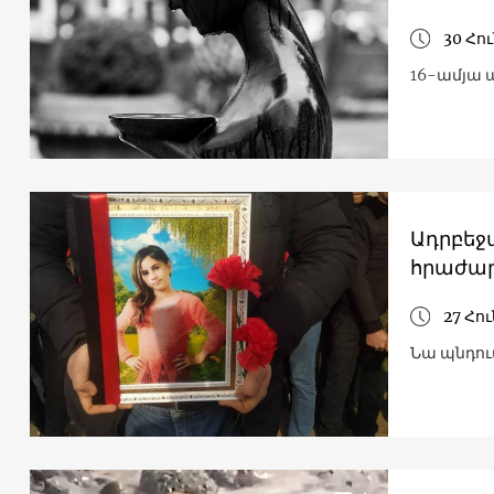
30 Հո
16-ամյա 
Ադրբեջ
հրաժար
27 Հո
Նա պնդու