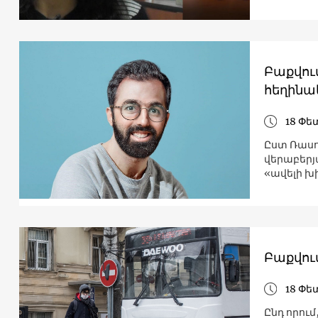
Բաքվու
հեղինակ
18 Փե
Ըստ Ռասո
վերաբերյ
«ավելի խ
Բաքվու
18 Փե
Ընդ որու