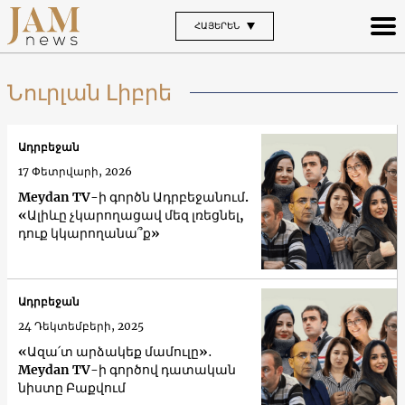
ՀԱՅԵՐԵՆ
Նուրլան Լիբրե
Ադրբեջան
17 Փետրվարի, 2026
Meydan TV-ի գործն Ադրբեջանում.
«Ալիևը չկարողացավ մեզ լռեցնել,
դուք կկարողանա՞ք»
Ադրբեջան
24 Դեկտեմբերի, 2025
«Ազա՛տ արձակեք մամուլը»․
Meydan TV-ի գործով դատական
նիստը Բաքվում