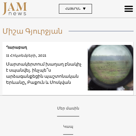
ՀԱՅԵՐԵՆ
Միշա Գյուրջյան
Ղարաբաղ
11 Հոկտեմբերի, 2021
Մարտակերտում խաղաղ բնակիչ
է սպանվել․ ինչպե՞ս
արձագանքեցին պաշտոնական
Երևանը, Բաքուն և Մոսկվան
Մեր մասին
Կապ