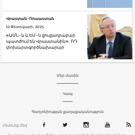
Վրաստան-Ռուսաստան
12 Փետրվարի, 2025
«ԱՄՆ-ն և ԵՄ-ն ցուցադրաբար
պատժում են Վրաստանին»․ ՌԴ
փոխարտգործնախարար
Մեր մասին
Կապ
Գաղտնիության քաղաքականություն
Հետևեք մեզ