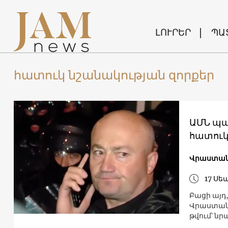
ԼՈՒՐԵՐ
ՊԱ
հատուկ նշանակության զորքեր
ԱՄՆ պա
հատուկ
Վրաստա
17 Սե
Բացի այդ
Վրաստանի
թվում՝ ն