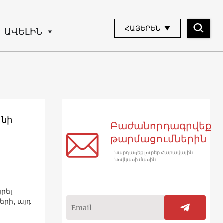
ՀԱՅԵՐԵՆ
ԱՎԵԼԻՆ
անի
Բաժանորդագրվեք
թարմացումներին
Կարդացեք լուրեր Հարավային
Կովկասի մասին
րել
րի, այդ