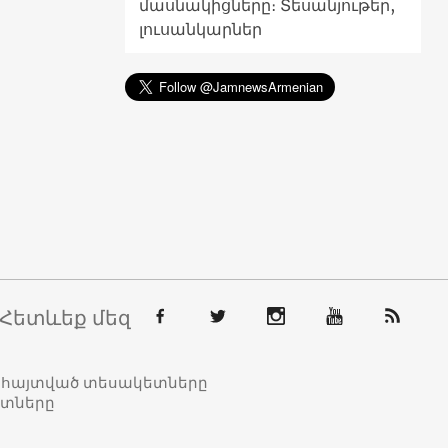
մասնակիցները։ Տեսանյութեր,
լուսանկարներ
Հետևեք մեզ
տահայտված տեսակետները
ետները