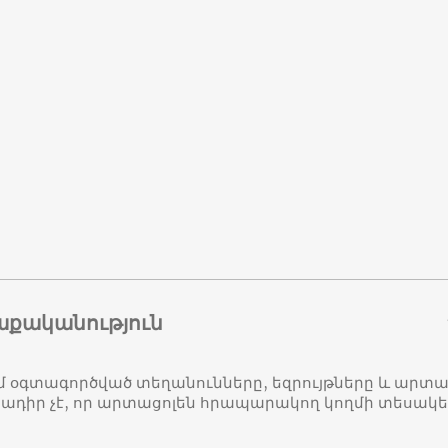
աքականություն
մ օգտագործված տեղանունները, եզրույթները և ար
դիր չէ, որ արտացոլեն հրապարակող կողմի տեսակ