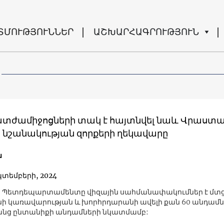
ՏՄՈՒԹՅՈՒՆՆԵՐ
ԱՇԽԱՐՀԱԳՐՈՒԹՅՈՒՆ
տժամիջոցների տակ է հայտնվել նաև Վրաստ
 նշանակության զորքերի ղեկավարը
ն
պտեմբերի, 2024
, Պետդեպարտամենտը վիզային սահմանափակումներ է մտց
 կառավարության և խորհրդարանի ավելի քան 60 անդամնե
րանց ընտանիքի անդամների նկատմամբ: