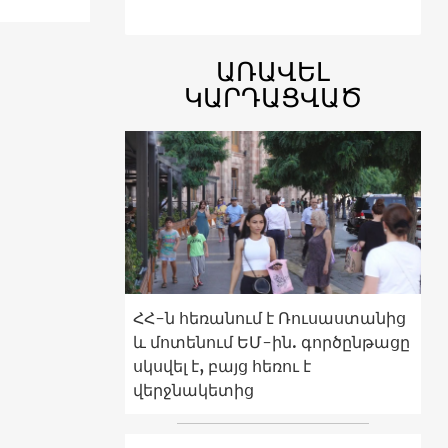
ԱՌԱՎԵԼ
ԿԱՐԴԱՑՎԱԾ
ՀՀ-ն հեռանում է Ռուսաստանից
և մոտենում ԵՄ-ին. գործընթացը
սկսվել է, բայց հեռու է
վերջնակետից