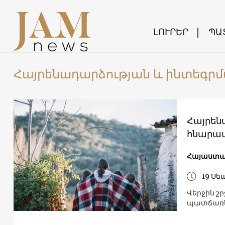
ԼՈՒՐԵՐ
ՊԱ
Հայրենադարձության և ինտեգր
Հայրեն
հնարավ
Հայաստ
19 Սե
Վերջին շ
պատճառն