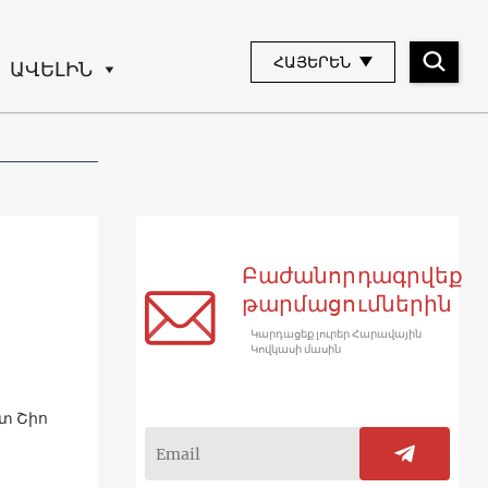
ՀԱՅԵՐԵՆ
ԱՎԵԼԻՆ
Բաժանորդագրվեք
թարմացումներին
Կարդացեք լուրեր Հարավային
Կովկասի մասին
տ Շիո