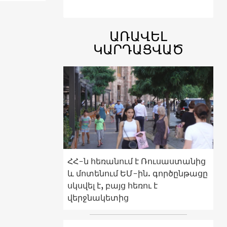
ԱՌԱՎԵԼ
ԿԱՐԴԱՑՎԱԾ
ՀՀ-ն հեռանում է Ռուսաստանից
և մոտենում ԵՄ-ին. գործընթացը
սկսվել է, բայց հեռու է
վերջնակետից