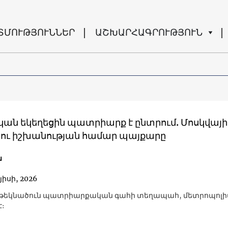
ՏՄՈՒԹՅՈՒՆՆԵՐ
ԱՇԽԱՐՀԱԳՐՈՒԹՅՈՒՆ
ան եկեղեցին պատրիարք է ընտրում. Մոսկվայի
 ու իշխանության համար պայքարը
ն
յիսի, 2026
 թեկնածուն պատրիարքական գահի տեղապահ, մետրոպոլի
է։