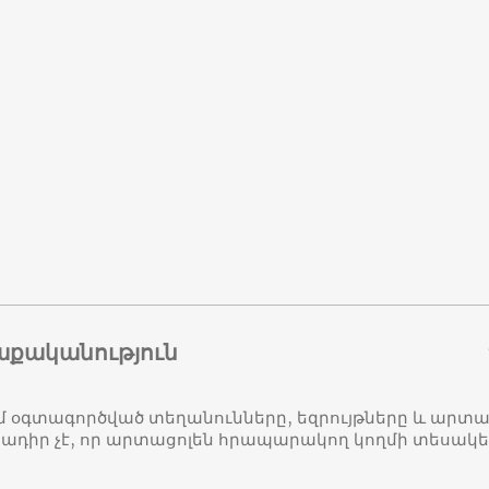
աքականություն
մ օգտագործված տեղանունները, եզրույթները և ար
դիր չէ, որ արտացոլեն հրապարակող կողմի տեսակ