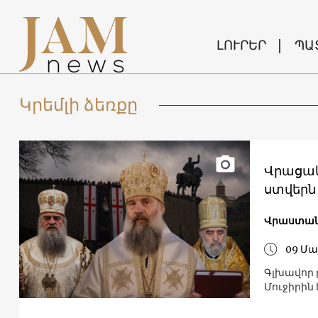
ԼՈՒՐԵՐ
ՊԱ
Կրեմլի ձեռքը
Վրացակ
ստվերն
Վրաստա
09 Մա
Գլխավոր
Մուջիրին 