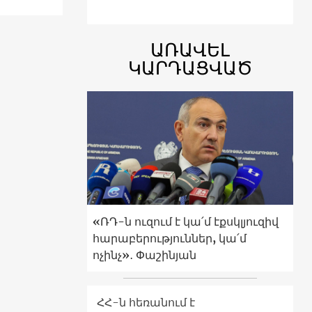
ԱՌԱՎԵԼ
ԿԱՐԴԱՑՎԱԾ
«ՌԴ-ն ուզում է կա՛մ էքսկլյուզիվ
հարաբերություններ, կա՛մ
ոչինչ»․ Փաշինյան
ՀՀ-ն հեռանում է