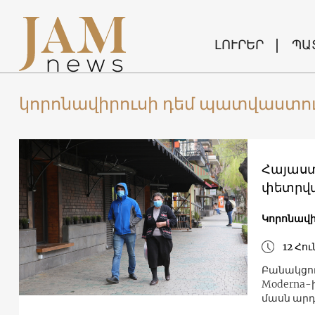
ԼՈՒՐԵՐ
ՊԱ
կորոնավիրուսի դեմ պատվաստո
Հայաստ
փետրվա
Կորոնավի
12 Հո
Բանակցու
Moderna-ի
մասն ար