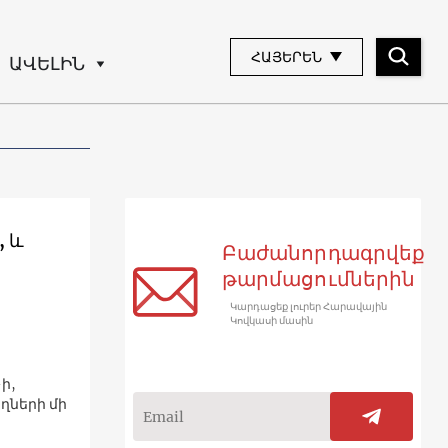
ՀԱՅԵՐԵՆ
ԱՎԵԼԻՆ
, և
Բաժանորդագրվեք
թարմացումներին
Կարդացեք լուրեր Հարավային
Կովկասի մասին
ի,
ողների մի