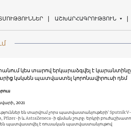
ՏՄՈՒԹՅՈՒՆՆԵՐ
ԱՇԽԱՐՀԱԳՐՈՒԹՅՈՒՆ
ւմ
անում կես տարով երկարաձգվել է կարանտինը
րից կսկսեն պատվաստել կորոնավիրուսի դեմ
րուս
ւնվարի, 2021
թյուններ են տարվում չորս պատվաստանյութերի՝ Sputnik V-
, Pfizer-ի և AstraZeneca-ի գնման շուրջ։ Երկրի բուժաշխատ
դեն պատվաստվել է ռուսական պատվաստանյութով