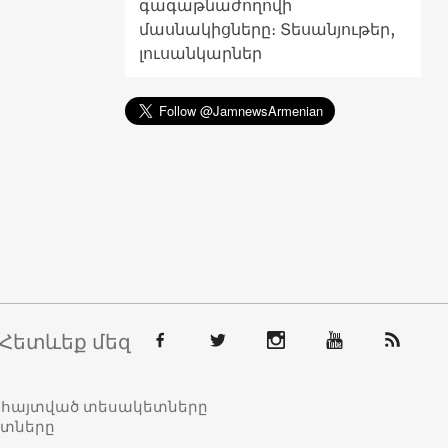
գագաթնաժողովի
մասնակիցները։ Տեսանյութեր,
լուսանկարներ
Հետևեք մեզ
տահայտված տեսակետները
ետները