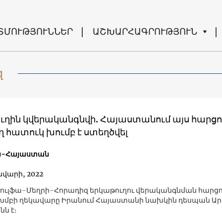
ՏՄՈՒԹՅՈՒՆՆԵՐ
ԱՇԽԱՐՀԱԳՐՈՒԹՅՈՒՆ
զ
ւղին կվերականգնվի. Հայաստանում այս հարցո
 հատուկ խումբ է ստեղծվել
ն-Հայաստան
ւնվարի, 2022
ւլֆա-Մեղրի-Հորադիզ երկաթուղու վերականգնման հարց
խմբի ղեկավարը Իրանում Հայաստանի նախկին դեսպան Ա
նն է։