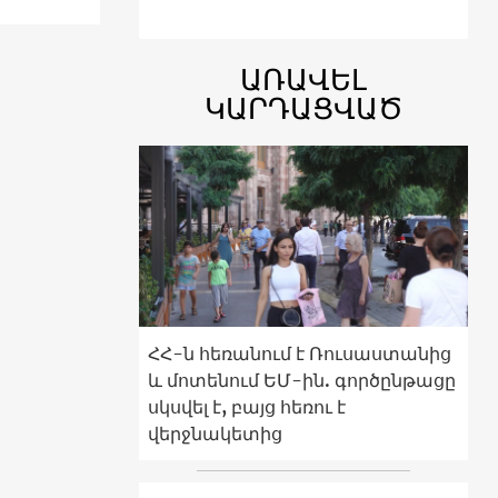
ԱՌԱՎԵԼ
ԿԱՐԴԱՑՎԱԾ
ՀՀ-ն հեռանում է Ռուսաստանից
և մոտենում ԵՄ-ին. գործընթացը
սկսվել է, բայց հեռու է
վերջնակետից