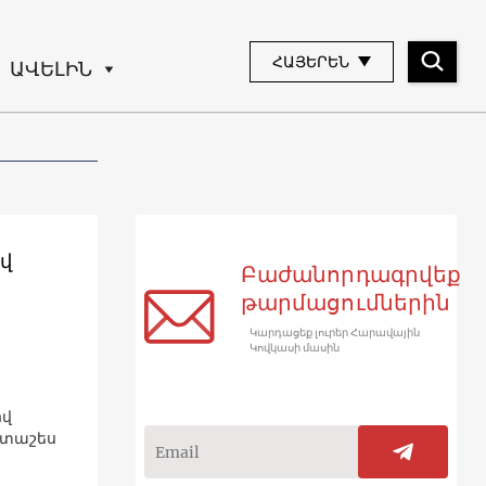
ՀԱՅԵՐԵՆ
ԱՎԵԼԻՆ
վ
Բաժանորդագրվեք
թարմացումներին
Կարդացեք լուրեր Հարավային
Կովկասի մասին
ով
րտաշես