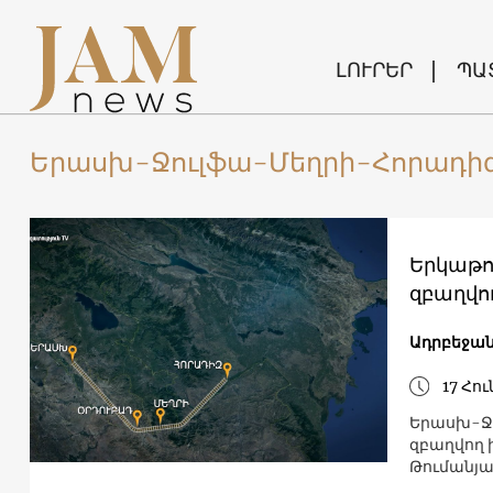
ԼՈՒՐԵՐ
ՊԱ
Երասխ-Ջուլֆա-Մեղրի-Հորադի
Երկաթո
զբաղվող
Ադրբեջա
17 Հո
Երասխ-Ջո
զբաղվող 
Թումանյա