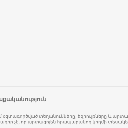
աքականություն
մ օգտագործված տեղանունները, եզրույթները և ար
դիր չէ, որ արտացոլեն հրապարակող կողմի տեսակ