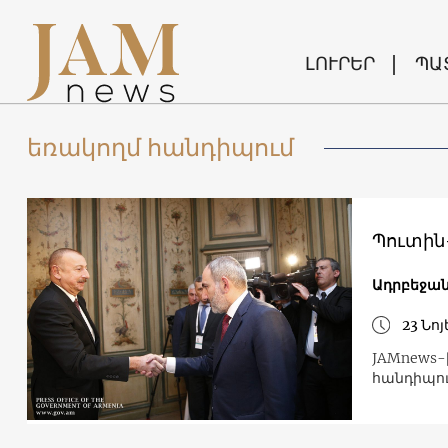
ԼՈՒՐԵՐ
ՊԱ
եռակողմ հանդիպում
Պուտին
Ադրբեջա
23 Նոյ
JAMnews-
հանդիպու