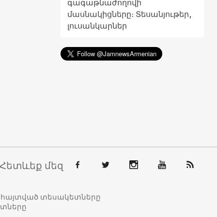
գագաթնաժողովի
մասնակիցները։ Տեսանյութեր,
լուսանկարներ
Հետևեք մեզ
տահայտված տեսակետները
ետները