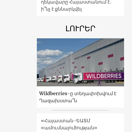
ղեկավարը Հայաստանում է․
ի՞նչ է քննարկվել
ԼՈՒՐԵՐ
Wildberries-ը տեղափոխվում է
Ղազախստա՞ն
«Հայաստան-ԵԱՏՄ
«ամուսնալուծության»