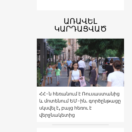
ԱՌԱՎԵԼ
ԿԱՐԴԱՑՎԱԾ
ՀՀ-ն հեռանում է Ռուսաստանից
և մոտենում ԵՄ-ին. գործընթացը
սկսվել է, բայց հեռու է
վերջնակետից