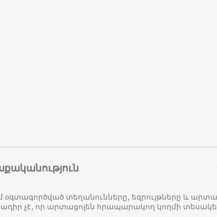
աքականություն
մ օգտագործված տեղանունները, եզրույթները և ար
դիր չէ, որ արտացոլեն հրապարակող կողմի տեսակ