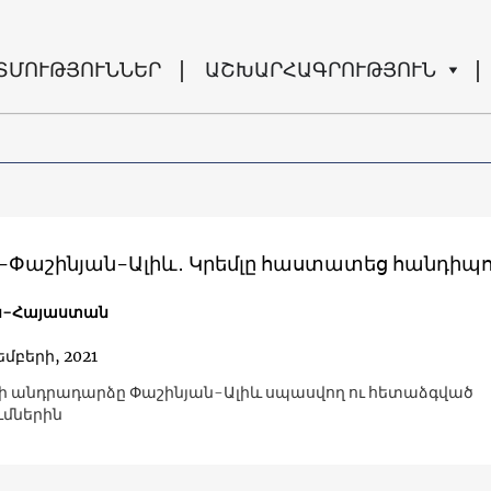
ՏՄՈՒԹՅՈՒՆՆԵՐ
ԱՇԽԱՐՀԱԳՐՈՒԹՅՈՒՆ
-Փաշինյան-Ալիև․ Կրեմլը հաստատեց հանդիպո
ն-Հայաստան
եմբերի, 2021
ի անդրադարձը Փաշինյան-Ալիև սպասվող ու հետաձգված
մներին