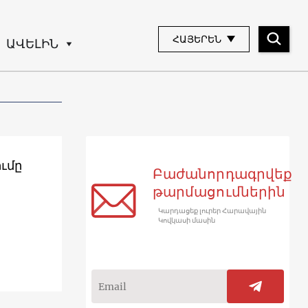
ՀԱՅԵՐԵՆ
ԱՎԵԼԻՆ
ւմը
Բաժանորդագրվեք
թարմացումներին
Կարդացեք լուրեր Հարավային
Կովկասի մասին