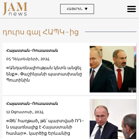
ՀԱՅԵՐԵՆ
դուրս գալ ՀԱՊԿ-ից
Հայաստան-Ռուսաստան
05 Դեկտեմբերի, 2024
«Անդառնալիության կետն անցել
ենք»․ Փաշինյանի պատասխանը
Պուտինին
Հայաստան-Ռուսաստան
12 Օգոստոսի, 2024
«Թե՛ հաղթած, թե՛ պարտված ՌԴ-
ն սպառնալիք է Հայաստանի
համար»․ կարծիք Երևանից