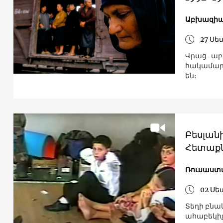
Աբխազի
27 Սե
Վրաց-աբ
հակամարտ
են։
Բեսլանի
Հետաքն
Ռուսաստ
02 Սե
Տեղի բնա
ահաբեկիչ