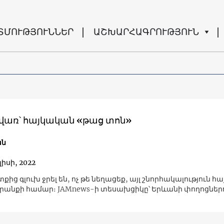
ՏՄՈՒԹՅՈՒՆՆԵՐ
ԱՇԽԱՐՀԱԳՐՈՒԹՅՈՒՆ
առ՝ հայկական «թաց տոն»
ան
լիսի, 2022
տքից գլուխ ջրել են, ոչ թե նեղացեք, այլ շնորհակալություն հ
րանքի համար։ JAMnews-ի տեսախցիկը՝ Երևանի փողոցներ