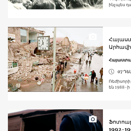
ինչպես դ
Հայաստա
Արհավի
Հայաստ
07 Դե
Ռեժիսորի
Ֆոտոար
1992-1