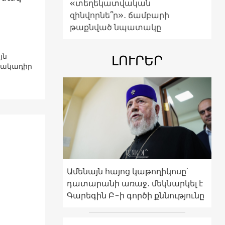
«տեղեկատվական
զինվորնե՞ր»․ ճամբարի
թաքնված նպատակը
յն
ԼՈՒՐԵՐ
 հակադիր
Ամենայն հայոց կաթողիկոսը՝
դատարանի առաջ․ մեկնարկել է
Գարեգին Բ-ի գործի քննությունը