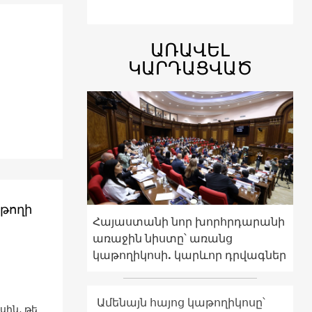
ԱՌԱՎԵԼ
ԿԱՐԴԱՑՎԱԾ
ոթողի
Հայաստանի նոր խորհրդարանի
առաջին նիստը՝ առանց
կաթողիկոսի. կարևոր դրվագներ
Ամենայն հայոց կաթողիկոսը՝
սին, թե