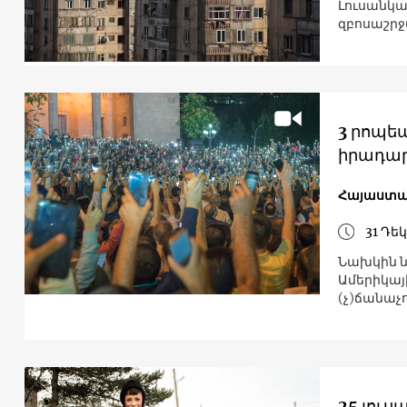
Լուսանկար
զբոսաշրջ
3 րոպե
իրադար
Հայաստ
31 Դե
Նախկին ն
Ամերիկայ
(չ)ճանաչո
25 լու