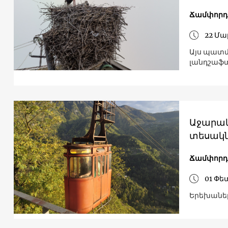
Ճամփորդո
22 Մա
Այս պատմ
լանդշաֆտ
Աջարակ
տեսակն
Ճամփորդո
01 Փե
Երեխաներ