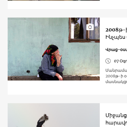
2008թ-
Ինչպես 
Վրաց-օս
07 Օգ
Մանրամասն
2008թ-ի 
մասնակցո
Միջանց
հարավո