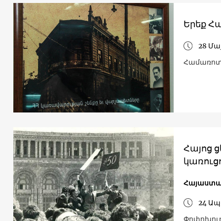
Երեք Հ
28 Մա
Համառոտ
Հայոց ց
կառուց
Հայաստ
24 Ապ
Փոփոխութ