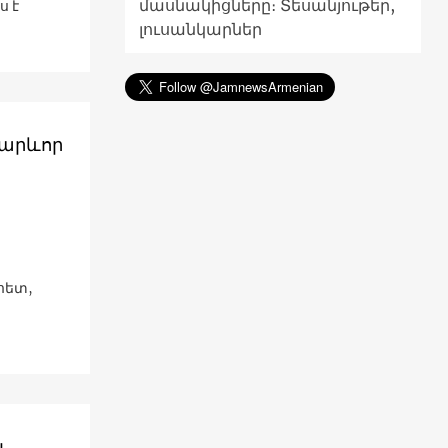
մասնակիցները։ Տեսանյութեր,
ս է
լուսանկարներ
կարևոր
հետ,
լ