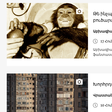
Թե ինչ
բուծարա
Աբխազի
17 Հո
Աբխազիայ
ֆանտաստի
Խորհրդա
Վրաստա
10 Հո