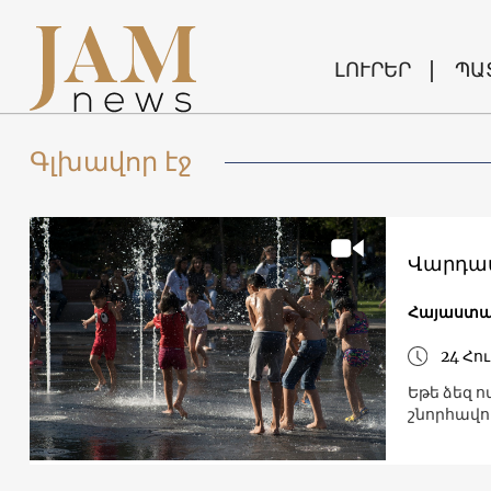
ԼՈՒՐԵՐ
ՊԱ
Գլխավոր էջ
Վարդավ
Հայաստ
24 Հու
Եթե ձեզ ո
շնորհավո