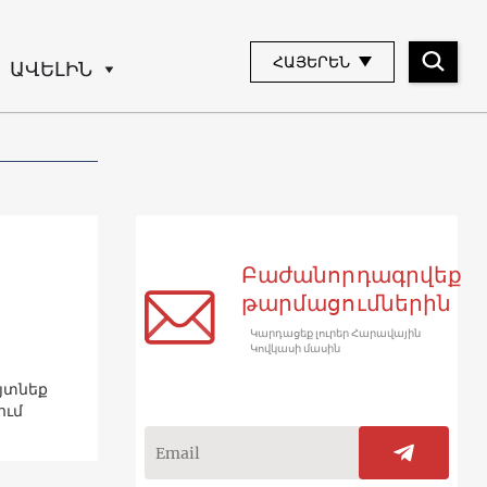
ՀԱՅԵՐԵՆ
ԱՎԵԼԻՆ
Բաժանորդագրվեք
թարմացումներին
Կարդացեք լուրեր Հարավային
Կովկասի մասին
այտնեք
ում