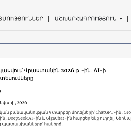
ՏՄՈՒԹՅՈՒՆՆԵՐ
ԱՇԽԱՐՀԱԳՐՈՒԹՅՈՒՆ
սպասվում Վրաստանին 2026 թ․-ին․ AI-ի
եսումները
ն
ւնվարի, 2026
ն ​​բանականության 5 տարբեր մոդելների՝ ChatGPT-ին, Gro
-ին, DeepSeek AI-ին և GigaChat-ին հարցեր ենք ուղղել։ Ներկ
ց պատասխանները՝ հակիրճ։