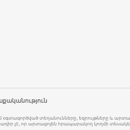
աքականություն
մ օգտագործված տեղանունները, եզրույթները և ար
դիր չէ, որ արտացոլեն հրապարակող կողմի տեսակ