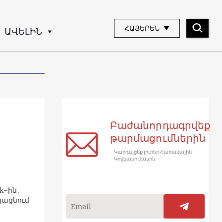
ՀԱՅԵՐԵՆ
ԱՎԵԼԻՆ
Բաժանորդագրվեք
թարմացումներին
Կարդացեք լուրեր Հարավային
Կովկասի մասին
k-ին,
այացնում