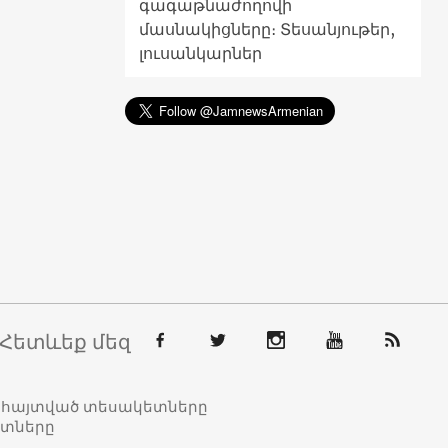
գագաթնաժողովի
մասնակիցները։ Տեսանյութեր,
լուսանկարներ
Հետևեք մեզ
տահայտված տեսակետները
ետները