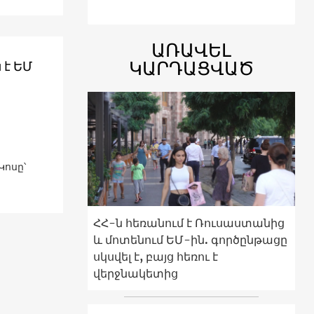
ԱՌԱՎԵԼ
ԿԱՐԴԱՑՎԱԾ
 է ԵՄ
Կոսը՝
ՀՀ-ն հեռանում է Ռուսաստանից
և մոտենում ԵՄ-ին. գործընթացը
սկսվել է, բայց հեռու է
վերջնակետից