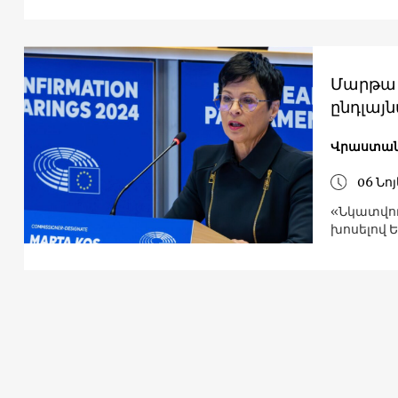
Մարթա 
ընդլայ
Վրաստան
06 Նո
«Նկատվու
խոսելով 