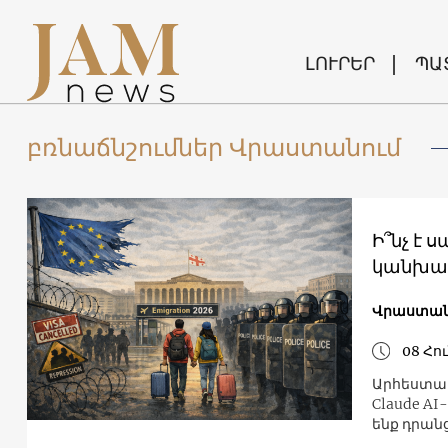
ԼՈՒՐԵՐ
ՊԱ
բռնաճնշումներ Վրաստանում
Ի՞նչ է 
կանխատ
Վրաստա
08 Հո
Արհեստակա
Claude AI
ենք դրան