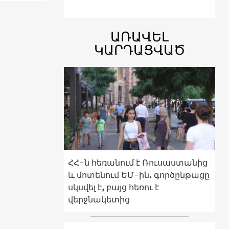
ԱՌԱՎԵԼ
ԿԱՐԴԱՑՎԱԾ
ՀՀ-ն հեռանում է Ռուսաստանից
և մոտենում ԵՄ-ին. գործընթացը
սկսվել է, բայց հեռու է
վերջնակետից