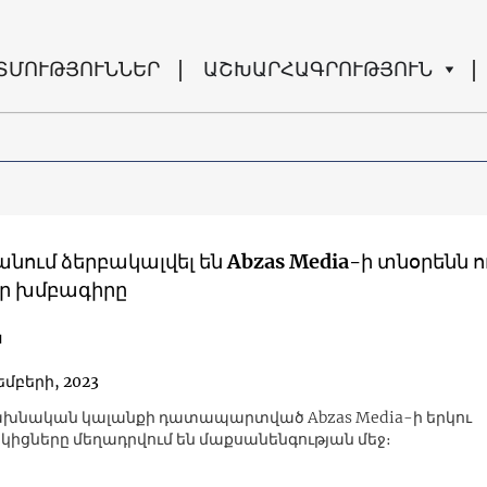
ՏՄՈՒԹՅՈՒՆՆԵՐ
ԱՇԽԱՐՀԱԳՐՈՒԹՅՈՒՆ
նում ձերբակալվել են Abzas Media-ի տնօրենն ո
ր խմբագիրը
ն
եմբերի, 2023
ախնական կալանքի դատապարտված Abzas Media-ի երկու
ցները մեղադրվում են մաքսանենգության մեջ։