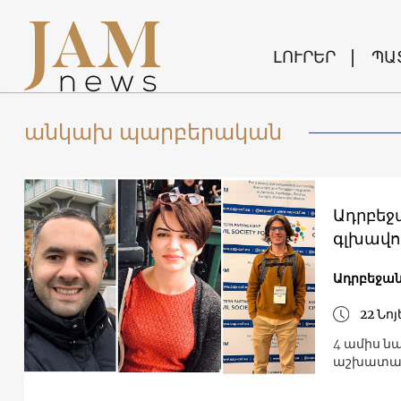
ԼՈՒՐԵՐ
ՊԱ
անկախ պարբերական
Ադրբեջա
գլխավո
Ադրբեջա
22 Նոյ
4 ամիս ն
աշխատակի