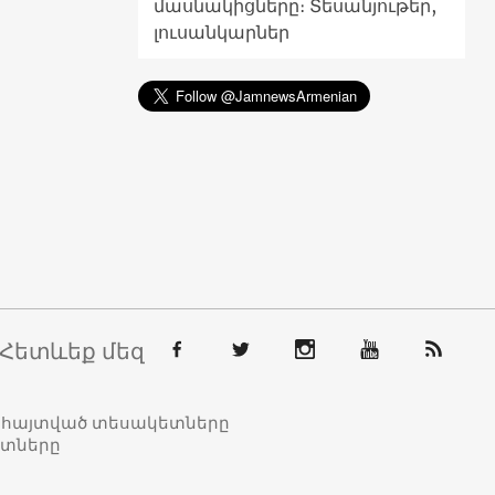
մասնակիցները։ Տեսանյութեր,
լուսանկարներ
Հետևեք մեզ
տահայտված տեսակետները
ետները