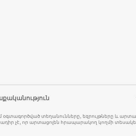
աքականություն
մ օգտագործված տեղանունները, եզրույթները և ար
դիր չէ, որ արտացոլեն հրապարակող կողմի տեսակ