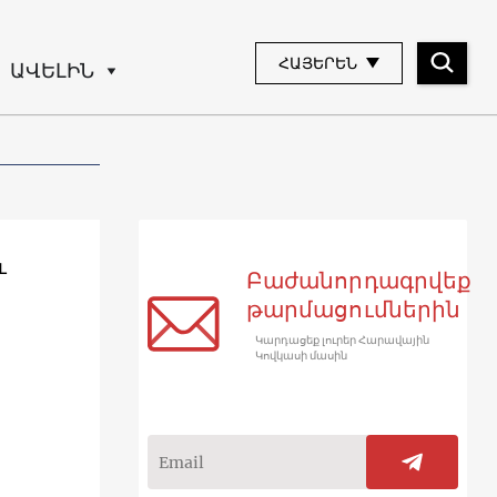
ՀԱՅԵՐԵՆ
ԱՎԵԼԻՆ
ւ
Բաժանորդագրվեք
թարմացումներին
Կարդացեք լուրեր Հարավային
Կովկասի մասին