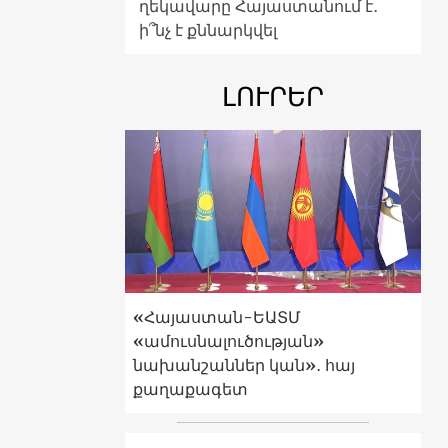
ղեկավարը Հայաստանում է․
ի՞նչ է քննարկվել
ԼՈՒՐԵՐ
«Հայաստան-ԵԱՏՄ
«ամուսնալուծության»
նախանշաններ կան»․ հայ
քաղաքագետ