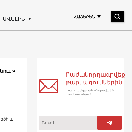
ՀԱՅԵՐԵՆ
ԱՎԵԼԻՆ
նում».
Բաժանորդագրվեք
թարմացումներին
Կարդացեք լուրեր Հարավային
Կովկասի մասին
գծի և