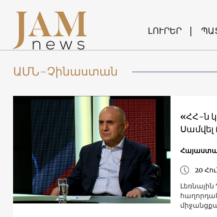
ԼՈՒՐԵՐ
ՊԱ
ԱՄՆ-Չինաստան
«ՀՀ-ն կ
Սամվել
Հայաստ
20 Հո
Լեռնայի
հաղորդակ
միջանցքա