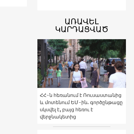
ԱՌԱՎԵԼ
ԿԱՐԴԱՑՎԱԾ
ՀՀ-ն հեռանում է Ռուսաստանից
և մոտենում ԵՄ-ին. գործընթացը
սկսվել է, բայց հեռու է
վերջնակետից