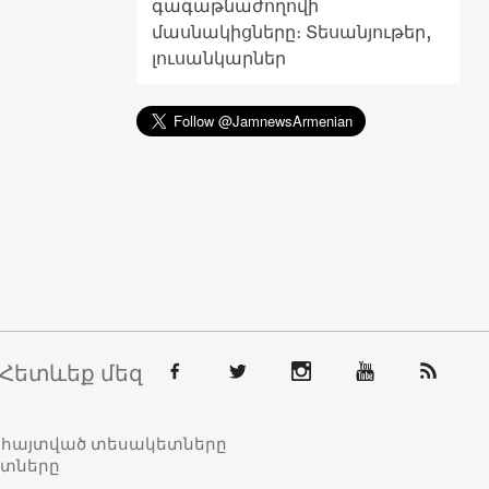
գագաթնաժողովի
մասնակիցները։ Տեսանյութեր,
լուսանկարներ
Հետևեք մեզ
տահայտված տեսակետները
ետները