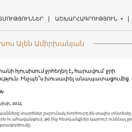
ՏՄՈՒԹՅՈՒՆՆԵՐ
ԱՇԽԱՐՀԱԳՐՈՒԹՅՈՒՆ
խոս Ալեն Ամիրխանյան
նի հյուսիսում ջրհեղեղ է, հարավում՝ ջրի
ւթյուն։ Ինչպե՞ս խուսափել անապատացումից
ան
նիսի, 2024
նները տարիներ շարունակ խորհուրդ են տալիս տնտեսել 
րն ու ահազանգում, թե ինչ հետևանքներ կարող է ունենալ ջ
գտագործումը։