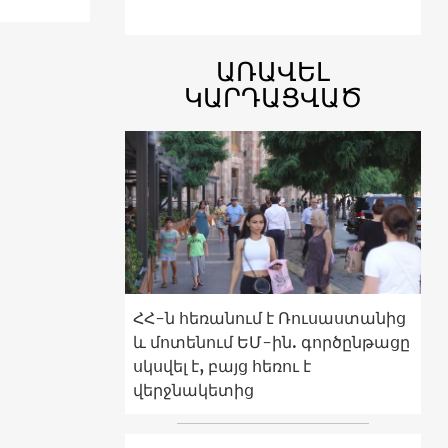
ԱՌԱՎԵԼ
ԿԱՐԴԱՑՎԱԾ
ՀՀ-ն հեռանում է Ռուսաստանից
և մոտենում ԵՄ-ին. գործընթացը
սկսվել է, բայց հեռու է
վերջնակետից