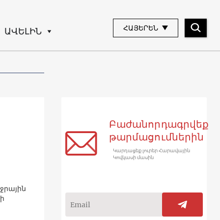
ՀԱՅԵՐԵՆ
ԱՎԵԼԻՆ
Բաժանորդագրվեք
թարմացումներին
Կարդացեք լուրեր Հարավային
Կովկասի մասին
ջրային
րի