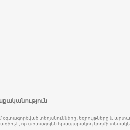
աքականություն
մ օգտագործված տեղանունները, եզրույթները և ար
դիր չէ, որ արտացոլեն հրապարակող կողմի տեսակ