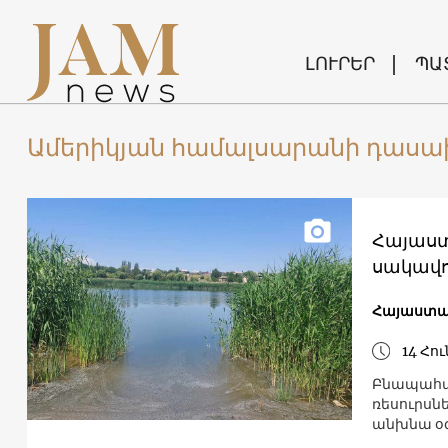
ԼՈՒՐԵՐ
ՊԱ
Ամերիկյան համալսարանի դասա
Հայաստա
սակավո
Հայաստ
14 Հու
Բնապահպա
ռեսուրսնե
անխնա օ