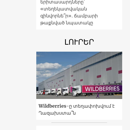
երիտասարդները՝
«տեղեկատվական
զինվորնե՞ր»․ ճամբարի
թաքնված նպատակը
ԼՈՒՐԵՐ
Wildberries-ը տեղափոխվում է
Ղազախստա՞ն