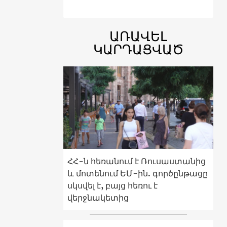
ԱՌԱՎԵԼ
ԿԱՐԴԱՑՎԱԾ
ՀՀ-ն հեռանում է Ռուսաստանից
և մոտենում ԵՄ-ին. գործընթացը
սկսվել է, բայց հեռու է
վերջնակետից