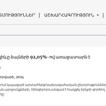
ՏՄՈՒԹՅՈՒՆՆԵՐ
ԱՇԽԱՐՀԱԳՐՈՒԹՅՈՒՆ
Ալիևը ձայների 92,05%-ով առաջատարն է
ն
տրվարի, 2024
ում կայացած արտահերթ նախագահական ընտրություններո
 արդյունքների, հինգերորդ անգամ է հաղթել երկրի գործող
ը: