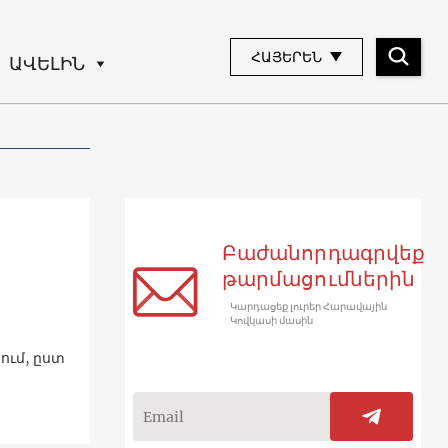
ՀԱՅԵՐԵՆ
ԱՎԵԼԻՆ
Բաժանորդագրվեք
թարմացումներին
Կարդացեք լուրեր Հարավային
Կովկասի մասին
ւմ, ըստ