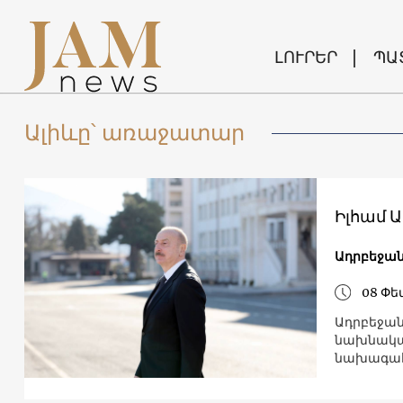
ԼՈՒՐԵՐ
ՊԱ
Ալիևը՝ առաջատար
Իլհամ 
Ադրբեջա
08 Փե
Ադրբեջան
նախնական
նախագահ