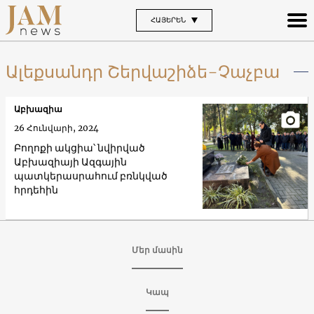
ՀԱՅԵՐԵՆ
Ալեքսանդր Շերվաշիձե-Չաչբա
Աբխազիա
26 Հունվարի, 2024
Բողոքի ակցիա՝ նվիրված
Աբխազիայի Ազգային
պատկերասրահում բռնկված
հրդեհին
Մեր մասին
Կապ