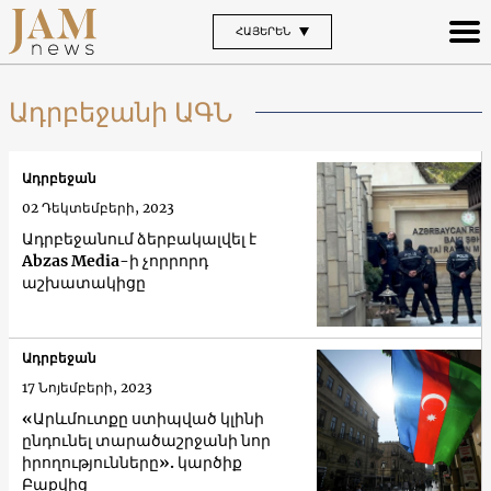
ՀԱՅԵՐԵՆ
Ադրբեջանի ԱԳՆ
Ադրբեջան
02 Դեկտեմբերի, 2023
Ադրբեջանում ձերբակալվել է
Abzas Media-ի չորրորդ
աշխատակիցը
Ադրբեջան
17 Նոյեմբերի, 2023
«Արևմուտքը ստիպված կլինի
ընդունել տարածաշրջանի նոր
իրողությունները». կարծիք
Բաքվից