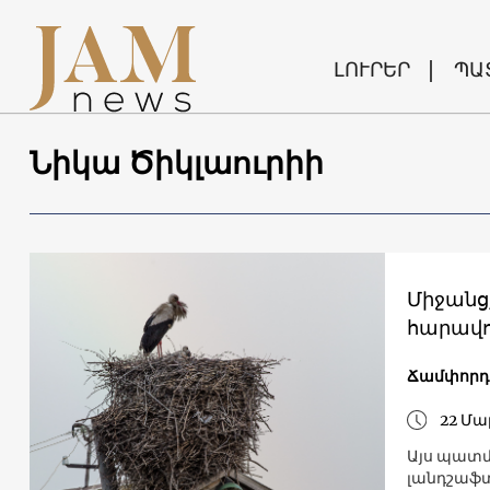
ԼՈՒՐԵՐ
ՊԱ
Նիկա Ծիկլաուրիի
Միջանց
հարավո
Ճամփորդո
22 Մա
Այս պատմ
լանդշաֆտ