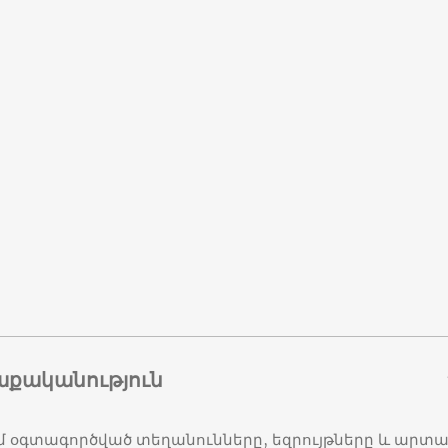
աքականություն
մ օգտագործված տեղանունները, եզրույթները և ար