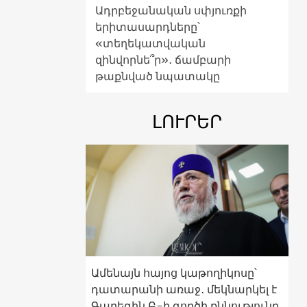
Ադրբեջանական սփյուռքի
երիտասարդները՝
«տեղեկատվական
զինվորնե՞ր»․ ճամբարի
թաքնված նպատակը
ԼՈՒՐԵՐ
Ամենայն հայոց կաթողիկոսը՝
դատարանի առաջ․ մեկնարկել է
Գարեգին Բ-ի գործի քննությունը