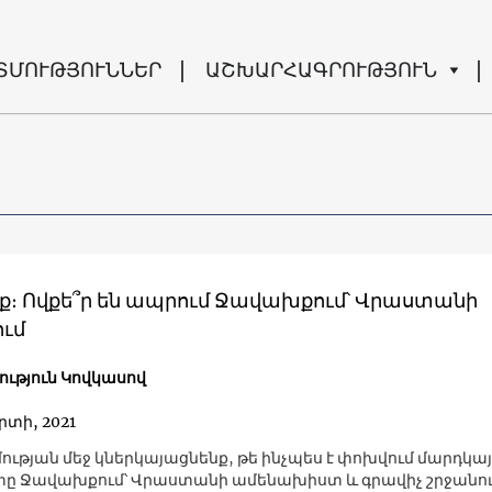
ՏՄՈՒԹՅՈՒՆՆԵՐ
ԱՇԽԱՐՀԱԳՐՈՒԹՅՈՒՆ
ք։ Ովքե՞ր են ապրում Ջավախքում՝ Վրաստանի
ւմ
ւթյուն Կովկասով
րտի, 2021
ության մեջ կներկայացնենք, թե ինչպես է փոխվում մարդկա
ը Ջավախքում՝ Վրաստանի ամենախիստ և գրավիչ շրջանո