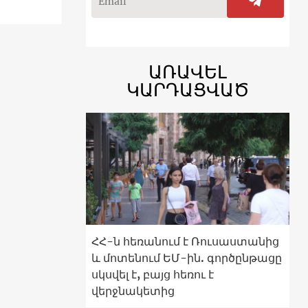
ԱՌԱՎԵԼ
ԿԱՐԴԱՑՎԱԾ
ՀՀ-ն հեռանում է Ռուսաստանից
և մոտենում ԵՄ-ին. գործընթացը
սկսվել է, բայց հեռու է
վերջնակետից