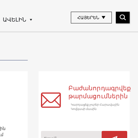
ՀԱՅԵՐԵՆ
ԱՎԵԼԻՆ
Բաժանորդագրվեք
թարմացումներին
Կարդացեք լուրեր Հարավային
Կովկասի մասին
յին
ւմ