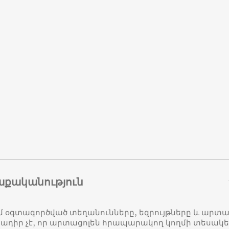
աքականություն
մ օգտագործված տեղանունները, եզրույթները և ար
դիր չէ, որ արտացոլեն հրապարակող կողմի տեսակ