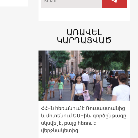
ԱՌԱՎԵԼ
ԿԱՐԴԱՑՎԱԾ
ՀՀ-ն հեռանում է Ռուսաստանից
և մոտենում ԵՄ-ին. գործընթացը
սկսվել է, բայց հեռու է
վերջնակետից