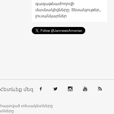
գագաթնաժողովի
մասնակիցները։ Տեսանյութեր,
լուսանկարներ
Հետևեք մեզ
տահայտված տեսակետները
ետները