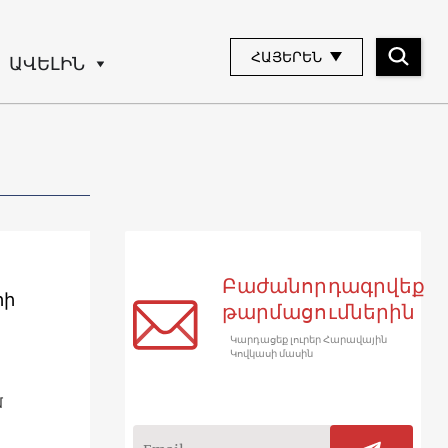
ՀԱՅԵՐԵՆ
ԱՎԵԼԻՆ
Բաժանորդագրվեք
րի
թարմացումներին
Կարդացեք լուրեր Հարավային
Կովկասի մասին
մ