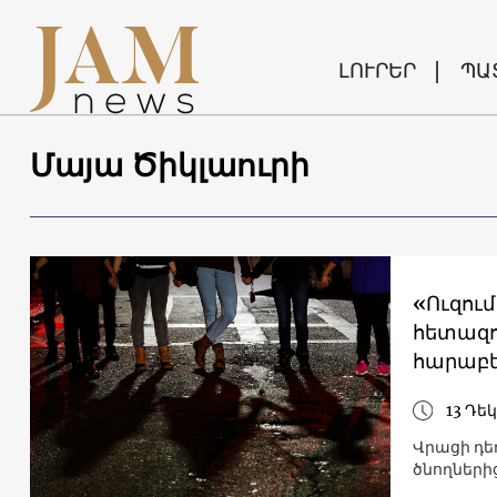
ԼՈՒՐԵՐ
ՊԱ
Մայա Ծիկլաուրի
«Ուզում
հետազո
հարաբե
13 Դե
Վրացի դե
ծնողների