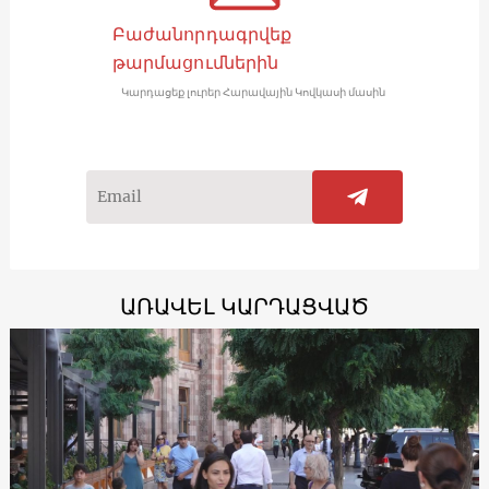
Բաժանորդագրվեք
թարմացումներին
Կարդացեք լուրեր Հարավային Կովկասի մասին
ԱՌԱՎԵԼ ԿԱՐԴԱՑՎԱԾ