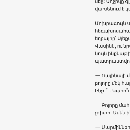
մեջ: Աղջիկը 
վախենում է կ
Մոխրագույն 
հեռախոսահամա
եղբայրը՝ Ալե
Վասինն, ու ն
նույն ինքնաթ
պատրաստվում 
— Ռալինայի մ
բոլորը մեկ հա
Ինչո՞ւ: Կարո՞ղ
— Բոլորը մահա
չգիտի: Ամեն ի
— Մարմինների