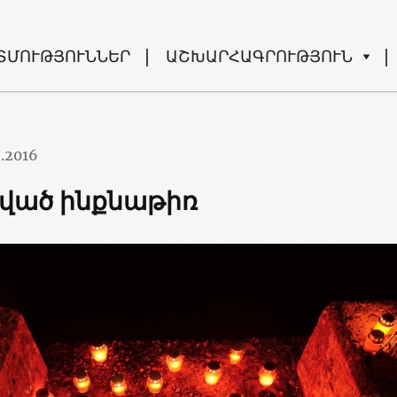
ՏՄՈՒԹՅՈՒՆՆԵՐ
ԱՇԽԱՐՀԱԳՐՈՒԹՅՈՒՆ
2.2016
ված ինքնաթիռ