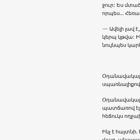
ջուր: Ես մտած
որպես… Հեռա
— Ավելի լավ է
կերպ կթվա: Ի
նույնպես կար
Օդանավակայ
սպառնալիքով 
Օդանավակայա
պատճառով էլ
հեճուկս ողջա
Ինչ է հայտնի
չկար, անսպաս