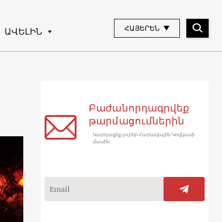
ՀԱՅԵՐԵՆ
ԱՎԵԼԻՆ
Բաժանորդագրվեք
թարմացումներին
Կարդացեք լուրեր Հարավային Կովկասի
մասին