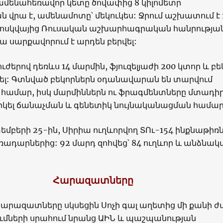
 ամենահեռավոր կետը ծովափից 8 կիլոմետր
ն վրա է, ամենամոտը՝ մեկուկես: Ջրում աշխատում է 
Մոսկվայից Ռուսական աշխարհագրական հանրությա
յա սարքավորում է արդեն բերվել:
ժերով դեռևս 14 մարմին, ֆյուզելյաժի 200 կտոր և բե
նել: Գտնված բեկորներն օդանավարան են տարվում
 համար, իսկ մարմիններն ու ֆրագմենտները մտադիր
րկել ճանաչման և գենետիկ նույնականացման համար
եմբերի 25-ին, Սիրիա ուղևորվող ՏՈւ-154 ինքնաթիռ
ադարներից: 92 մարդ զոհվեց՝ 84 ուղևոր և անձնակ
Հարազատները
հարազատները սկսեցին Սոչի գալ աղետից մի քանի ժ
ւմների սրահում նրանց ԱԻՆ և պաշպանության