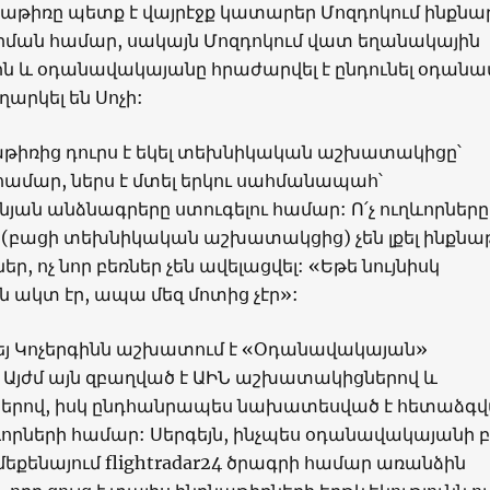
քնաթիռը պետք է վայրէջք կատարեր Մոզդոկում ինքնա
րման համար, սակայն Մոզդոկում վատ եղանակային
ն և օդանավակայանը հրաժարվել է ընդունել օդանա
ղարկել են Սոչի:
աթիռից դուրս է եկել տեխնիկական աշխատակիցը՝
 համար, ներս է մտել երկու սահմանապահ՝
ն անձնագրերը ստուգելու համար: Ո՛չ ուղևորները, 
(բացի տեխնիկական աշխատակցից) չեն լքել ինքնա
ներ, ոչ նոր բեռներ չեն ավելացվել: «Եթե նույնիսկ
 ակտ էր, ապա մեզ մոտից չէր»:
եյ Կոչերգինն աշխատում է «Օդանավակայան»
: Այժմ այն զբաղված է ԱԻՆ աշխատակիցներով և
երով, իսկ ընդհանրապես նախատեսված է հետաձգ
ևորների համար: Սերգեյն, ինչպես օդանավակայանի բ
մեքենայում flightradar24 ծրագրի համար առանձին