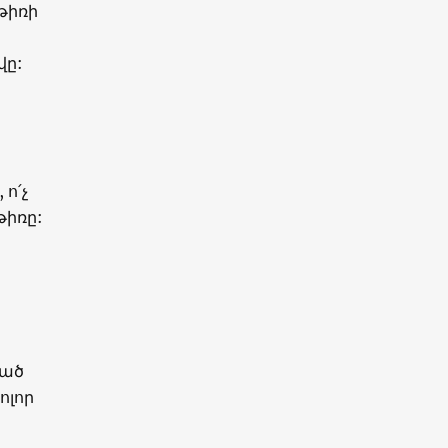
թիռի
վը:
ո՛չ
թիռը:
ված
ոլոր