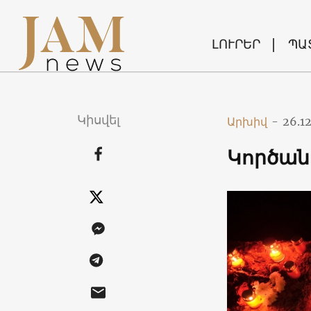
ԼՈՒՐԵՐ
ՊԱ
Կիսվել
Արխիվ
-
26.1
Կործան