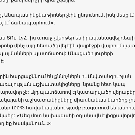
 Անապան ինքնաթիռներ չէին ընդունում, իսկ մենք և՛
նք, և՛ ճանապարհում»:
ն ՏՈւ-154-ից առաջ չվերթեր են իրականացվել դեպի
որոնք մինչ այդ հետաձգվել էին վայրէջքի վայրում վա
պայմանների պատճառով: Մնացածը լուրերի
է:
ին հարցաքննում են քննիչներն ու Անվտանգության
առայության աշխատակիցները, նրանց հետ կապ
արավոր չէ: Այդ պատճառով էլ կատարվածի վերաբեր
վակայանի աշխատակիցները միասնական կարծիք չու
անք 100% հավանականությամբ բացառում են անոր
կածը: «Մեզ մոտ նախագահի օդանավն է լիցքավորվո
րդ եք հասկանում…»: