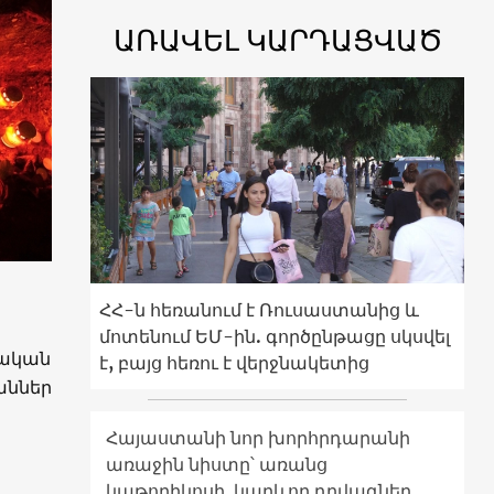
ԱՌԱՎԵԼ ԿԱՐԴԱՑՎԱԾ
ՀՀ-ն հեռանում է Ռուսաստանից և
մոտենում ԵՄ-ին. գործընթացը սկսվել
ղական
է, բայց հեռու է վերջնակետից
աններ
Հայաստանի նոր խորհրդարանի
առաջին նիստը՝ առանց
կաթողիկոսի. կարևոր դրվագներ