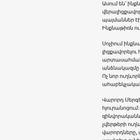
Ասում են՝ ին
վերալիցքավո
պայմաններ էի
Ինքնաթիռն ու
Սոչիում ինքն
լիցքավորելու
արտասահմանյա
անձնակազմը 
Ոչ նոր ուղևոր
ահաբեկչական
Վարորդ Սերգ
հյուրանոցում
զինվորականն
չվերթերի ուղ
վարորդները, 