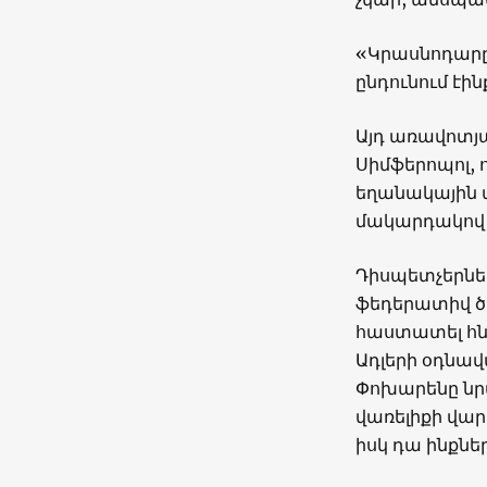
«Կրասնոդարը,
ընդունում էի
Այդ առավոտյա
Սիմֆերոպոլ, 
եղանակային 
մակարդակով 
Դիսպետչերներ
ֆեդերատիվ ծ
հաստատել հն
Ադլերի օդնա
Փոխարենը նր
վառելիքի վար
իսկ դա ինքնե