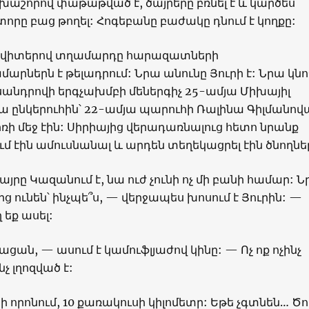
գլխաշորով փաթաթված է, ծայրերը բռնել է և կարծես
տորը բաց թողել: Հոգեբանը բաժակը դնում է կողքը:
սվիտերով տղամարդը հարազատների
րներն է թելադրում: Նրա անունը Յուրի է: Նրա կնո
քսանդրովի երգչախմբի մեներգիչ 25-ամյա Միխայիլ
րա ընկերուհին՝ 22-ամյա պարուհի Ռալինա Գիլմանով
իռի մեջ էին: Սիրիայից վերադառնալուց հետո նրանք
էին ամուսնանալ և արդեն տեղեկացրել էին ծնողնե
այրը Կազանում է, նա ուժ չունի ոչ մի բանի համար: 
րց ունեն՝ ինչպե՞ս, — վերջապես խոսում է Յուրին: —
 եք ասել:
ցան, — ասում է կամուֆլյաժով կինը: — Ոչ ոք ոչինչ
նչ լղոզված է:
 որոնում, 10 քառակուսի կիլոմետր: Եթե չգտնեն… Ծո