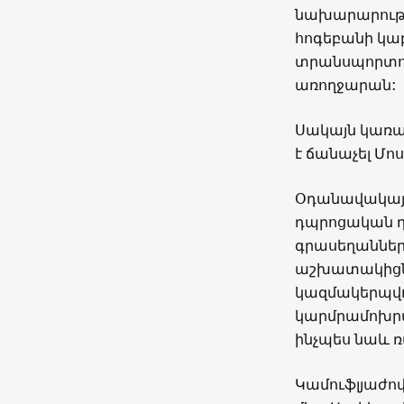
նախարարությ
հոգեբանի կա
տրանսպորտով
առողջարան:
Սակայն կառա
է ճանաչել Մոս
Օդանավակայա
դպրոցական դ
գրասեղաններ
աշխատակիցնե
կազմակերպվո
կարմրամոխրա
ինչպես նաև 
Կամուֆլյաժով