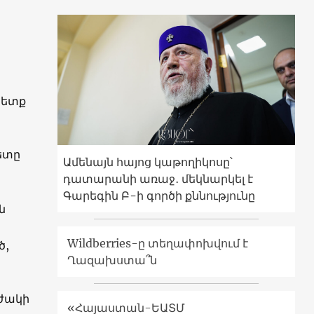
պետք
ետը
Ամենայն հայոց կաթողիկոսը՝
դատարանի առաջ․ մեկնարկել է
Գարեգին Բ-ի գործի քննությունը
ն
Wildberries-ը տեղափոխվում է
ծ,
Ղազախստա՞ն
աժակի
«Հայաստան-ԵԱՏՄ