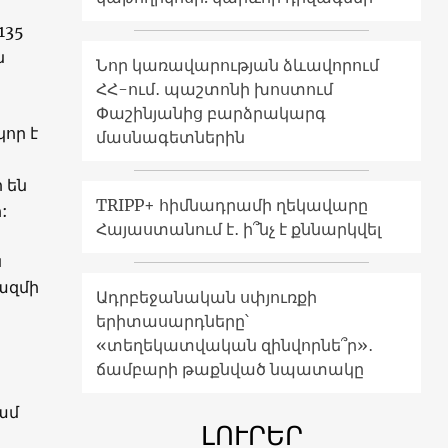
135
ն
Նոր կառավարության ձևավորում
ՀՀ-ում․ պաշտոնի խոստում
Փաշինյանից բարձրակարգ
կոր է
մասնագետներին
 են
TRIPP+ հիմնադրամի ղեկավարը
:
Հայաստանում է․ ի՞նչ է քննարկվել
ն
ազմի
Ադրբեջանական սփյուռքի
երիտասարդները՝
«տեղեկատվական զինվորնե՞ր»․
ճամբարի թաքնված նպատակը
ամ
ԼՈՒՐԵՐ