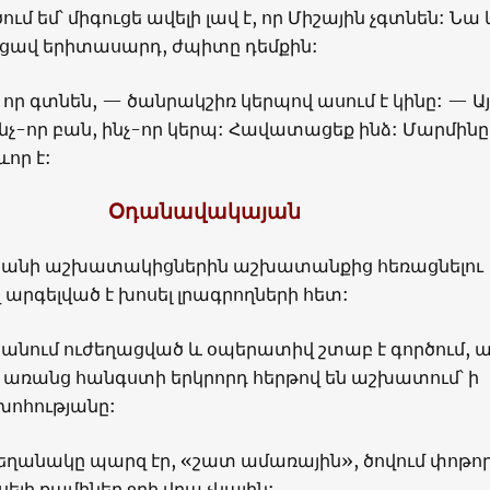
ում եմ՝ միգուցե ավելի լավ է, որ Միշային չգտնեն: Նա
ցավ երիտասարդ, ժպիտը դեմքին:
, որ գտնեն, — ծանրակշիռ կերպով ասում է կինը: — Այ
նչ-որ բան, ինչ-որ կերպ: Հավատացեք ինձ: Մարմինը
ևոր է:
Օդանավակայան
անի աշխատակիցներին աշխատանքից հեռացնելու
արգելված է խոսել լրագրողների հետ:
նում ուժեղացված և օպերատիվ շտաբ է գործում, ա
 առանց հանգստի երկրորդ հերթով են աշխատում՝ ի
խոհությանը:
. եղանակը պարզ էր, «շատ ամառային», ծովում փոթո
ելի քամիներ ջրի վրա չկային: