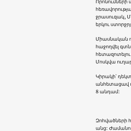
Որոնումների
հեռավորությա
ջրասուզակ, 
երկու ստորջր
Միասնական ու
հաջողվել գտ
հետազոտելու
Մոսկվա ուղա
Կիրակի՝ դեկտ
անհետացավ ռ
8 անդամ:
Զոհվածների 
անց: Ժամանո