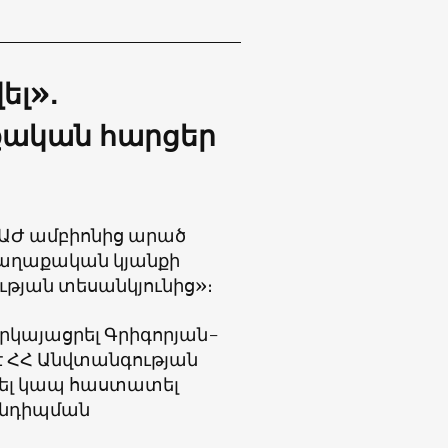
ել»
․
քական հարցեր
՝ ԱԺ ամբիոնից արած
քաղաքական կյանքի
ւթյան տեսանկյունից»։
րկայացրել Գրիգորյան-
է ՀՀ Անվտանգության
րել կապ հաստատել
հանդիպման