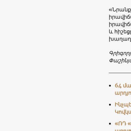
«Նրանք
իրավիճա
իրավիճա
և հիշեց
խաղաղո
Գրիգոր
Փաշինյ
64 մ
արդյո
Ինչպե
Կովկա
«ՌԴ 
արդյո