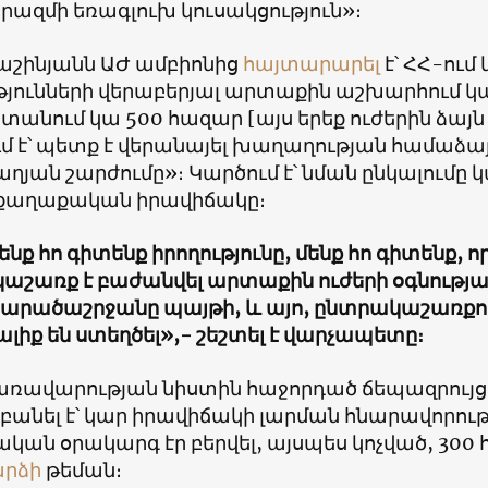
ազմի եռագլուխ կուսակցություն»։
Փաշինյանն ԱԺ ամբիոնից
հայտարարել
է՝ ՀՀ-ու
թյունների վերաբերյալ արտաքին աշխարհում կար
տանում կա 500 հազար [այս երեք ուժերին ձայ
մ է՝ պետք է վերանայել խաղաղության համաձայ
յան շարժումը»։ Կարծում է՝ նման ընկալումը կա
քաղաքական իրավիճակը։
ենք հո գիտենք իրողությունը, մենք հո գիտենք, ո
աշառք է բաժանվել արտաքին ուժերի օգնությա
 տարածաշրջանը պայթի, և այո, ընտրակաշառք
իք են ստեղծել»,- շեշտել է վարչապետը։
կառավարության նիստին հաջորդած ճեպազրույց
անել է՝ կար իրավիճակի լարման հնարավորությ
կան օրակարգ էր բերվել, այսպես կոչված, 300
րձի
թեման։