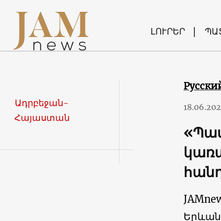
ԼՈՒՐԵՐ
ՊԱ
Русски
Ադրբեջան-
18.06.20
Հայաստան
«Պատ
կառա
հան
JAMne
Երևան