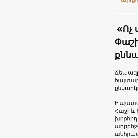
«Ոչ 
Փաշի
քննա
Ճեպազր
հայտար
քննարկ
Ի պատա
Հաջիև 
խորհրդ
ադրբեջ
անհրաժե