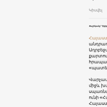
Կիսվել
Փաշինյանը՝ Դիլի
Հայաս
անդրադ
Ադրբեջ
քարտուղ
հրապար
«պատեր
Վարչապ
միջև խ
սպառնա
ունի «
Հայաստ