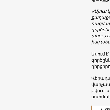
«Մյուս 
քաղաքա
ռազմավ
գործընկ
ասում ե
իսկ պետ
Ասում է
գործըն
դիրքորո
Վերադա
վարչապե
թվում՝
սահման