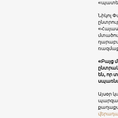
«պատեր
Նիկոլ 
ընտրու
«Հայաս
մտածու
ղարաբաղ
ռազմա
«Բայց մ
ընտրակ
են, որ
սպառնալ
Այսօր 
պարզաբ
քաղաքա
վերադա