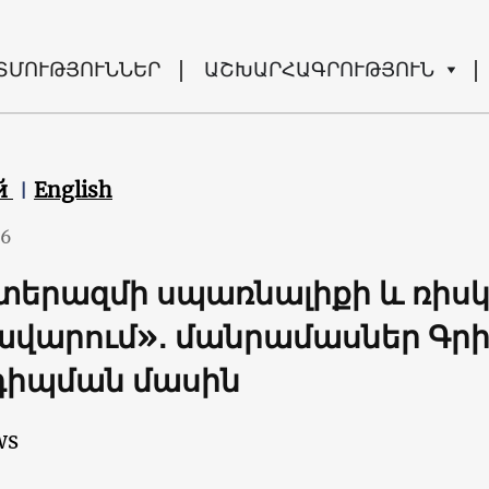
ՏՄՈՒԹՅՈՒՆՆԵՐ
ԱՇԽԱՐՀԱԳՐՈՒԹՅՈՒՆ
й
English
26
երազմի սպառնալիքի և ռիսկ
վարում»․ մանրամասներ Գր
դիպման մասին
ws