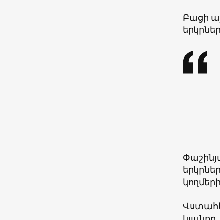
Բացի այ
երկրնե
Փաշինյա
երկրներ
կողմերի
Վստահե
կյանքը․