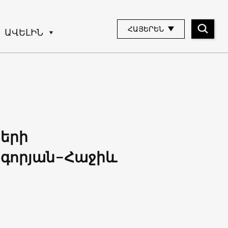
ՀԱՅԵՐԵՆ
ԱՎԵԼԻՆ
երի
իգորյան-Հաջիև