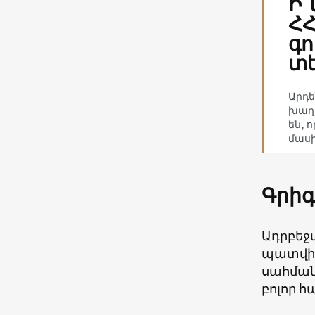
Ի՞
Հ
գո
տ
Արդե
խաղա
են, 
մասի
Գրիգ
Ադրբեջ
պատվիր
սահման
բոլոր 