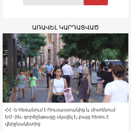
ԱՌԱՎԵԼ ԿԱՐԴԱՑՎԱԾ
ՀՀ-ն հեռանում է Ռուսաստանից և մոտենում
ԵՄ-ին. գործընթացը սկսվել է, բայց հեռու է
վերջնակետից