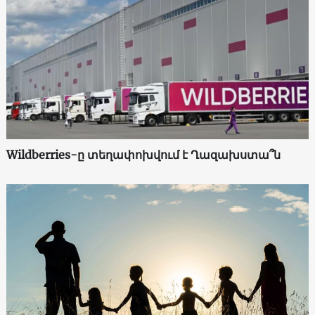
Wildberries-ը տեղափոխվում է Ղազախստա՞ն