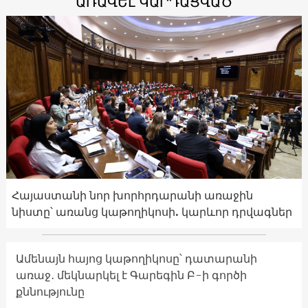
ԱՌԱՎԵԼ ԿԱՐԴԱՑՎԱԾ
Հայաստանի նոր խորհրդարանի առաջին
նիստը՝ առանց կաթողիկոսի. կարևոր դրվագներ
Ամենայն հայոց կաթողիկոսը՝ դատարանի
առաջ․ մեկնարկել է Գարեգին Բ-ի գործի
քննությունը