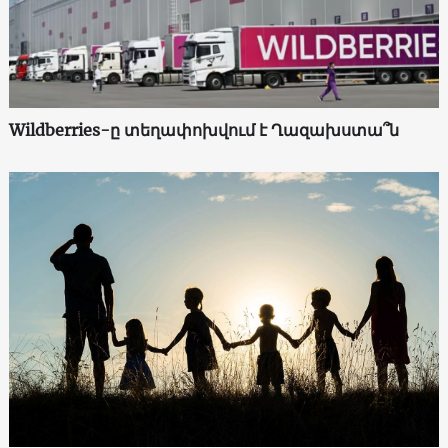
Wildberries-ը տեղափոխվում է Ղազախստա՞ն