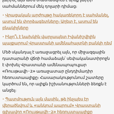
սահմաններում մեկ դոլարի դիմաց։
•
Վրացական արժույթը հակառեկորդ է սահմանել,
ասում են փորձագետները։ Աղետ է, ասում են
բնակիչները
•
Ինչո՞ւ է նախկին վարչապետ Իվանիշվիլին
պայքարում Վրաստանի ամենահայտնի բանկի դեմ
Մեծ սկանդալ է առաջացրել այն, որ միջազգային
դատարանի վճռի համաձայն՝ սեփականատիրոջն
է փոխել Վրաստանի ամենապոպուլյար
«Ռուսթավի-2» առաջատար ընդդիմադիր
հեռուստաալիքը։ Հասարակությունում շատերը
կարծում են, որ ալիքն իշխանությունների ձեռքն է
անցել։
•
Պատմություն այն մասին, թե ինչպես էր
վերածնվում և «անկում ապրում» Վրաստանի
գլխավոր «Ռուսթավի-2» հեռուստաալիքը