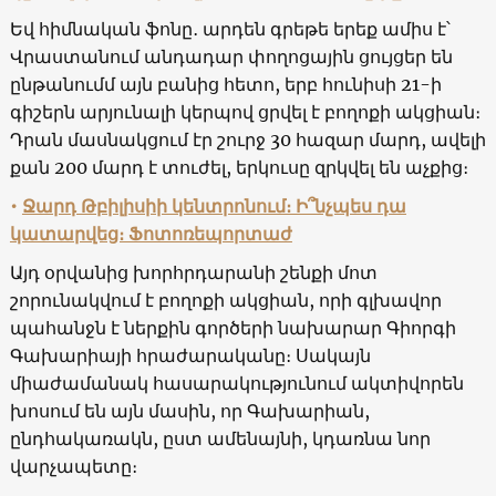
Եվ հիմնական ֆոնը․ արդեն գրեթե երեք ամիս է՝
Վրաստանում անդադար փողոցային ցույցեր են
ընթանումմ այն բանից հետո, երբ հունիսի 21-ի
գիշերն արյունալի կերպով ցրվել է բողոքի ակցիան։
Դրան մասնակցում էր շուրջ 30 հազար մարդ, ավելի
քան 200 մարդ է տուժել, երկուսը զրկվել են աչքից։
•
Ջարդ Թբիլիսիի կենտրոնում։ Ի՞նչպես դա
կատարվեց։ Ֆոտոռեպորտաժ
Այդ օրվանից խորհրդարանի շենքի մոտ
շորունակվում է բողոքի ակցիան, որի գլխավոր
պահանջն է ներքին գործերի նախարար Գիորգի
Գախարիայի հրաժարականը։ Սակայն
միաժամանակ հասարակությունում ակտիվորեն
խոսում են այն մասին, որ Գախարիան,
ընդհակառակն, ըստ ամենայնի, կդառնա նոր
վարչապետը։