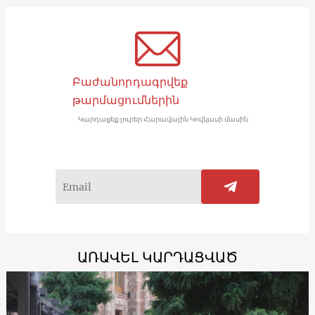
Բաժանորդագրվեք
թարմացումներին
Կարդացեք լուրեր Հարավային Կովկասի մասին
ԱՌԱՎԵԼ ԿԱՐԴԱՑՎԱԾ