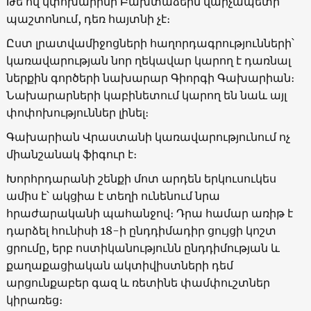
Թե ով կփոխարինի Բախտաձեին վարչապետի
պաշտոնում, դեռ հայտնի չէ։
Ըստ լրատվամիջոցների հաղորդագրությունների՝
կառավարության նոր ղեկավար կարող է դառնալ
ներքին գործերի նախարար Գիորգի Գախարիան։
Նախարարների կաբինետում կարող են նաև այլ
փոփոխություններ լինել։
Գախարիան Վրաստանի կառավարությունում ոչ
միանշանակ ֆիգուր է։
Խորհրդարանի շենքի մոտ արդեն երկուսուկես
ամիս է՝ ակցիա է տեղի ունենում նրա
հրաժարականի պահանջով։ Դրա համար առիթ է
դարձել հունիսի 18-ի ընդդիմադիր ցույցի կոշտ
ցրումը, երբ ոստիկանությունն ընդդիմության և
քաղաքացիական ակտիվիստների դեմ
արցունքաբեր գազ և ռետինե փամփուշտներ
կիրառեց։