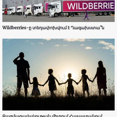
Wildberries-ը տեղափոխվում է Ղազախստա՞ն
Բազմազավակության միտում Հայաստանում.