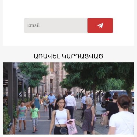
ԱՌԱՎԵԼ ԿԱՐԴԱՑՎԱԾ