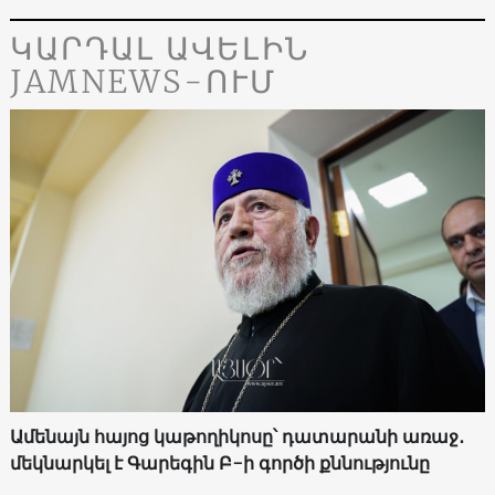
ԿԱՐԴԱԼ ԱՎԵԼԻՆ
JAMNEWS-ՈՒՄ
Ամենայն հայոց կաթողիկոսը՝ դատարանի առաջ․
մեկնարկել է Գարեգին Բ-ի գործի քննությունը