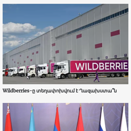
Wildberries-ը տեղափոխվում է Ղազախստա՞ն