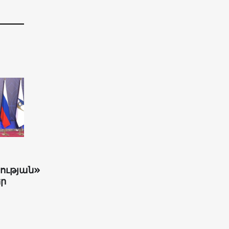
ության»
ր