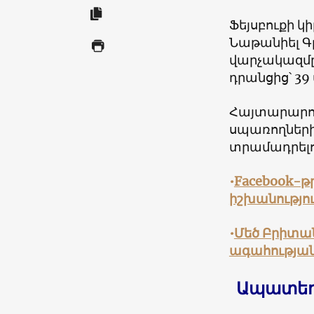
Ֆեյսբուքի 
Նաթանիել Գլ
վարչակազմը 
դրանցից՝ 39 
Հայտարարութ
սպառողներ
տրամադրել
•
Facebook-թ
իշխանությո
•
Մեծ Բրիտան
ագահությա
Ապատեղե