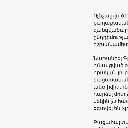
Ոչնչացված 
քաղաքական 
զանգվածայի
ընդդիմությ
իշխանամետ 
Նաթանիել Գլ
ոչնչացված ռ
դրական լուր
բացասական 
ակտիվիստնե
դարձել մոտ 
մեկին 52 հ
օգտվել են «
Բացահայտվա