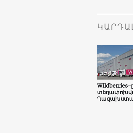
ԿԱՐԴԱ
Wildberries-
տեղափոխվո
Ղազախստա