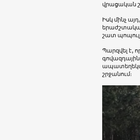
վրացական շո
Իսկ մինչ այ
երաժշտական
շատ պոպուլյ
Պարզվել է,
գովազդային
ապատեղեկատ
շրջանում։