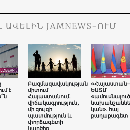
Լ ԱՎԵԼԻՆ JAMNEWS-ՈՒՄ
ը
Բազմազավակության
«Հայաստան-
ւմ է
միտում
ԵԱՏՄ
՞ն
Հայաստանում.
«ամուսնալուծ
վիճակագրություն,
նախանշաննե
մի զույգի
կան»․ հայ
պատմություն և
քաղաքագետ
փորձագետի
կարծիք