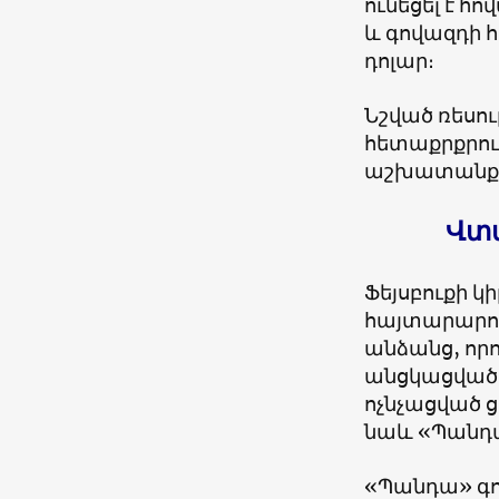
ունեցել է հ
և գովազդի հ
դոլար։
Նշված ռեսո
հետաքրքրութ
աշխատանքի
Վտ
Ֆեյսբուքի 
հայտարարութ
անձանց, որո
անցկացված վ
ոչնչացված 
նաև «Պանդա
«Պանդա» գո