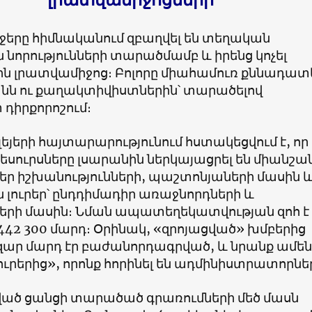
էջերը հիմնականում զբաղվել են տեղական
նորությունների տարածմամբ և իրենց կոչել
ն լրատվամիջոց։ Բոլորը միահամուռ քննադատե
անն ու քաղակտիվիստներին՝ տարածելով
դիրքորոշում։
եյերի հայտարարությունում հստակեցվում է, որ
եսուրսները լսարանին ներկայացրել են միանշ
եր իշխանությունների, պաշտոնյաների մասին 
լուրեր՝ ընդդիմադիր առաջնորդների և
րի մասին։ Նման ապատեղեկատվության զոհ է
442 300 մարդ։ Օրինակ, «զրոյացված» խմբերից
ազար մարդ էր բաժանորդագրված, և նրանք ամեն
լուրերից», որոնք հորինել են ադմինիստրատորնե
ծ ցանցի տարածած գրառումների մեծ մասն