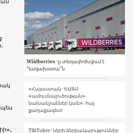
ման
ց
։
Wildberries-ը տեղափոխվում է
Ղազախստա՞ն
ստակ
«Հայաստան-ԵԱՏՄ
«ամուսնալուծության»
նախանշաններ կան»․ հայ
չպես
քաղաքագետ
իի»,
TikToker-ների ձերբակալություններ