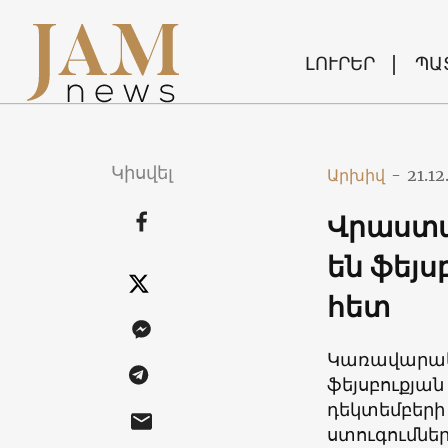
ԼՈՒՐԵՐ
ՊԱ
Կիսվել
Արխիվ
-
21.12
Վրաստա
են ֆեյս
հետ
Կառավարակա
ֆեյսբուքյան
դեկտեմբերի
ստուգումներ