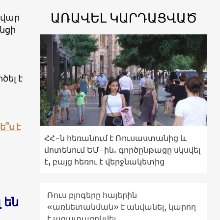
ԱՌԱՎԵԼ ԿԱՐԴԱՑՎԱԾ
ավար
անցի
ծել է
՞ս է
ՀՀ-ն հեռանում է Ռուսաստանից և
մոտենում ԵՄ-ին. գործընթացը սկսվել
է, բայց հեռու է վերջնակետից
Ռուս բլոգերը հայերին
 են
«առնետանման» է անվանել, կարող
է ազատազրկվել