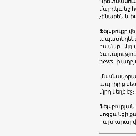
Վիետնամում 
մարդկանց 
չինարեն և 
Ֆեյսբուքը վ
ապատեղեկա
համար։ Այդ
ծառայությու
news-ի աղբյ
Մասնավորապ
ապրիլից սեպ
մլրդ կեղծ էջ։
Ֆեյսբուքյա
սոցցանցի ք
հայտարարվե