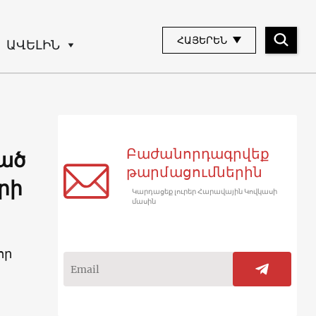
ՀԱՅԵՐԵՆ
ԱՎԵԼԻՆ
Բաժանորդագրվեք
ած
թարմացումներին
րի
Կարդացեք լուրեր Հարավային Կովկասի
մասին
որ